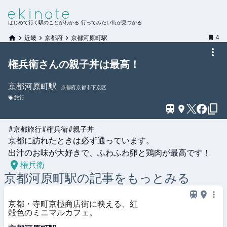
はじめて行く駅のことがわかる 行ってみたい街が見つかる
4
近畿
京都府
京都河原町駅
権兵衛さんの親子丼は最高！
京都河原町
駅
京都府京都市下京区
旅行
#京都旅行
#権兵衛
#親子丼
京都に訪れたときは必ず通っています。

出汁のお味が大好きで、ふわふわ卵と鶏肉が最高です！
権兵衛
京都河原町
駅の記事をもっとみる
京都・寺町京極商店街に映える、紅
殻色のミニマルカフェ。