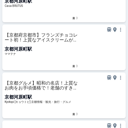
京都河原町駅
Casa BRUTUS
3
【京都府京都市】フランズチョコレ
ート初！上質なアイスクリームが京
都BAL店に登場 | ママテナ
京都河原町駅
ママテナ
3
【京都グルメ】昭和の名店！上質な
お肉をお手頃価格で！老舗のすき焼
き店「キムラ」
京都河原町駅
Kyotopi [キョウトピ] 京都情報・観光・旅行・グルメ
3