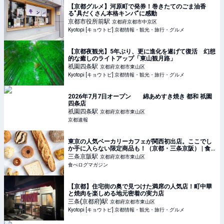
【京都グルメ】河原町で発券！巻きたてのごま油香
る"具だくさん本格キンパ"に感動
京都市役所前
駅
京都府京都市中京区
Kyotopi [キョウトピ] 京都情報・観光・旅行・グルメ
【京都夜観光】5年ぶり、更に進化を遂げて復活 幻想
的な癒しのライトアップ「東山観月路」
祇園四条
駅
京都府京都市東山区
Kyotopi [キョウトピ] 京都情報・観光・旅行・グルメ
2026年7月7日オープン 綿あめすき焼き 都和 祇園
四条店
祇園四条
駅
京都府京都市東山区
京都速報
東京の人気ベーカリーカフェが関西初出店。ここでし
か手に入らない限定商品も！（京都・三条京阪） | 食
べログマガジン
三条京阪
駅
京都府京都市東山区
食べログマガジン
【京都】住宅街の奥で見つけた満席の人気店！町中華
と焼肉を楽しめる地元密着の実力店
三条(京都府)
駅
京都府京都市東山区
Kyotopi [キョウトピ] 京都情報・観光・旅行・グルメ