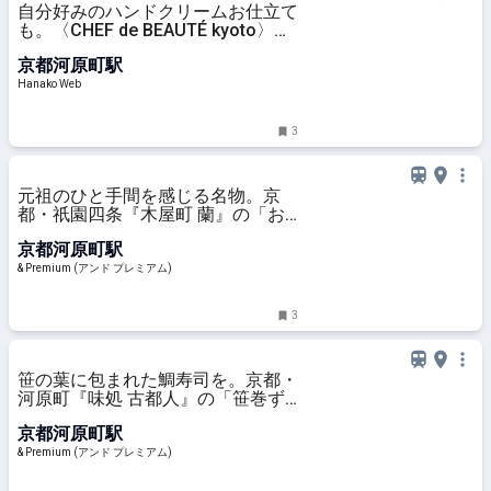
自分好みのハンドクリームお仕立て
も。〈CHEF de BEAUTÉ kyoto〉で
上質な美容体験を。
京都河原町駅
Hanako Web
3
元祖のひと手間を感じる名物。京
都・祇園四条『木屋町 蘭』の「お
漬け物寿司」。【幸せの折詰
京都河原町駅
vol.9】
& Premium (アンド プレミアム)
3
笹の葉に包まれた鯛寿司を。京都・
河原町『味処 古都人』の「笹巻ず
し」。【幸せの折詰 vol.7】
京都河原町駅
& Premium (アンド プレミアム)