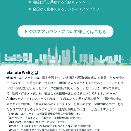
▶ 沿線住民と共創する投稿キャンペーン
▶ 全国から集客できるデジタルスタンプラリー
ビジネスアカウントについて詳しくはこちら
ekinote WEBとは
ekinote（エキノート）は、日本全国すべての鉄道駅と周辺の街の魅力を発見できる無料サ
ービスです。「今度あの駅に行くけど、周辺にどんな場所があるんだろう？」「いつも使
っている駅だけど、もっとディープな情報が知りたいな！」というとき、駅名で検索し
て、観光・グルメ・買い物・交通などの情報をまとめてチェックできます。iPhone /
Androidアプリをインストールすれば、「お気に入りの駅や記事の保存」「駅や街の魅力
やエキメシの投稿」「全国の駅へのチェックイン」も楽しめます。全国の駅と街で、あな
たをワクワクさせるセレンディピティ（素敵な偶然との出逢い）がありますように！
「ekinote／エキノート」は三菱電機株式会社の登録商標です。
「エキガタリ」「エキメシ」「エキ活」は商標登録出願中です。
「App Store」はApple Inc.のサービスマークです。
「iPhone」は米国およびその他の国で登録されたApple Inc.の商標です。
「iPhone」の商標はアイホン株式会社のライセンスに基づき使用されています。