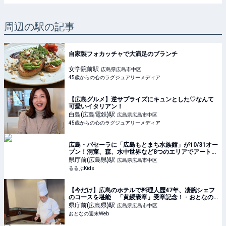
周辺の駅の記事
自家製フォカッチャで大満足のブランチ
女学院前
駅
広島県広島市中区
45歳からの心のラグジュアリーメディア
【広島グルメ】逆サプライズにキュンとした♡なんて
可愛いイタリアン！
白島(広島電鉄)
駅
広島県広島市中区
45歳からの心のラグジュアリーメディア
広島・パセーラに「広島もとまち水族館」が10/31オー
プン！洞窟、森、水中世界など8つのエリアでアートと
生命が共演 | るるぶKids
県庁前(広島県)
駅
広島県広島市中区
るるぶKids
【今だけ】広島のホテルで料理人歴47年、凄腕シェフ
のコースを堪能 「黄綬褒章」受章記念！ - おとなの
週末Web
県庁前(広島県)
駅
広島県広島市中区
おとなの週末Web