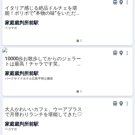
イタリア感じる絶品ドルチェを堪
能！ポリポで”本物の味”をいただき
ます！
家庭裁判所前駅
ペコマガ
5
10000歩お散歩してからのジェラー
トは最高！チャラです笑。
Dolce e Salato dal polipo ドルチ
家庭裁判所前駅
ェ エ サラート ダル ポリポ :: 広島の
ビジネスホテルならパークサイドホ
パークサイドホテル広島平和公園前
テル広島平和公園前
5
大人かわいいカフェ、ウーアプラス
で月替わりランチを堪能してきた♡
家庭裁判所前駅
ペコマガ