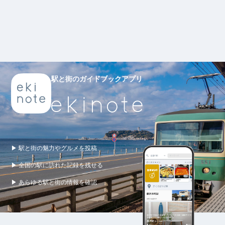
駅と街のガイドブックアプリ
▶ 駅と街の魅力やグルメを投稿
▶ 全国の駅に訪れた記録を残せる
▶ あらゆる駅と街の情報を確認