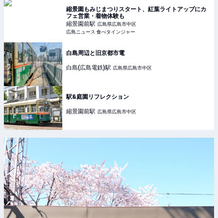
縮景園もみじまつりスタート、紅葉ライトアップにカ
フェ営業・着物体験も
縮景園前
駅
広島県広島市中区
広島ニュース 食べタインジャー
白島周辺と旧京都市電
白島(広島電鉄)
駅
広島県広島市中区
駅&庭園リフレクション
縮景園前
駅
広島県広島市中区