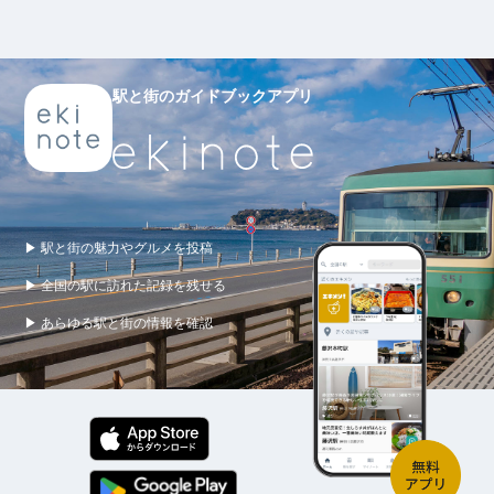
駅と街のガイドブックアプリ
▶ 駅と街の魅力やグルメを投稿
▶ 全国の駅に訪れた記録を残せる
▶ あらゆる駅と街の情報を確認