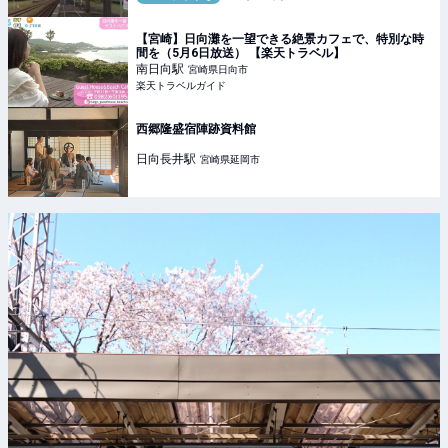
【宮崎】日向灘を一望できる絶景カフェで、特別な時
間を（5月6日放送） 【楽天トラベル】
南日向
駅
宮崎県日向市
楽天トラベルガイド
西郷隆盛宿陣跡資料館
日向長井
駅
宮崎県延岡市