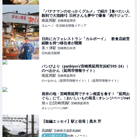
「バナナマンのせっかくグルメ」で紹介【食べたい人
殺到で大混雑!!】日村さんも夢中で爆食「肉汁ジュワ
ッ！あぁ至福…」宮崎の絶品グルメ | ヨムーノ
南延岡
駅
宮崎県延岡市
ヨムーノ - 生活総合情報メディア
日向にカフェレストラン「カルボーイ」 飲食店経営
経験を持つ移住者が開業
美々津
駅
宮崎県日向市
日向経済新聞
パンびより（panbiyori/宮崎県延岡市浜町595-24） |
のべおかん（延岡市情報サイト）
南延岡
駅
宮崎県延岡市
のべおかん（延岡市情報サイト） | （延岡市情報サイト）
発祥の地・宮崎県延岡でチキン南蛮を食す！「延岡お
ぐら」にて。 | おいしいもの発見 | オレンジページnet
旭ヶ丘(宮崎県)
駅
宮崎県延岡市
オレンジページnet -
【短編エッセイ】駅と祖母｜黒木 芹
高鍋
駅
宮崎県児湯郡高鍋町
#この駅がすき
note（ノート）