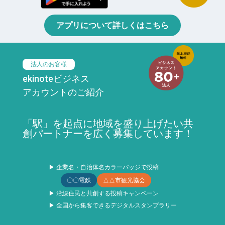
アプリについて詳しくはこちら
法人のお客様
ekinoteビジネス
アカウントのご紹介
「駅」を起点に地域を盛り上げたい共
創パートナーを広く募集しています！
▶ 企業名・自治体名カラーバッジで投稿
〇〇電鉄
△△市観光協会
▶ 沿線住民と共創する投稿キャンペーン
▶ 全国から集客できるデジタルスタンプラリー