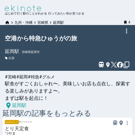
はじめて行く駅のことがわかる 行ってみたい街が見つかる
4
九州・沖縄
宮崎県
延岡駅
空港から特急ひゅうがの旅
延岡
駅
宮崎県延岡市
出張
#宮崎
#延岡
#特急
#グルメ
駅舎がすごくおしゃれ〜。美味しいお店も点在し、探索す
る楽しみがありますよ〜。

まずは駅を起点に！
延岡駅
延岡
駅の記事をもっとみる
駅から62 m
エキメシ！
とり天定食
つやま