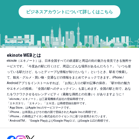
ビジネスアカウントについて詳しくはこちら
ekinote WEBとは
ekinote（エキノート）は、日本全国すべての鉄道駅と周辺の街の魅力を発見できる無料サ
ービスです。「今度あの駅に行くけど、周辺にどんな場所があるんだろう？」「いつも使
っている駅だけど、もっとディープな情報が知りたいな！」というとき、駅名で検索し
て、観光・グルメ・買い物・交通などの情報をまとめてチェックできます。iPhone /
Androidアプリをインストールすれば、「お気に入りの駅や記事の保存」「駅や街の魅力
やエキメシの投稿」「全国の駅へのチェックイン」も楽しめます。全国の駅と街で、あな
たをワクワクさせるセレンディピティ（素敵な偶然との出逢い）がありますように！
「ekinote／エキノート」は三菱電機株式会社の登録商標です。
「エキガタリ」「エキメシ」「エキ活」は商標登録出願中です。
「App Store」はApple Inc.のサービスマークです。
「iPhone」は米国およびその他の国で登録されたApple Inc.の商標です。
「iPhone」の商標はアイホン株式会社のライセンスに基づき使用されています。
「Android
TM
」「Google PlayおよびGoogle Playロゴ」はGoogle LLCの商標です。