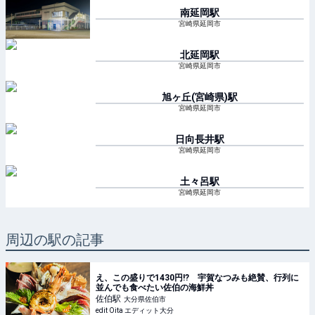
南延岡
駅
宮崎県延岡市
北延岡
駅
宮崎県延岡市
旭ヶ丘(宮崎県)
駅
宮崎県延岡市
日向長井
駅
宮崎県延岡市
土々呂
駅
宮崎県延岡市
周辺の駅の記事
え、この盛りで1430円!? 宇賀なつみも絶賛、行列に
並んでも食べたい佐伯の海鮮丼
佐伯
駅
大分県佐伯市
edit Oita エディット大分