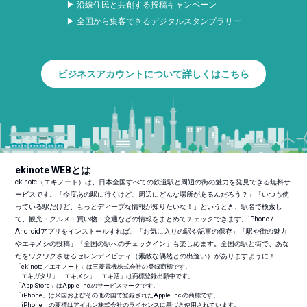
▶ 沿線住民と共創する投稿キャンペーン
▶ 全国から集客できるデジタルスタンプラリー
ビジネスアカウントについて詳しくはこちら
ekinote WEBとは
ekinote（エキノート）は、日本全国すべての鉄道駅と周辺の街の魅力を発見できる無料サ
ービスです。「今度あの駅に行くけど、周辺にどんな場所があるんだろう？」「いつも使
っている駅だけど、もっとディープな情報が知りたいな！」というとき、駅名で検索し
て、観光・グルメ・買い物・交通などの情報をまとめてチェックできます。iPhone /
Androidアプリをインストールすれば、「お気に入りの駅や記事の保存」「駅や街の魅力
やエキメシの投稿」「全国の駅へのチェックイン」も楽しめます。全国の駅と街で、あな
たをワクワクさせるセレンディピティ（素敵な偶然との出逢い）がありますように！
「ekinote／エキノート」は三菱電機株式会社の登録商標です。
「エキガタリ」「エキメシ」「エキ活」は商標登録出願中です。
「App Store」はApple Inc.のサービスマークです。
「iPhone」は米国およびその他の国で登録されたApple Inc.の商標です。
「iPhone」の商標はアイホン株式会社のライセンスに基づき使用されています。