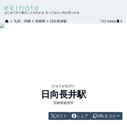
はじめて行く駅のことがわかる 行ってみたい街が見つかる
九州・沖縄
宮崎県
日向長井駅
132
views
0
ひゅうがながい
日向長井
駅
宮崎県延岡市
ポスト
シェア
URLをコピー