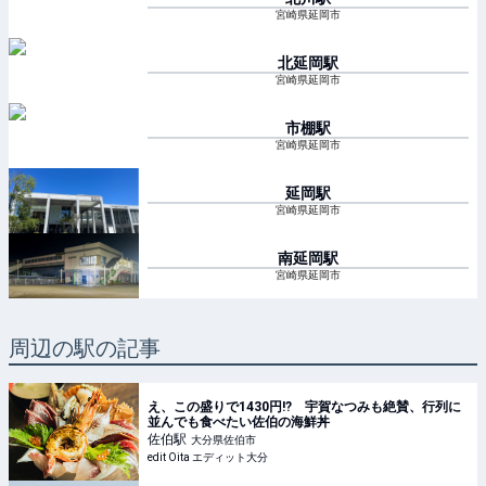
宮崎県延岡市
北延岡
駅
宮崎県延岡市
市棚
駅
宮崎県延岡市
延岡
駅
宮崎県延岡市
南延岡
駅
宮崎県延岡市
周辺の駅の記事
え、この盛りで1430円!? 宇賀なつみも絶賛、行列に
並んでも食べたい佐伯の海鮮丼
佐伯
駅
大分県佐伯市
edit Oita エディット大分