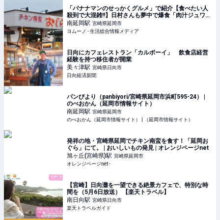
「バナナマンのせっかくグルメ」で紹介【食べたい人
殺到で大混雑!!】日村さんも夢中で爆食「肉汁ジュワ
ッ！あぁ至福…」宮崎の絶品グルメ | ヨムーノ
南延岡
駅
宮崎県延岡市
ヨムーノ - 生活総合情報メディア
日向にカフェレストラン「カルボーイ」 飲食店経営
経験を持つ移住者が開業
美々津
駅
宮崎県日向市
日向経済新聞
パンびより（panbiyori/宮崎県延岡市浜町595-24） |
のべおかん（延岡市情報サイト）
南延岡
駅
宮崎県延岡市
のべおかん（延岡市情報サイト） | （延岡市情報サイト）
発祥の地・宮崎県延岡でチキン南蛮を食す！「延岡お
ぐら」にて。 | おいしいもの発見 | オレンジページnet
旭ヶ丘(宮崎県)
駅
宮崎県延岡市
オレンジページnet -
【宮崎】日向灘を一望できる絶景カフェで、特別な時
間を（5月6日放送） 【楽天トラベル】
南日向
駅
宮崎県日向市
楽天トラベルガイド