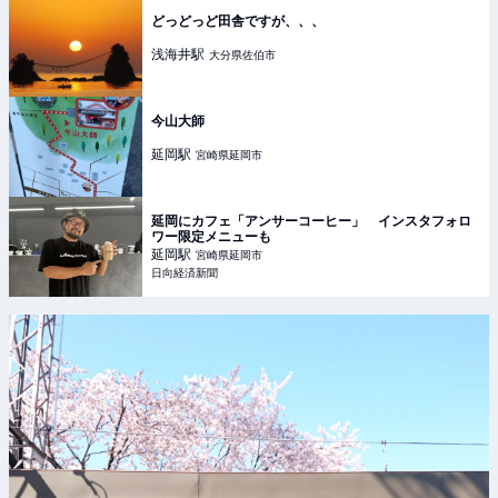
どっどっど田舎ですが、、、
浅海井
駅
大分県佐伯市
今山大師
延岡
駅
宮崎県延岡市
延岡にカフェ「アンサーコーヒー」 インスタフォロ
ワー限定メニューも
延岡
駅
宮崎県延岡市
日向経済新聞