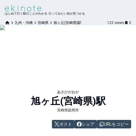
はじめて行く駅のことがわかる 行ってみたい街が見つかる
九州・沖縄
宮崎県
旭ヶ丘(宮崎県)駅
122
views
0
あさひがおか
旭ヶ丘(宮崎県)
駅
宮崎県延岡市
ポスト
シェア
URLをコピー