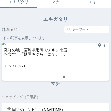
エキガタリ
マチ
エキ
エキガタリ
新着順
1
件の記事を表示しています
発祥の地・宮崎県延岡でチキン南蛮
を食す！「延岡おぐら」にて。 | お
いしいもの発見 | オレンジページ
net
オレンジページnet -
3
マチ
ショッピング（日用品）
周辺のコンビニ（NAVITIME）