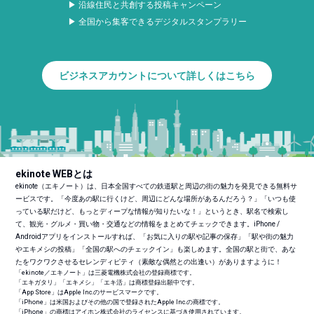
▶ 沿線住民と共創する投稿キャンペーン
▶ 全国から集客できるデジタルスタンプラリー
ビジネスアカウントについて詳しくはこちら
ekinote WEBとは
ekinote（エキノート）は、日本全国すべての鉄道駅と周辺の街の魅力を発見できる無料サ
ービスです。「今度あの駅に行くけど、周辺にどんな場所があるんだろう？」「いつも使
っている駅だけど、もっとディープな情報が知りたいな！」というとき、駅名で検索し
て、観光・グルメ・買い物・交通などの情報をまとめてチェックできます。iPhone /
Androidアプリをインストールすれば、「お気に入りの駅や記事の保存」「駅や街の魅力
やエキメシの投稿」「全国の駅へのチェックイン」も楽しめます。全国の駅と街で、あな
たをワクワクさせるセレンディピティ（素敵な偶然との出逢い）がありますように！
「ekinote／エキノート」は三菱電機株式会社の登録商標です。
「エキガタリ」「エキメシ」「エキ活」は商標登録出願中です。
「App Store」はApple Inc.のサービスマークです。
「iPhone」は米国およびその他の国で登録されたApple Inc.の商標です。
「iPhone」の商標はアイホン株式会社のライセンスに基づき使用されています。