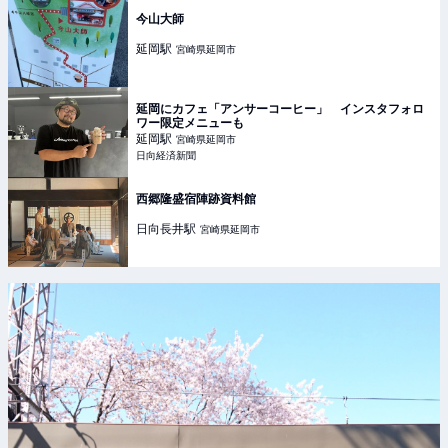
今山大師
延岡
駅
宮崎県延岡市
延岡にカフェ「アンサーコーヒー」 インスタフォロ
ワー限定メニューも
延岡
駅
宮崎県延岡市
日向経済新聞
西郷隆盛宿陣跡資料館
日向長井
駅
宮崎県延岡市