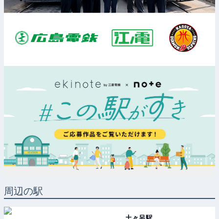
周辺の駅
土々呂
駅