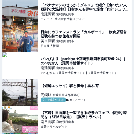
「バナナマンのせっかくグルメ」で紹介【食べたい人
殺到で大混雑!!】日村さんも夢中で爆食「肉汁ジュワ
ッ！あぁ至福…」宮崎の絶品グルメ | ヨムーノ
南延岡
駅
宮崎県延岡市
ヨムーノ - 生活総合情報メディア
日向にカフェレストラン「カルボーイ」 飲食店経営
経験を持つ移住者が開業
美々津
駅
宮崎県日向市
日向経済新聞
パンびより（panbiyori/宮崎県延岡市浜町595-24） |
のべおかん（延岡市情報サイト）
南延岡
駅
宮崎県延岡市
のべおかん（延岡市情報サイト） | （延岡市情報サイト）
【短編エッセイ】駅と祖母｜黒木 芹
高鍋
駅
宮崎県児湯郡高鍋町
#この駅がすき
note（ノート）
【宮崎】日向灘を一望できる絶景カフェで、特別な時
間を（5月6日放送） 【楽天トラベル】
南日向
駅
宮崎県日向市
楽天トラベルガイド