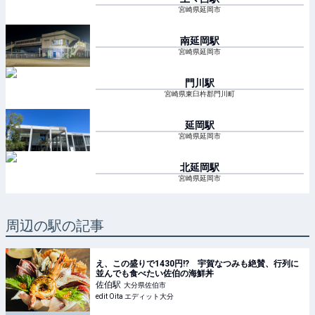
宮崎県延岡市
南延岡
駅
宮崎県延岡市
門川
駅
宮崎県東臼杵郡門川町
延岡
駅
宮崎県延岡市
北延岡
駅
宮崎県延岡市
周辺の駅の記事
え、この盛りで1430円!? 宇賀なつみも絶賛、行列に
並んでも食べたい佐伯の海鮮丼
佐伯
駅
大分県佐伯市
edit Oita エディット大分