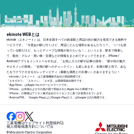
ekinote WEBとは
ekinote（エキノート）は、日本全国すべての鉄道駅と周辺の街の魅力を発見できる無料サ
ービスです。「今度あの駅に行くけど、周辺にどんな場所があるんだろう？」「いつも使
っている駅だけど、もっとディープな情報が知りたいな！」というとき、駅名で検索し
て、観光・グルメ・買い物・交通などの情報をまとめてチェックできます。iPhone /
Androidアプリをインストールすれば、「お気に入りの駅や記事の保存」「駅や街の魅力
やエキメシの投稿」「全国の駅へのチェックイン」も楽しめます。全国の駅と街で、あな
たをワクワクさせるセレンディピティ（素敵な偶然との出逢い）がありますように！
「ekinote／エキノート」は三菱電機株式会社の登録商標です。
「エキガタリ」「エキメシ」「エキ活」は商標登録出願中です。
「App Store」はApple Inc.のサービスマークです。
「iPhone」は米国およびその他の国で登録されたApple Inc.の商標です。
「iPhone」の商標はアイホン株式会社のライセンスに基づき使用されています。
「Android
TM
」「Google PlayおよびGoogle Playロゴ」はGoogle LLCの商標です。
三菱電機
ウェブサイト利用規約
個人情報保護方針について
© Mitsubishi Electric Corporation