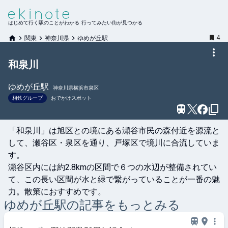
はじめて行く駅のことがわかる 行ってみたい街が見つかる
4
関東
神奈川県
ゆめが丘駅
和泉川
ゆめが丘
駅
神奈川県横浜市泉区
相鉄グループ
おでかけスポット
「和泉川」は旭区との境にある瀬谷市民の森付近を源流と
して、瀬谷区・泉区を通り、戸塚区で境川に合流していま
す。

瀬谷区内には約2.8kmの区間で６つの水辺が整備されてい
て、この長い区間が水と緑で繋がっていることが一番の魅
力。散策におすすめです。
ゆめが丘
駅の記事をもっとみる