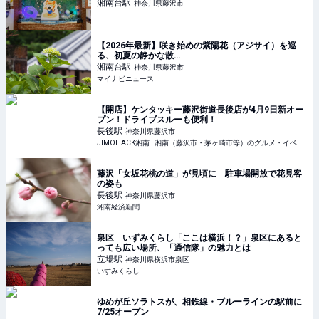
湘南台
駅
神奈川県藤沢市
【2026年最新】咲き始めの紫陽花（アジサイ）を巡
る、初夏の静かな散…
湘南台
駅
神奈川県藤沢市
マイナビニュース
【開店】ケンタッキー藤沢街道長後店が4月9日新オー
プン！ドライブスルーも便利！
長後
駅
神奈川県藤沢市
JIMOHACK湘南 | 湘南（藤沢市・茅ヶ崎市等）のグルメ・イベント・観光情報
藤沢「女坂花桃の道」が見頃に 駐車場開放で花見客
の姿も
長後
駅
神奈川県藤沢市
湘南経済新聞
泉区 いずみくらし「ここは横浜！？」泉区にあると
っても広い場所、「通信隊」の魅力とは
立場
駅
神奈川県横浜市泉区
いずみくらし
ゆめが丘ソラトスが、相鉄線・ブルーラインの駅前に
7/25オープン