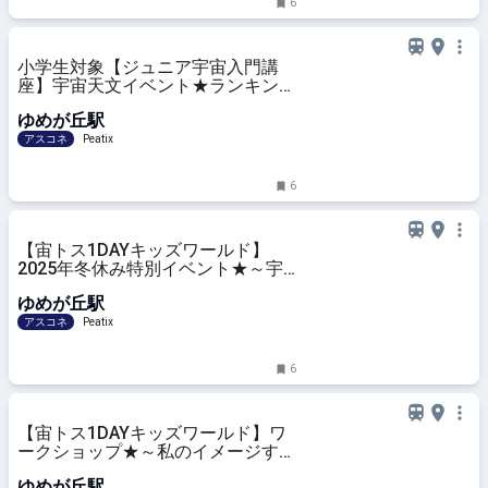
6
小学生対象【ジュニア宇宙入門講
座】宇宙天文イベント★ランキング
2025
ゆめが丘駅
アスコネ
Peatix
6
【宙トス1DAYキッズワールド】
2025年冬休み特別イベント★～宇
宙に関する12問のクイズに挑戦!～
ゆめが丘駅
『宇宙クイズ大会!!』
アスコネ
Peatix
6
【宙トス1DAYキッズワールド】ワ
ークショップ★～私のイメージする
宇宙人はこれだ！～『これが私の宇
ゆめが丘駅