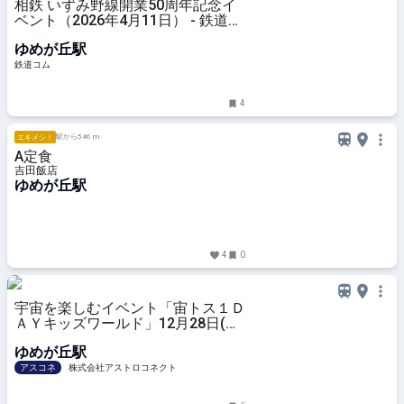
相鉄 いずみ野線開業50周年記念イ
ベント（2026年4月11日） - 鉄道コ
ム
ゆめが丘駅
鉄道コム
4
駅から546 m
エキメシ！
A定食
吉田飯店
ゆめが丘駅
4
0
宇宙を楽しむイベント「宙トス１Ｄ
ＡＹキッズワールド」12月28日(日)
開催
ゆめが丘駅
アスコネ
株式会社アストロコネクト