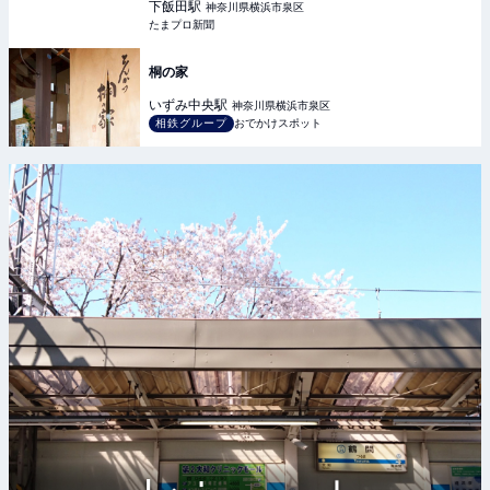
下飯田
駅
神奈川県横浜市泉区
たまプロ新聞
桐の家
いずみ中央
駅
神奈川県横浜市泉区
相鉄グループ
おでかけスポット