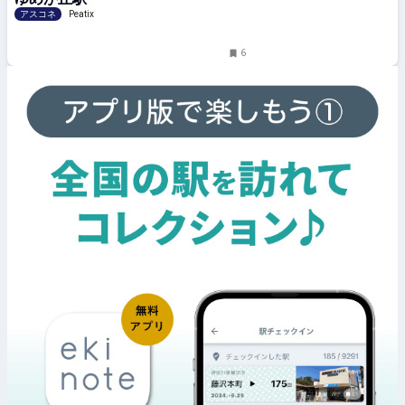
宙人！』
アスコネ
Peatix
6