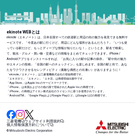
ekinote WEBとは
ekinote（エキノート）は、日本全国すべての鉄道駅と周辺の街の魅力を発見できる無料サ
ービスです。「今度あの駅に行くけど、周辺にどんな場所があるんだろう？」「いつも使
っている駅だけど、もっとディープな情報が知りたいな！」というとき、駅名で検索し
て、観光・グルメ・買い物・交通などの情報をまとめてチェックできます。iPhone /
Androidアプリをインストールすれば、「お気に入りの駅や記事の保存」「駅や街の魅力
やエキメシの投稿」「全国の駅へのチェックイン」も楽しめます。全国の駅と街で、あな
たをワクワクさせるセレンディピティ（素敵な偶然との出逢い）がありますように！
「ekinote／エキノート」は三菱電機株式会社の登録商標です。
「エキガタリ」「エキメシ」「エキ活」は商標登録出願中です。
「App Store」はApple Inc.のサービスマークです。
「iPhone」は米国およびその他の国で登録されたApple Inc.の商標です。
「iPhone」の商標はアイホン株式会社のライセンスに基づき使用されています。
「Android
TM
」「Google PlayおよびGoogle Playロゴ」はGoogle LLCの商標です。
三菱電機
ウェブサイト利用規約
個人情報保護方針について
© Mitsubishi Electric Corporation