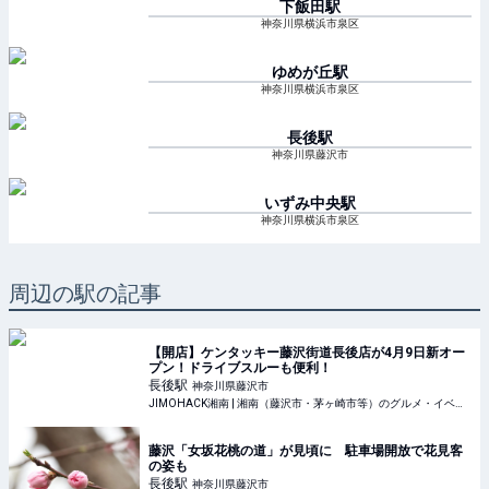
下飯田
駅
神奈川県横浜市泉区
ゆめが丘
駅
神奈川県横浜市泉区
長後
駅
神奈川県藤沢市
いずみ中央
駅
神奈川県横浜市泉区
周辺の駅の記事
【開店】ケンタッキー藤沢街道長後店が4月9日新オー
プン！ドライブスルーも便利！
長後
駅
神奈川県藤沢市
JIMOHACK湘南 | 湘南（藤沢市・茅ヶ崎市等）のグルメ・イベント・観光情報
藤沢「女坂花桃の道」が見頃に 駐車場開放で花見客
の姿も
長後
駅
神奈川県藤沢市