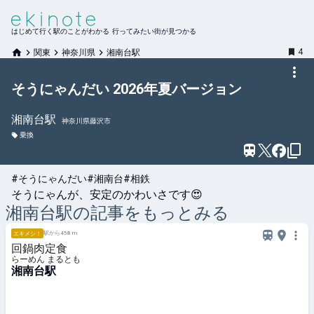
はじめて行く駅のことがわかる 行ってみたい街が見つかる
4
関東
神奈川県
湘南台駅
そうにゃんだい 2026年夏バージョン
湘南台
駅
神奈川県藤沢市
乗換
#そうにゃんだい
#湘南台
#相鉄
そうにゃんが、安定のかわいさです😍
湘南台
駅の記事をもっとみる
駅から458 m
エキメシ！
回鍋肉定食
らーめん まるとも
湘南台駅