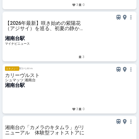
3
0
【2026年最新】咲き始めの紫陽花
（アジサイ）を巡る、初夏の静かな
散…
湘南台駅
マイナビニュース
3
駅から30 m
エキメシ！
カリーヴルスト
シュマッツ 湘南台
湘南台駅
3
0
湘南台の「カメラのキタムラ」がリ
ニューアル 体験型フォトストアに