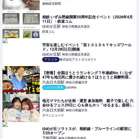
湘南経済新聞
相鉄 いずみ野線開業50周年記念イベント（2026年4月
11日） - 鉄道コム
ゆめが丘
駅
神奈川県横浜市泉区
鉄道コム
宇宙を楽しむイベント「宙トス１ＤＡＹキッズワール
ド」12月28日(日)開催
ゆめが丘
駅
神奈川県横浜市泉区
アスコネ
株式会社アストロコネクト
【密着】全国ほうとうランキング７年連続No.1 | なぜ
47年も地元民に愛され続ける？ほうとうと発酵料理
『元祖・へっころ谷』に朝から密着！人気の秘密に迫
六会日大前
駅
神奈川県藤沢市
る #湘南 #グルメ #密着
Locomo湘南
Locomo
地元ママたちが企画・運営 参加無料 親子で楽しむ 六
会ゆるフェス29日に 心も体もホッ「ゆるまる」提唱 |
藤沢 | タウンニュース
六会日大前
駅
神奈川県藤沢市
タウンニュース
ゆめが丘ソラトスが、相鉄線・ブルーラインの駅前に
7/25オープン
下飯田
駅
神奈川県横浜市泉区