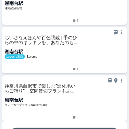
湘南台駅
湘南経済新聞
4
ちいさなえほんや百色眼鏡 | 手のひ
らの中のキラキラを、あなたのもと
へ─移動式絵本屋「ちいさなえほん
湘南台駅
や百色眼鏡」 | 湘南の地域メディア
Locomo
Locomo湘南
Locomo
4
神奈川県藤沢市で楽しむ“進化系い
ちご狩り”！空間貸切プランもある
「リッチフィールドアグリタウン
湘南台駅
(湘南農場)」へ｜ウォーカープラス
ウォーカープラス（Walkerplus）
3