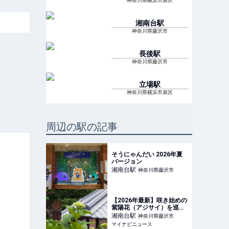
神奈川県横浜市泉区
湘南台
駅
神奈川県藤沢市
長後
駅
神奈川県藤沢市
立場
駅
神奈川県横浜市泉区
周辺の駅の記事
そうにゃんだい 2026年夏
バージョン
湘南台
駅
神奈川県藤沢市
【2026年最新】咲き始めの
紫陽花（アジサイ）を巡
る、初夏の静かな散…
湘南台
駅
神奈川県藤沢市
マイナビニュース