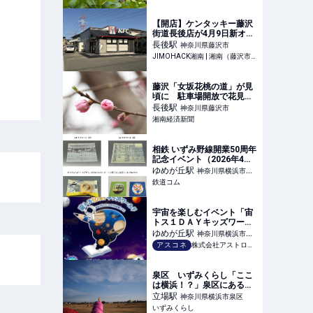
【開店】ケンタッキー藤沢
街道長後店が4月9日新オー
プン！ドライブスルーも便
長後
駅
神奈川県藤沢市
利！
JIMOHACK湘南 | 湘南（藤沢市・茅ヶ崎市等）のグルメ・イベント・観光情報
藤沢「女坂花桃の道」が見
頃に 駐車場開放で花見客
の姿も
長後
駅
神奈川県藤沢市
湘南経済新聞
相鉄 いずみ野線開業50周年
記念イベント（2026年4月
11日） - 鉄道コム
ゆめが丘
駅
神奈川県横浜市泉
鉄道コム
区
宇宙を楽しむイベント「宙
トス１ＤＡＹキッズワール
ド」12月28日(日)開催
ゆめが丘
駅
神奈川県横浜市泉
アスコネ
株式会社アストロコネクト
区
泉区 いずみくらし「ここ
は横浜！？」泉区にあると
っても広い場所、「通信
立場
駅
神奈川県横浜市泉区
隊」の魅力とは
いずみくらし