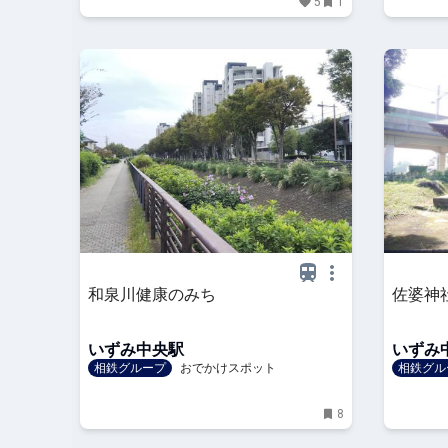
5
1
和泉川健康のみち
佐婆神
いずみ中央駅
いずみ
相鉄グループ
おでかけスポット
相鉄グル
8