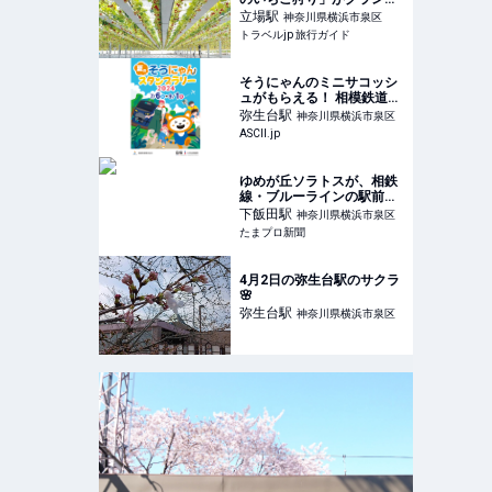
オープン | 神奈川県 | トラベ
立場
駅
神奈川県横浜市泉区
ルjp 旅行ガイド
トラベルjp 旅行ガイド
そうにゃんのミニサコッシ
ュがもらえる！ 相模鉄道
「夏のそうにゃんスタンプ
弥生台
駅
神奈川県横浜市泉区
ラリー2024」
ASCII.jp
ゆめが丘ソラトスが、相鉄
線・ブルーラインの駅前に
7/25オープン
下飯田
駅
神奈川県横浜市泉区
たまプロ新聞
4月2日の弥生台駅のサクラ
🌸
弥生台
駅
神奈川県横浜市泉区