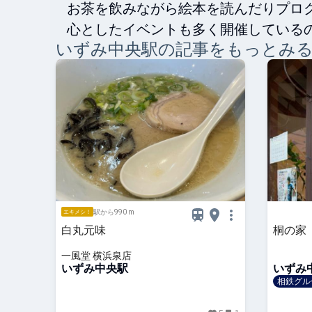
お茶を飲みながら絵本を読んだりプロ
心としたイベントも多く開催している
いずみ中央
駅の記事をもっとみ
駅から990 m
エキメシ！
白丸元味
桐の家
一風堂 横浜泉店
いずみ中央駅
いずみ
相鉄グル