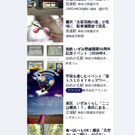
プン！ドライブスルーも便
長後
駅
神奈川県藤沢市
利！
JIMOHACK湘南 | 湘南（藤沢市・茅ヶ崎市等）のグルメ・イベント・観光情報
藤沢「女坂花桃の道」が見
頃に 駐車場開放で花見客
の姿も
長後
駅
神奈川県藤沢市
湘南経済新聞
相鉄 いずみ野線開業50周年
記念イベント（2026年4月
11日） - 鉄道コム
ゆめが丘
駅
神奈川県横浜市泉
鉄道コム
区
宇宙を楽しむイベント「宙
トス１ＤＡＹキッズワール
ド」12月28日(日)開催
ゆめが丘
駅
神奈川県横浜市泉
アスコネ
株式会社アストロコネクト
区
泉区 いずみくらし「ここ
は横浜！？」泉区にあると
っても広い場所、「通信
立場
駅
神奈川県横浜市泉区
隊」の魅力とは
いずみくらし
食べ比べもOK！横浜「天空
のいちご狩り」がグランド