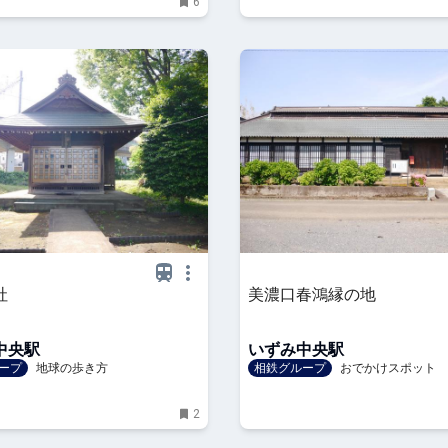
6
社
美濃口春鴻縁の地
中央駅
いずみ中央駅
ープ
地球の歩き方
相鉄グループ
おでかけスポット
2