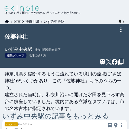
はじめて行く駅のことがわかる 行ってみたい街が見つかる
2
関東
神奈川県
いずみ中央駅
佐婆神社
いずみ中央
駅
神奈川県横浜市泉区
相鉄グループ
地球の歩き方
神奈川県を縦断するように流れている境川の流域に“さば
神社”がいくつかあり、この「佐婆神社」もそのうちの一
つ。

建立された当時は、和泉川沿いに開けた水田を見下ろす高
台に鎮座していました。境内にある立派なタブノキは、市
の名木古木に指定されています。
いずみ中央
駅の記事をもっとみる
駅から990 m
エキメシ！