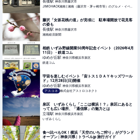
長後
駅
神奈川県藤沢市
JIMOHACK湘南 | 湘南（藤沢市・茅ヶ崎市等）のグルメ・イベント・観光情報
藤沢「女坂花桃の道」が見頃に 駐車場開放で花見客
の姿も
長後
駅
神奈川県藤沢市
湘南経済新聞
相鉄 いずみ野線開業50周年記念イベント（2026年4月
11日） - 鉄道コム
ゆめが丘
駅
神奈川県横浜市泉区
鉄道コム
宇宙を楽しむイベント「宙トス１ＤＡＹキッズワール
ド」12月28日(日)開催
ゆめが丘
駅
神奈川県横浜市泉区
アスコネ
株式会社アストロコネクト
泉区 いずみくらし「ここは横浜！？」泉区にあると
っても広い場所、「通信隊」の魅力とは
立場
駅
神奈川県横浜市泉区
いずみくらし
食べ比べもOK！横浜「天空のいちご狩り」がグランド
オープン | 神奈川県 | トラベルjp 旅行ガイド