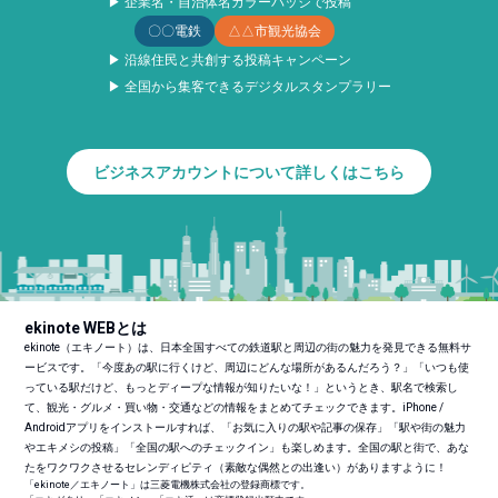
▶ 企業名・自治体名カラーバッジで投稿
〇〇電鉄
△△市観光協会
▶ 沿線住民と共創する投稿キャンペーン
▶ 全国から集客できるデジタルスタンプラリー
ビジネスアカウントについて詳しくはこちら
ekinote WEBとは
ekinote（エキノート）は、日本全国すべての鉄道駅と周辺の街の魅力を発見できる無料サ
ービスです。「今度あの駅に行くけど、周辺にどんな場所があるんだろう？」「いつも使
っている駅だけど、もっとディープな情報が知りたいな！」というとき、駅名で検索し
て、観光・グルメ・買い物・交通などの情報をまとめてチェックできます。iPhone /
Androidアプリをインストールすれば、「お気に入りの駅や記事の保存」「駅や街の魅力
やエキメシの投稿」「全国の駅へのチェックイン」も楽しめます。全国の駅と街で、あな
たをワクワクさせるセレンディピティ（素敵な偶然との出逢い）がありますように！
「ekinote／エキノート」は三菱電機株式会社の登録商標です。