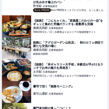
が生み出す極上のパン
野里
駅
兵庫県姫路市
Kiss PRESS
Kiss PRESS(キッスプレス) | 街を、もっと楽しもう
【姫路】「ごんちゃくれ」“居酒屋こだわりの一品”を
ギュッと集めた究極のランチを♪座敷席も完備
播磨高岡
駅
兵庫県姫路市
TANOSU [タノス]｜兵庫県はりまエリアの地域情報サイト
姫路に「アグロガーデン山吹店」 初のカフェ併設で
新たな交流の場に
播磨高岡
駅
兵庫県姫路市
姫路経済新聞
【姫路】「米ギャラリー大手前」米穀店が手がけるラ
ンチでお米の魅力を再発見！
太市
駅
兵庫県姫路市
TANOSU [タノス]｜兵庫県はりまエリアの地域情報サイト
書写で頂く『姫路モーニング』
書写山麓
駅
兵庫県姫路市
竈門炭治郎が真っ二つに！？