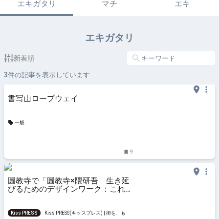
エキガタリ
マチ
エキ
エキガタリ
新着順
3
件の記事を表示しています
書写山ロープウェイ
一般
9
圓教寺で「圓教寺×隈研吾 生き延
びるためのデザインワーク：これか
らの用の美」開催 姫路市
Kiss PRESS
Kiss PRESS(キッスプレス) | 街を、もっ