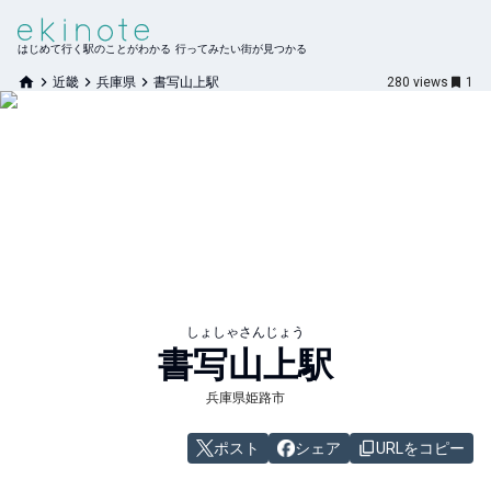
はじめて行く駅のことがわかる 行ってみたい街が見つかる
近畿
兵庫県
書写山上駅
280
views
1
しょしゃさんじょう
書写山上
駅
兵庫県姫路市
ポスト
シェア
URLをコピー