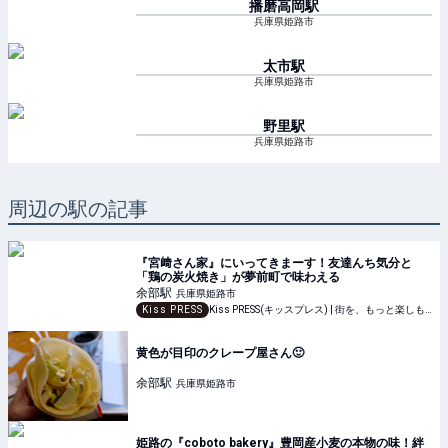
播磨高岡
駅
兵庫県姫路市
太市
駅
兵庫県姫路市
野里
駅
兵庫県姫路市
周辺の駅の記事
『宮﨑さん家』にいってきまーす！友達んち気分と
「鶏の炭火焼き」が夢前町で味わえる
余部
駅
兵庫県姫路市
Kiss PRESS
Kiss PRESS(キッスプレス) | 街を、もっと楽しもう
黄色が目印のクレープ屋さん🙂
余部
駅
兵庫県姫路市
姫路の『coboto bakery』豊岡産小麦の本物の味！絆