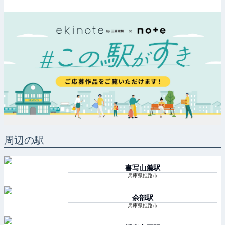
周辺の駅
書写山麓
駅
兵庫県姫路市
余部
駅
兵庫県姫路市