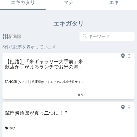
エキガタリ
マチ
エキ
エキガタリ
新着順
3
件の記事を表示しています
【姫路】「米ギャラリー大手前」米
穀店が手がけるランチでお米の魅力
を再発見！
TANOSU [タノス]｜兵庫県はりまエリアの地域情報サイ
ト
9
竈門炭治郎が真っ二つに！？
遊び