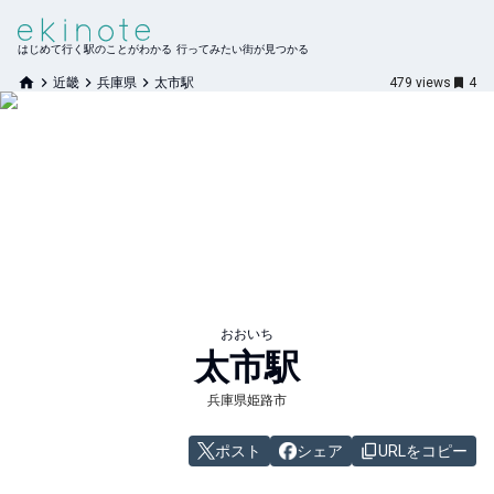
はじめて行く駅のことがわかる 行ってみたい街が見つかる
近畿
兵庫県
太市駅
479
views
4
おおいち
太市
駅
兵庫県姫路市
ポスト
シェア
URLをコピー