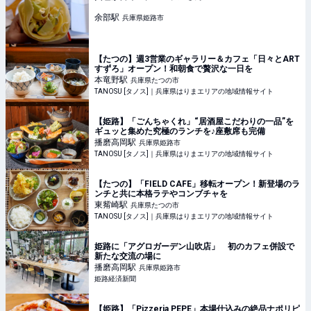
余部
駅
兵庫県姫路市
【たつの】週3営業のギャラリー＆カフェ「日々とART
すずろ」オープン！和朝食で贅沢な一日を
本竜野
駅
兵庫県たつの市
TANOSU [タノス]｜兵庫県はりまエリアの地域情報サイト
【姫路】「ごんちゃくれ」“居酒屋こだわりの一品”を
ギュッと集めた究極のランチを♪座敷席も完備
播磨高岡
駅
兵庫県姫路市
TANOSU [タノス]｜兵庫県はりまエリアの地域情報サイト
【たつの】「FIELD CAFE」移転オープン！新登場のラ
ンチと共に本格ラテやコンブチャを
東觜崎
駅
兵庫県たつの市
TANOSU [タノス]｜兵庫県はりまエリアの地域情報サイト
姫路に「アグロガーデン山吹店」 初のカフェ併設で
新たな交流の場に
播磨高岡
駅
兵庫県姫路市
姫路経済新聞
【姫路】「Pizzeria PEPE」本場仕込みの絶品ナポリピ