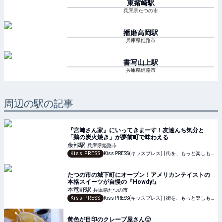
東觜崎
駅
兵庫県たつの市
播磨高岡
駅
兵庫県姫路市
書写山上
駅
兵庫県姫路市
周辺の駅の記事
『宮﨑さん家』にいってきまーす！友達んち気分と
「鶏の炭火焼き」が夢前町で味わえる
余部
駅
兵庫県姫路市
Kiss PRESS
Kiss PRESS(キッスプレス) | 街を、もっと楽しもう
たつの市の城下町にオープン！アメリカンテイストの
本格スイーツが自慢の『Howdy!』
本竜野
駅
兵庫県たつの市
Kiss PRESS
Kiss PRESS(キッスプレス) | 街を、もっと楽しもう
黄色が目印のクレープ屋さん🙂