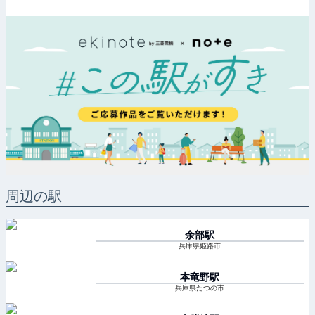
周辺の駅
余部
駅
兵庫県姫路市
本竜野
駅
兵庫県たつの市