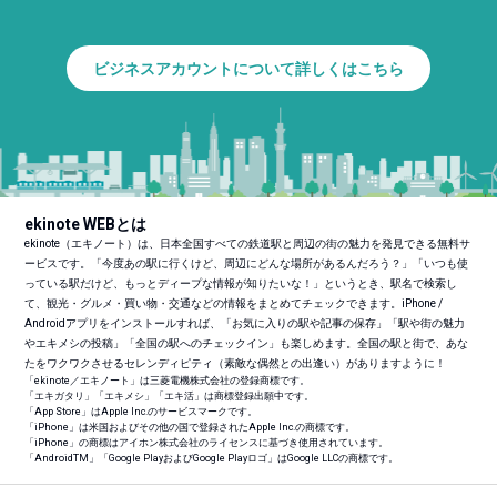
ビジネスアカウントについて詳しくはこちら
ekinote WEBとは
ekinote（エキノート）は、日本全国すべての鉄道駅と周辺の街の魅力を発見できる無料サ
ービスです。「今度あの駅に行くけど、周辺にどんな場所があるんだろう？」「いつも使
っている駅だけど、もっとディープな情報が知りたいな！」というとき、駅名で検索し
て、観光・グルメ・買い物・交通などの情報をまとめてチェックできます。iPhone /
Androidアプリをインストールすれば、「お気に入りの駅や記事の保存」「駅や街の魅力
やエキメシの投稿」「全国の駅へのチェックイン」も楽しめます。全国の駅と街で、あな
たをワクワクさせるセレンディピティ（素敵な偶然との出逢い）がありますように！
「ekinote／エキノート」は三菱電機株式会社の登録商標です。
「エキガタリ」「エキメシ」「エキ活」は商標登録出願中です。
「App Store」はApple Inc.のサービスマークです。
「iPhone」は米国およびその他の国で登録されたApple Inc.の商標です。
「iPhone」の商標はアイホン株式会社のライセンスに基づき使用されています。
「Android
TM
」「Google PlayおよびGoogle Playロゴ」はGoogle LLCの商標です。