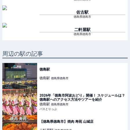
佐古
駅
徳島県徳島市
二軒屋
駅
徳島県徳島市
周辺の駅の記事
徳島駅
徳島
駅
徳島県徳島市
2026年「徳島市阿波おどり」開催！ スケジュールは？
徳島駅へのアクセス方法やツアーを紹介
徳島
駅
徳島県徳島市
バスとりっぷ
【徳島県徳島市】焼肉 寿苑 山城店