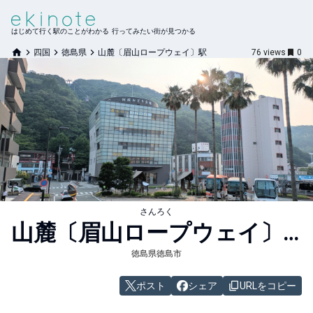
はじめて行く駅のことがわかる 行ってみたい街が見つかる
四国
徳島県
山麓〔眉山ロープウェイ〕駅
76
views
0
さんろく
山麓〔眉山ロープウェイ〕
駅
徳島県徳島市
ポスト
シェア
URLをコピー