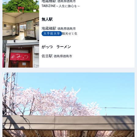
ット | TABIZINE～人生に旅心を～
地蔵橋
駅
徳島県徳島市
TABIZINE～人生に旅心を～
無人駅
地蔵橋
駅
徳島県徳島市
大手前大学
観光ゼミ生
がっつ ラーメン
佐古
駅
徳島県徳島市