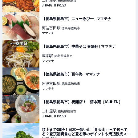
二軒屋
駅
徳島県徳島市
STRAIGHT PRESS
【徳島県徳島市】ニューゑび一 | ママテナ
阿波富田
駅
徳島県徳島市
ママテナ
【徳島県徳島市】中華そば 春陽軒 | ママテナ
蔵本
駅
徳島県徳島市
ママテナ
【徳島県徳島市】百年海 | ママテナ
阿波富田
駅
徳島県徳島市
ママテナ
【徳島県徳島市】祝開店！ 渭水苑［ISUI-EN］
二軒屋
駅
徳島県徳島市
STRAIGHT PRESS
頂上まで30秒！日本一低い山「弁天山」って知って
る？登頂証明書など登る際のポイントや周辺観光スポ