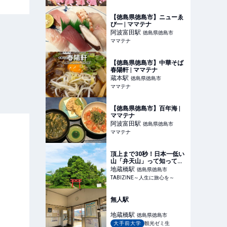
【徳島県徳島市】ニューゑ
び一 | ママテナ
阿波富田
駅
徳島県徳島市
ママテナ
【徳島県徳島市】中華そば
春陽軒 | ママテナ
蔵本
駅
徳島県徳島市
ママテナ
【徳島県徳島市】百年海 |
ママテナ
阿波富田
駅
徳島県徳島市
ママテナ
頂上まで30秒！日本一低い
山「弁天山」って知って
る？登頂証明書など登る際
地蔵橋
駅
徳島県徳島市
のポイントや周辺観光スポ
TABIZINE～人生に旅心を～
ット | TABIZINE～人生に旅
心を～
無人駅
地蔵橋
駅
徳島県徳島市
大手前大学
観光ゼミ生