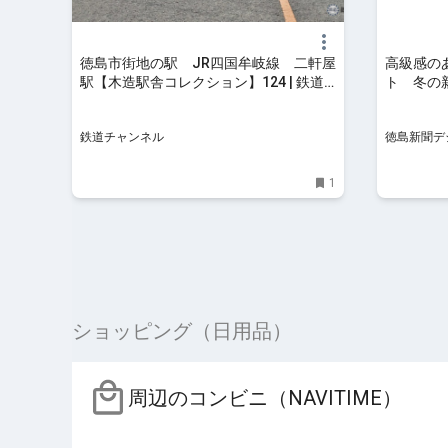
徳島市街地の駅 JR四国牟岐線 二軒屋
高級感の
駅【木造駅舎コレクション】124 | 鉄道
ト 冬の
コラム | 鉄道チャンネル
ベーラ（徳
PICKU
鉄道チャンネル
徳島新聞デ
1
ショッピング（日用品）
周辺のコンビニ（NAVITIME）