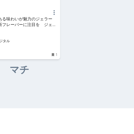
ある味わいが魅力のジェラー
新フレーバーに注目を ジェル
島市） salala｜徳島の話題｜
Pニュース｜徳島新聞デジタル
ジタル
1
マチ