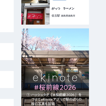
がっつ ラーメン
佐古
駅
徳島県徳島市