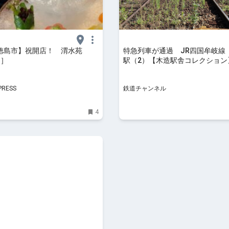
徳島市】祝開店！ 渭水苑
特急列車が通過 JR四国牟岐線
N］
駅（2）【木造駅舎コレクション】1
鉄道コラム | 鉄道チャンネル
PRESS
鉄道チャンネル
4