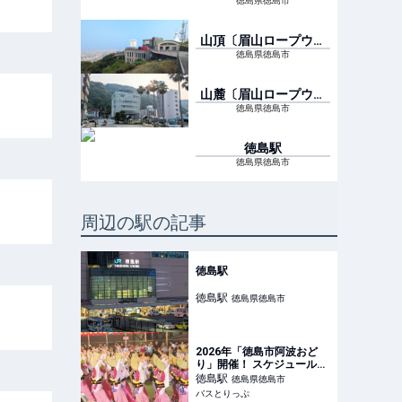
徳島県徳島市
山頂〔眉山ロープウェ
イ〕
駅
徳島県徳島市
山麓〔眉山ロープウェ
イ〕
駅
徳島県徳島市
徳島
駅
徳島県徳島市
周辺の駅の記事
徳島駅
徳島
駅
徳島県徳島市
2026年「徳島市阿波おど
り」開催！ スケジュール
は？ 徳島駅へのアクセス方
徳島
駅
徳島県徳島市
法やツアーを紹介
バスとりっぷ