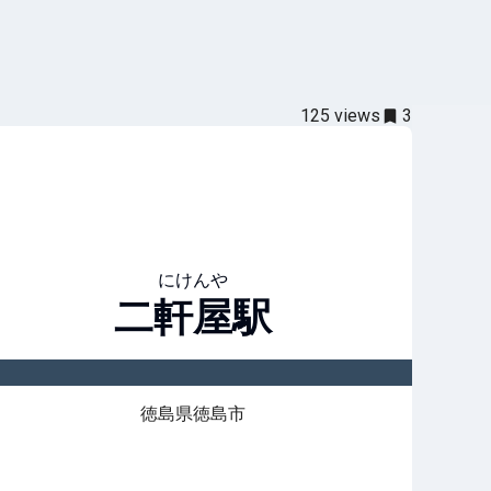
125
views
3
にけんや
二軒屋
駅
徳島県徳島市