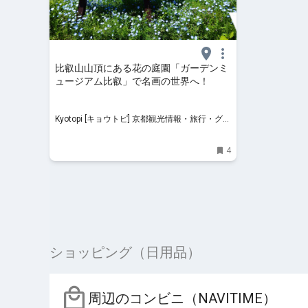
比叡山山頂にある花の庭園「ガーデンミ
ュージアム比叡」で名画の世界へ！
Kyotopi [キョウトピ] 京都観光情報・旅行・グル
メ
4
ショッピング（日用品）
周辺のコンビニ（NAVITIME）