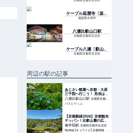
プウェイ〕
駅
京都府京都市左京区
ケーブル延暦寺〔坂本
ケーブル〕
駅
滋賀県大津市
八瀬比叡山口
駅
京都府京都市左京区
ケーブル八瀬〔叡山ケ
ーブル〕
駅
京都府京都市左京区
周辺の駅の記事
あじさい観賞へ京都・大原
三千院へ行こう！ 見頃はい
つ？ 2026年開催のツアー
八瀬比叡山口
駅
京都府京都市
と高速バスを紹介
バスとりっぷ
左京区
【京都新緑2026】京都観光
テッパン！比叡山麓の広大
な池泉回遊式庭園の絶景
修学院
駅
京都府京都市左京区
「修学院離宮」
Kyotopi [キョウトピ] 京都情報・観光・旅行・グルメ