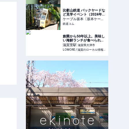
【ご褒美の新定番】｜るる
ぶ&more.
比叡山鉄道 バックヤードな
ど見学イベント（2024年8
月17日） - 鉄道コム
ケーブル坂本〔坂本ケーブ
ル〕
鉄道コム
駅
滋賀県大津市
創業から50年以上。美味し
い海鮮ランチが食べられる
『グローバルキッチン五兵
滋賀里
駅
滋賀県大津市
衛』 / 大津市際川
LOMORE / 滋賀のローカル情報を発信するWEBメディア