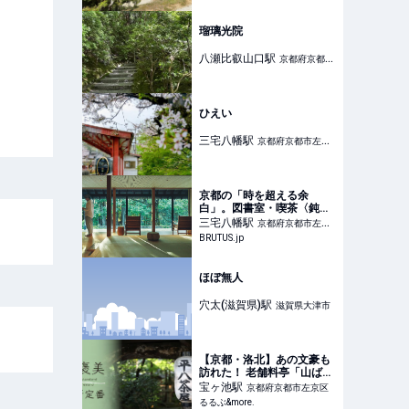
瑠璃光院
八瀬比叡山口
駅
京都府京都市
左京区
ひえい
三宅八幡
駅
京都府京都市左京
区
京都の「時を超える余
白」。図書室・喫茶〈鈍
考〉 | ブルータス|
三宅八幡
駅
京都府京都市左京
BRUTUS.jp
BRUTUS.jp
区
ほぼ無人
穴太(滋賀県)
駅
滋賀県大津市
【京都・洛北】あの文豪も
訪れた！ 老舗料亭「山ばな
平八茶屋」で京都の美景を
宝ヶ池
駅
京都府京都市左京区
眺めながら味わう昼懐石
るるぶ&more.