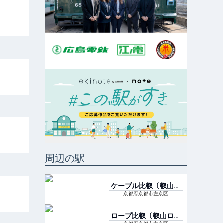
周辺の駅
ケーブル比叡〔叡山ケ
ーブル〕
駅
京都府京都市左京区
ロープ比叡〔叡山ロー