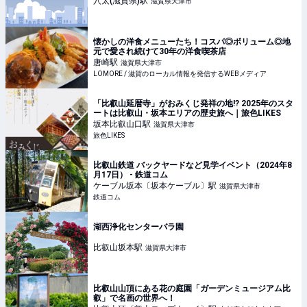
穴太(滋賀県)
駅
滋賀県大津市
懐かしの洋食メニューたち！コスパ◎ボリューム◎地
元で愛され続けて30年の洋食喫茶店
唐崎
駅
滋賀県大津市
LOMORE / 滋賀のローカル情報を発信するWEBメディア
「比叡山延暦寺」がおみくじ発祥の地!? 2025年のスタ
ートは比叡山・坂本エリアの歴史旅へ｜旅色LIKES
坂本比叡山口
駅
滋賀県大津市
旅色LIKES
比叡山鉄道 バックヤードなど見学イベント（2024年8
月17日） - 鉄道コム
ケーブル坂本〔坂本ケーブル〕
駅
滋賀県大津市
鉄道コム
湖西浄化センターバラ園
比叡山坂本
駅
滋賀県大津市
比叡山山頂にある花の庭園「ガーデンミュージアム比
叡」で名画の世界へ！