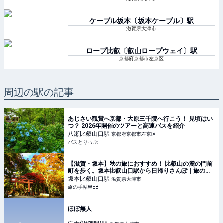
ケーブル坂本〔坂本ケーブル〕
駅
滋賀県大津市
ロープ比叡〔叡山ロープウェイ〕
駅
京都府京都市左京区
周辺の駅の記事
あじさい観賞へ京都・大原三千院へ行こう！ 見頃はい
つ？ 2026年開催のツアーと高速バスを紹介
八瀬比叡山口
駅
京都府京都市左京区
バスとりっぷ
【滋賀・坂本】秋の旅におすすめ！ 比叡山の麓の門前
町を歩く。坂本比叡山口駅から日帰りさんぽ｜旅の手
帖WEB
坂本比叡山口
駅
滋賀県大津市
旅の手帖WEB
ほぼ無人