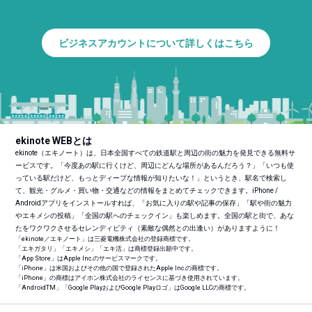
ビジネスアカウントについて詳しくはこちら
ekinote WEBとは
ekinote（エキノート）は、日本全国すべての鉄道駅と周辺の街の魅力を発見できる無料サ
ービスです。「今度あの駅に行くけど、周辺にどんな場所があるんだろう？」「いつも使
っている駅だけど、もっとディープな情報が知りたいな！」というとき、駅名で検索し
て、観光・グルメ・買い物・交通などの情報をまとめてチェックできます。iPhone /
Androidアプリをインストールすれば、「お気に入りの駅や記事の保存」「駅や街の魅力
やエキメシの投稿」「全国の駅へのチェックイン」も楽しめます。全国の駅と街で、あな
たをワクワクさせるセレンディピティ（素敵な偶然との出逢い）がありますように！
「ekinote／エキノート」は三菱電機株式会社の登録商標です。
「エキガタリ」「エキメシ」「エキ活」は商標登録出願中です。
「App Store」はApple Inc.のサービスマークです。
「iPhone」は米国およびその他の国で登録されたApple Inc.の商標です。
「iPhone」の商標はアイホン株式会社のライセンスに基づき使用されています。
「Android
TM
」「Google PlayおよびGoogle Playロゴ」はGoogle LLCの商標です。