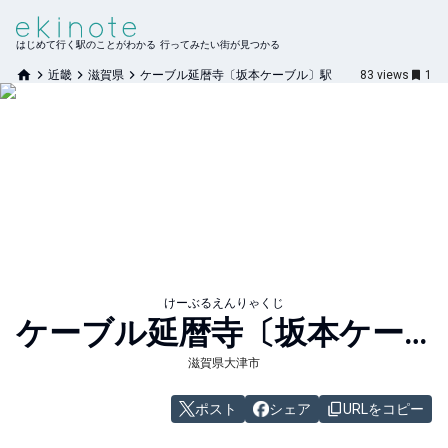
はじめて行く駅のことがわかる 行ってみたい街が見つかる
近畿
滋賀県
ケーブル延暦寺〔坂本ケーブル〕駅
83
views
1
けーぶるえんりゃくじ
ケーブル延暦寺〔坂本ケーブル〕
滋賀県大津市
ポスト
シェア
URLをコピー