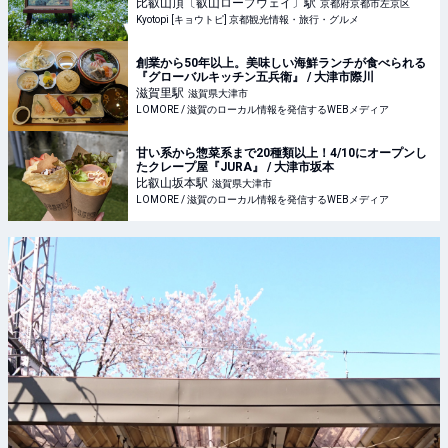
比叡山頂〔叡山ロープウェイ〕
駅
京都府京都市左京区
Kyotopi [キョウトピ] 京都観光情報・旅行・グルメ
創業から50年以上。美味しい海鮮ランチが食べられる
『グローバルキッチン五兵衛』 / 大津市際川
滋賀里
駅
滋賀県大津市
LOMORE / 滋賀のローカル情報を発信するWEBメディア
甘い系から惣菜系まで20種類以上！4/10にオープンし
たクレープ屋『JURA』 / 大津市坂本
比叡山坂本
駅
滋賀県大津市
LOMORE / 滋賀のローカル情報を発信するWEBメディア