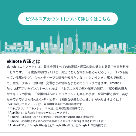
ビジネスアカウントについて詳しくはこちら
ekinote WEBとは
ekinote（エキノート）は、日本全国すべての鉄道駅と周辺の街の魅力を発見できる無料サ
ービスです。「今度あの駅に行くけど、周辺にどんな場所があるんだろう？」「いつも使
っている駅だけど、もっとディープな情報が知りたいな！」というとき、駅名で検索し
て、観光・グルメ・買い物・交通などの情報をまとめてチェックできます。iPhone /
Androidアプリをインストールすれば、「お気に入りの駅や記事の保存」「駅や街の魅力
やエキメシの投稿」「全国の駅へのチェックイン」も楽しめます。全国の駅と街で、あな
たをワクワクさせるセレンディピティ（素敵な偶然との出逢い）がありますように！
「ekinote／エキノート」は三菱電機株式会社の登録商標です。
「エキガタリ」「エキメシ」「エキ活」は商標登録出願中です。
「App Store」はApple Inc.のサービスマークです。
「iPhone」は米国およびその他の国で登録されたApple Inc.の商標です。
「iPhone」の商標はアイホン株式会社のライセンスに基づき使用されています。
「Android
TM
」「Google PlayおよびGoogle Playロゴ」はGoogle LLCの商標です。