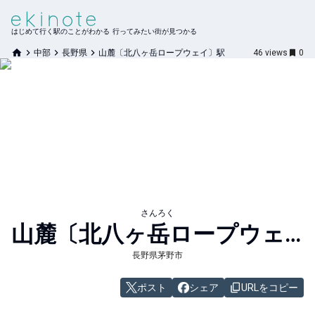
はじめて行く駅のことがわかる 行ってみたい街が見つかる
中部
長野県
山麓〔北八ヶ岳ロープウェイ〕駅
46
views
0
さんろく
山麓〔北八ヶ岳ロープウェイ〕
長野県茅野市
ポスト
シェア
URLをコピー