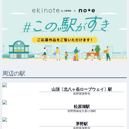
周辺の駅
山頂〔北八ヶ岳ロープウェイ〕
駅
長野県茅野市
松原湖
駅
長野県南佐久郡小海町
茅野
駅
長野県茅野市