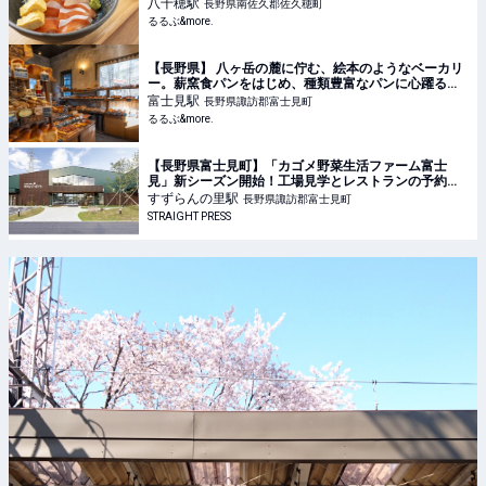
八千穂
駅
長野県南佐久郡佐久穂町
るるぶ&more.
【長野県】 八ヶ岳の麓に佇む、絵本のようなベーカリ
ー。薪窯食パンをはじめ、種類豊富なパンに心躍る｜
るるぶ&more.
富士見
駅
長野県諏訪郡富士見町
るるぶ&more.
【長野県富士見町】「カゴメ野菜生活ファーム富士
見」新シーズン開始！工場見学とレストランの予約受
付中
すずらんの里
駅
長野県諏訪郡富士見町
STRAIGHT PRESS