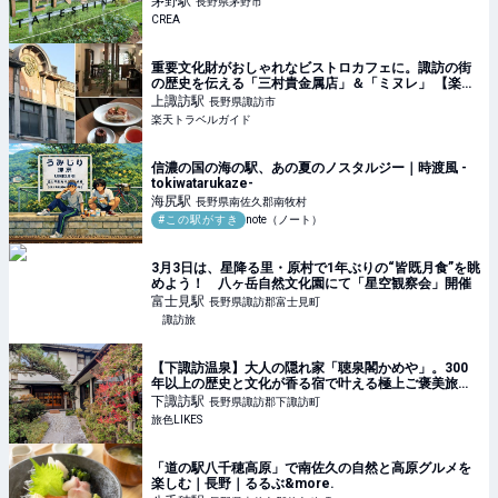
茅野
駅
長野県茅野市
CREA
重要文化財がおしゃれなビストロカフェに。諏訪の街
の歴史を伝える「三村貴金属店」＆「ミヌレ」 【楽天
トラベル】
上諏訪
駅
長野県諏訪市
楽天トラベルガイド
信濃の国の海の駅、あの夏のノスタルジー｜時渡風 -
tokiwatarukaze-
海尻
駅
長野県南佐久郡南牧村
#この駅がすき
note（ノート）
3月3日は、星降る里・原村で1年ぶりの“皆既月食”を眺
めよう！ 八ヶ岳自然文化園にて「星空観察会」開催
富士見
駅
長野県諏訪郡富士見町
諏訪旅
【下諏訪温泉】大人の隠れ家「聴泉閣かめや」。300
年以上の歴史と文化が香る宿で叶える極上ご褒美旅｜
旅色LIKES
下諏訪
駅
長野県諏訪郡下諏訪町
旅色LIKES
「道の駅八千穂高原」で南佐久の自然と高原グルメを
楽しむ｜長野｜るるぶ&more.