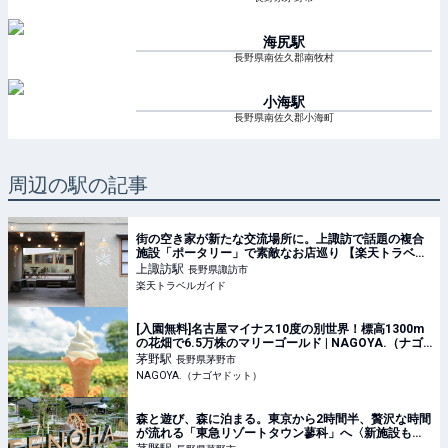
海尻
駅
長野県南佐久郡南牧村
小海
駅
長野県南佐久郡小海町
周辺の駅の記事
街の空き家が新たな交流場所に。上諏訪で話題の複合
施設「ポータリー」で素敵なお店巡り 【楽天トラベ
ル】
上諏訪
駅
長野県諏訪市
楽天トラベルガイド
[入園無料]名古屋マイナス10度の別世界！標高1300m
の花畑で6.5万株のマリーゴールド | NAGOYA.（ナゴ
ヤドット）
茅野
駅
長野県茅野市
NAGOYA.（ナゴヤドット）
森と遊び、森に泊まる。東京から2時間半、贅沢な時間
が流れる「東急リゾートタウン蓼科」へ〈新施設もオ
ープン！〉