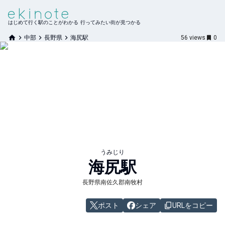
はじめて行く駅のことがわかる 行ってみたい街が見つかる
中部
長野県
海尻駅
56
views
0
うみじり
海尻
駅
長野県南佐久郡南牧村
ポスト
シェア
URLをコピー