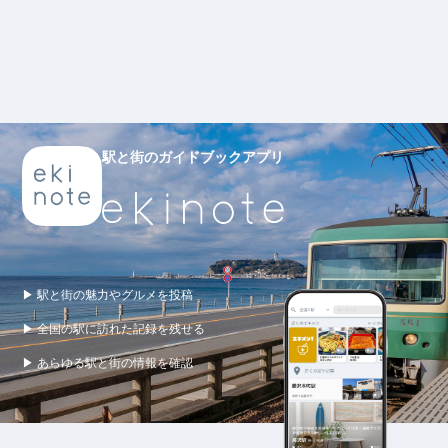
駅と街のガイドブックアプリ
▶ 駅と街の魅力やグルメを投稿
▶ 全国の駅に訪れた記録を残せる
▶ あらゆる駅と街の情報を確認