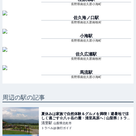
長野県南佐久郡小海町
佐久海ノ口
駅
長野県南佐久郡南牧村
小海
駅
長野県南佐久郡小海町
佐久広瀬
駅
長野県南佐久郡南牧村
馬流
駅
長野県南佐久郡小海町
周辺の駅の記事
夏休みは家族で自然体験＆グルメを満喫！避暑地で涼
しく過ごす☆八ヶ岳の麓・清里高原へ | 山梨県 | トラベ
ルjp 旅行ガイド
清里
駅
山梨県北杜市
トラベルjp 旅行ガイド