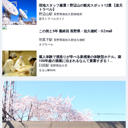
現地スタッフ厳選！野辺山の観光スポット12選 【楽天
トラベル】
野辺山
駅
長野県南佐久郡南牧村
楽天トラベルガイド
この街と5年 最終回 長野県・佐久穂町 - OZmall
羽黒下
駅
長野県南佐久郡佐久穂町
オズモール
蔵人体験で酒造りが学べる新感覚の体験型ホテル。築
100年超の酒蔵に泊まれるなんて貴重すぎる！
【KURABITO STAY（長野県 佐久市）】
臼田
駅
長野県佐久市
るるぶ&more.