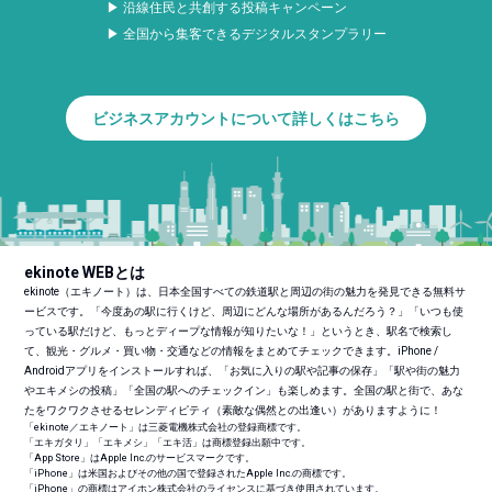
▶ 沿線住民と共創する投稿キャンペーン
▶ 全国から集客できるデジタルスタンプラリー
ビジネスアカウントについて詳しくはこちら
ekinote WEBとは
ekinote（エキノート）は、日本全国すべての鉄道駅と周辺の街の魅力を発見できる無料サ
ービスです。「今度あの駅に行くけど、周辺にどんな場所があるんだろう？」「いつも使
っている駅だけど、もっとディープな情報が知りたいな！」というとき、駅名で検索し
て、観光・グルメ・買い物・交通などの情報をまとめてチェックできます。iPhone /
Androidアプリをインストールすれば、「お気に入りの駅や記事の保存」「駅や街の魅力
やエキメシの投稿」「全国の駅へのチェックイン」も楽しめます。全国の駅と街で、あな
たをワクワクさせるセレンディピティ（素敵な偶然との出逢い）がありますように！
「ekinote／エキノート」は三菱電機株式会社の登録商標です。
「エキガタリ」「エキメシ」「エキ活」は商標登録出願中です。
「App Store」はApple Inc.のサービスマークです。
「iPhone」は米国およびその他の国で登録されたApple Inc.の商標です。
「iPhone」の商標はアイホン株式会社のライセンスに基づき使用されています。