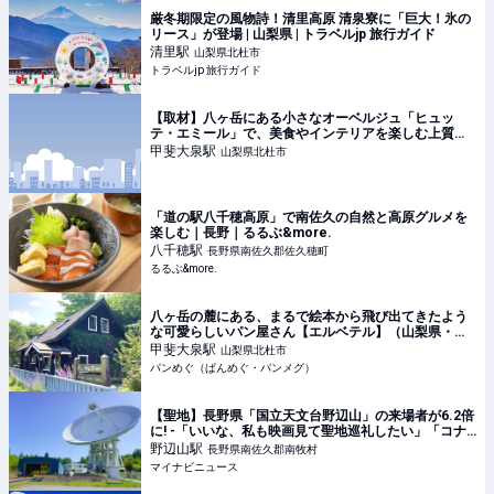
厳冬期限定の風物詩！清里高原 清泉寮に「巨大！氷の
リース」が登場 | 山梨県 | トラベルjp 旅行ガイド
清里
駅
山梨県北杜市
トラベルjp 旅行ガイド
【取材】八ヶ岳にある小さなオーベルジュ「ヒュッ
テ・エミール」で、美食やインテリアを楽しむ上質な
ひととき | 一休コンシェルジュ
甲斐大泉
駅
山梨県北杜市
「道の駅八千穂高原」で南佐久の自然と高原グルメを
楽しむ｜長野｜るるぶ&more.
八千穂
駅
長野県南佐久郡佐久穂町
るるぶ&more.
八ヶ岳の麓にある、まるで絵本から飛び出てきたよう
な可愛らしいパン屋さん【エルベテル】（山梨県・北
杜市）
甲斐大泉
駅
山梨県北杜市
パンめぐ（ぱんめぐ・パンメグ）
【聖地】長野県「国立天文台野辺山」の来場者が6.2倍
に! -「いいな、私も映画見て聖地巡礼したい」「コナ
ン恐るべし」の声
野辺山
駅
長野県南佐久郡南牧村
マイナビニュース