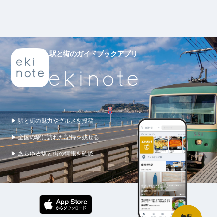
駅と街のガイドブックアプリ
▶ 駅と街の魅力やグルメを投稿
▶ 全国の駅に訪れた記録を残せる
▶ あらゆる駅と街の情報を確認