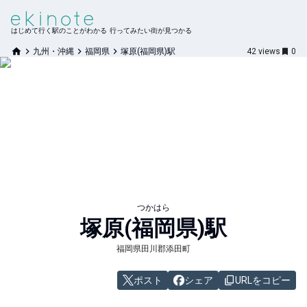
はじめて行く駅のことがわかる 行ってみたい街が見つかる
九州・沖縄
福岡県
塚原(福岡県)駅
42
views
0
つかはら
塚原(福岡県)
駅
福岡県田川郡添田町
ポスト
シェア
URLをコピー