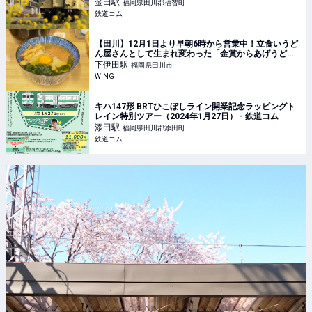
金田
駅
福岡県田川郡福智町
鉄道コム
【田川】12月1日より早朝6時から営業中！立食いうど
ん屋さんとして生まれ変わった「金賞からあげうど
ん」田川店 – WING
下伊田
駅
福岡県田川市
WING
キハ147形 BRTひこぼしライン開業記念ラッピングト
レイン特別ツアー（2024年1月27日） - 鉄道コム
添田
駅
福岡県田川郡添田町
鉄道コム