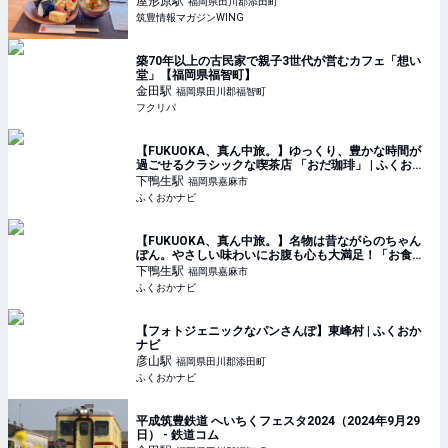
屋形原
駅
福岡県田川郡添田町
筑豊情報マガジンWING
築70年以上の古民家で親子3世代が営むカフェ「想い
堂」【福岡県福智町】
金田
駅
福岡県田川郡福智町
フクリパ
【FUKUOKA、真ん中旅。】ゆっくり、豊かな時間が
過ごせるクラシックな喫茶店 「おだ珈琲」 | ふくおか
ナビ
下鴨生
駅
福岡県嘉麻市
ふくおかナビ
【FUKUOKA、真ん中旅。】名物は昔ながらのちゃん
ぽん。やさしい味わいにお腹も心も大満足！「お食事
処 味よし」 | ふくおかナビ
下鴨生
駅
福岡県嘉麻市
ふくおかナビ
【フォトジェニックなパンさんぽ】東峰村 | ふくおか
ナビ
彦山
駅
福岡県田川郡添田町
ふくおかナビ
平成筑豊鉄道 へいちくフェスタ2024（2024年9月29
日） - 鉄道コム