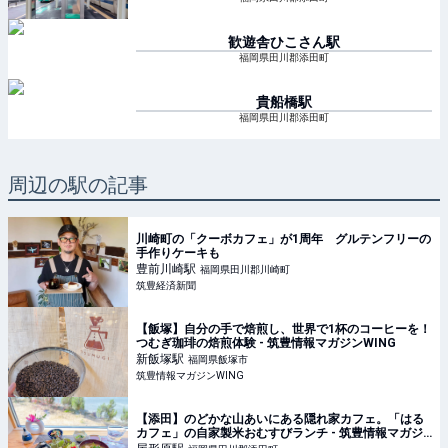
歓遊舎ひこさん
駅
福岡県田川郡添田町
貴船橋
駅
福岡県田川郡添田町
周辺の駅の記事
川崎町の「クーボカフェ」が1周年 グルテンフリーの
手作りケーキも
豊前川崎
駅
福岡県田川郡川崎町
筑豊経済新聞
【飯塚】自分の手で焙煎し、世界で1杯のコーヒーを！
つむぎ珈琲の焙煎体験 - 筑豊情報マガジンWING
新飯塚
駅
福岡県飯塚市
筑豊情報マガジンWING
【添田】のどかな山あいにある隠れ家カフェ。「はる
カフェ」の自家製米おむすびランチ - 筑豊情報マガジ
ンWING