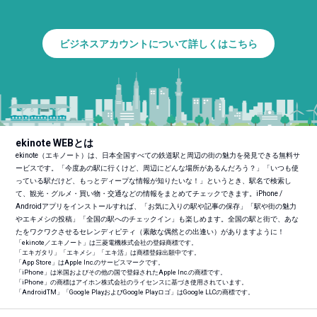
ビジネスアカウントについて詳しくはこちら
ekinote WEBとは
ekinote（エキノート）は、日本全国すべての鉄道駅と周辺の街の魅力を発見できる無料サ
ービスです。「今度あの駅に行くけど、周辺にどんな場所があるんだろう？」「いつも使
っている駅だけど、もっとディープな情報が知りたいな！」というとき、駅名で検索し
て、観光・グルメ・買い物・交通などの情報をまとめてチェックできます。iPhone /
Androidアプリをインストールすれば、「お気に入りの駅や記事の保存」「駅や街の魅力
やエキメシの投稿」「全国の駅へのチェックイン」も楽しめます。全国の駅と街で、あな
たをワクワクさせるセレンディピティ（素敵な偶然との出逢い）がありますように！
「ekinote／エキノート」は三菱電機株式会社の登録商標です。
「エキガタリ」「エキメシ」「エキ活」は商標登録出願中です。
「App Store」はApple Inc.のサービスマークです。
「iPhone」は米国およびその他の国で登録されたApple Inc.の商標です。
「iPhone」の商標はアイホン株式会社のライセンスに基づき使用されています。
「Android
TM
」「Google PlayおよびGoogle Playロゴ」はGoogle LLCの商標です。