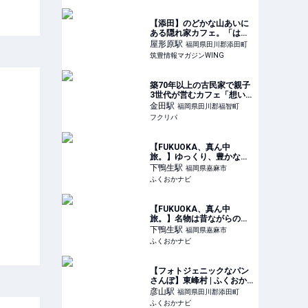
【添田】のどかな山あいに
ある隠れ家カフェ。「はる
カフェ」の自家製米おむす
屋形原
駅
福岡県田川郡添田町
びランチ - 筑豊情報マガジ
筑豊情報マガジンWING
ンWING
築70年以上の古民家で親子
3世代が営むカフェ「想い
堂」【福岡県福智町】
金田
駅
福岡県田川郡福智町
フクリパ
【FUKUOKA、真ん中
旅。】ゆっくり、豊かな時
間が過ごせるクラシックな
下鴨生
駅
福岡県嘉麻市
喫茶店 「おだ珈琲」 | ふく
ふくおかナビ
おかナビ
【FUKUOKA、真ん中
旅。】名物は昔ながらのち
ゃんぽん。やさしい味わい
下鴨生
駅
福岡県嘉麻市
にお腹も心も大満足！「お
ふくおかナビ
食事処 味よし」 | ふくおか
ナビ
【フォトジェニックなパン
さんぽ】東峰村 | ふくおか
ナビ
彦山
駅
福岡県田川郡添田町
ふくおかナビ