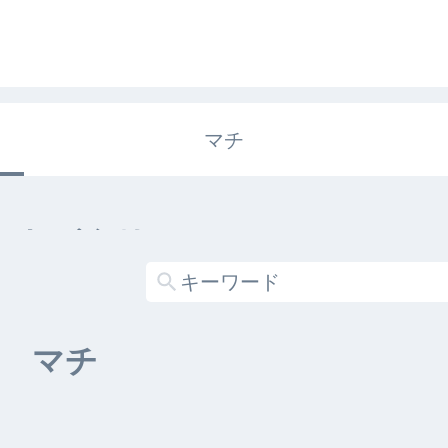
マチ
エキガタリ
する記事がありません
マチ