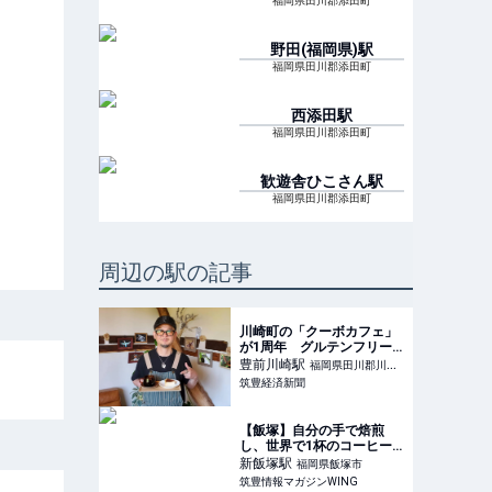
福岡県田川郡添田町
野田(福岡県)
駅
福岡県田川郡添田町
西添田
駅
福岡県田川郡添田町
歓遊舎ひこさん
駅
福岡県田川郡添田町
周辺の駅の記事
川崎町の「クーボカフェ」
が1周年 グルテンフリー
の手作りケーキも
豊前川崎
駅
福岡県田川郡川崎
筑豊経済新聞
町
【飯塚】自分の手で焙煎
し、世界で1杯のコーヒー
を！つむぎ珈琲の焙煎体験
新飯塚
駅
福岡県飯塚市
- 筑豊情報マガジンWING
筑豊情報マガジンWING