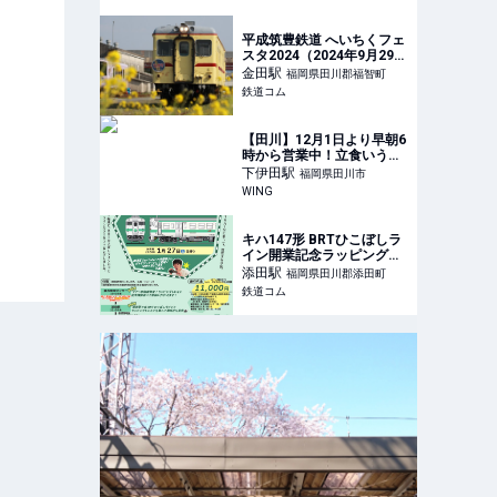
平成筑豊鉄道 へいちくフェ
スタ2024（2024年9月29
日） - 鉄道コム
金田
駅
福岡県田川郡福智町
鉄道コム
【田川】12月1日より早朝6
時から営業中！立食いうど
ん屋さんとして生まれ変わ
下伊田
駅
福岡県田川市
った「金賞からあげうど
WING
ん」田川店 – WING
キハ147形 BRTひこぼしラ
イン開業記念ラッピングト
レイン特別ツアー（2024年
添田
駅
福岡県田川郡添田町
1月27日） - 鉄道コム
鉄道コム