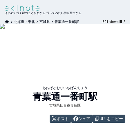
はじめて行く駅のことがわかる 行ってみたい街が見つかる
北海道・東北
宮城県
青葉通一番町駅
801
views
2
あおばどおりいちばんちょう
青葉通一番町
駅
宮城県仙台市青葉区
ポスト
シェア
URLをコピー