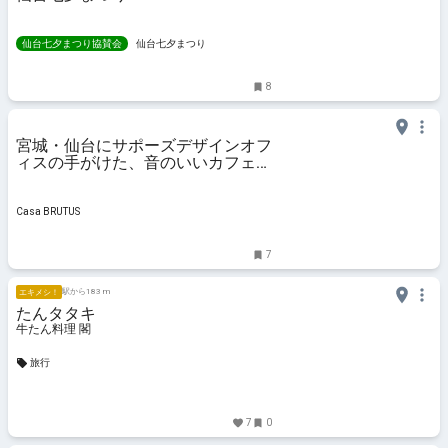
仙台七夕まつり協賛会
仙台七夕まつり
8
宮城・仙台にサポーズデザインオフ
ィスの手がけた、音のいいカフェが
登場。
Casa BRUTUS
7
駅から183 m
エキメシ！
たんタタキ
牛たん料理 閣
旅行
7
0