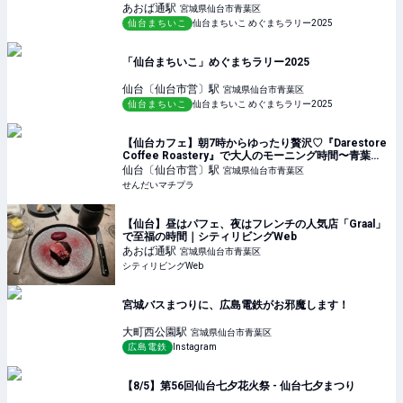
あおば通
駅
宮城県仙台市青葉区
仙台まちいこ
仙台まちいこ めぐまちラリー2025
「仙台まちいこ」めぐまちラリー2025
仙台〔仙台市営〕
駅
宮城県仙台市青葉区
仙台まちいこ
仙台まちいこ めぐまちラリー2025
【仙台カフェ】朝7時からゆったり贅沢♡『Darestore
Coffee Roastery』で大人のモーニング時間〜青葉区
花京院〜 - せんだいマチプラ
仙台〔仙台市営〕
駅
宮城県仙台市青葉区
せんだいマチプラ
【仙台】昼はパフェ、夜はフレンチの人気店「Graal」
で至福の時間｜シティリビングWeb
あおば通
駅
宮城県仙台市青葉区
シティリビングWeb
宮城バスまつりに、広島電鉄がお邪魔します！
大町西公園
駅
宮城県仙台市青葉区
広島電鉄
Instagram
【8/5】第56回仙台七夕花火祭 - 仙台七夕まつり