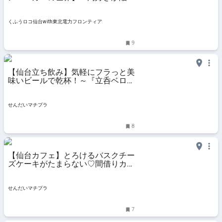
♡」「東京飲食歴20年の渾身」仙
台初！人気メニュー実食 | くふうロ
コ仙台with東北電力フロンティア
くふうロコ仙台with東北電力フロンティア
9
【仙台立ち飲み】気軽にフラっと美
味いビールで乾杯！～『立呑ベロ
ン』青葉区立町～ - せんだいマチプ
ラ
せんだいマチプラ
8
【仙台カフェ】とろけるバスクチー
ズケーキがたまらない♡間借りカフ
ェだった『CHICCI』が路面店とし
てオープン！〜青葉区一番町〜 - せ
んだいマチプラ
せんだいマチプラ
7