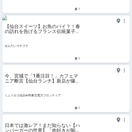
9
【仙台スイーツ】お魚のパイ？！春
の訪れを告げるフランス伝統菓子
『ポワソン・ダブリル』♪〜
kazunori ikeda individuel〜 - せん
だいマチプラ
せんだいマチプラ
9
今、宮城で「1番注目！」カフェマ
ニア断言【仙台ランチ】新店が爆誕
「絶対ここでしか食べられない」
「こだわりが神」 | くふうロコ仙台
with東北電力フロンティア
くふうロコ仙台with東北電力フロンティア
9
日本では激レア！まだ知らない【ハ
ンバーガーの世界】「肉好きが陥落