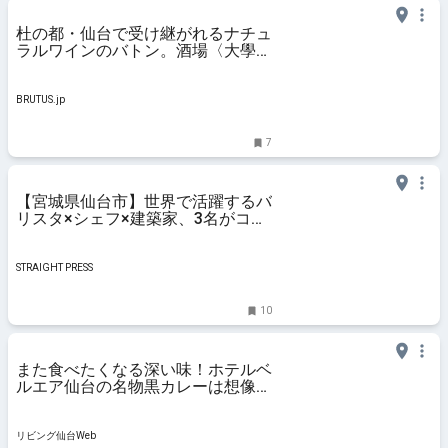
杜の都・仙台で受け継がれるナチュ
ラルワインのバトン。酒場〈大學〉
と〈Love Song〉を訪ねて | ブルー
タス| BRUTUS.jp
BRUTUS.jp
7
【宮城県仙台市】世界で活躍するバ
リスタ×シェフ×建築家、3名がコラ
ボ。大人のためのカフェ「THE
HOUSE」OPEN
STRAIGHT PRESS
10
また食べたくなる深い味！ホテルベ
ルエア仙台の名物黒カレーは想像ど
おり絶品でした
リビング仙台Web