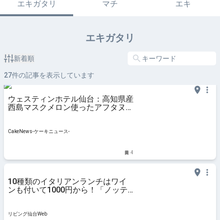
エキガタリ
マチ
エキ
エキガタリ
新着順
27
件の記事を表示しています
ウェスティンホテル仙台：高知県産
西島マスクメロン使ったアフタヌー
ンティー、5月16日より販売開始
CakeNews-ケーキニュース-
4
10種類のイタリアンランチはワイ
ンも付いて1000円から！「ノッテ
ィーヴァゴ」青葉区
リビング仙台Web