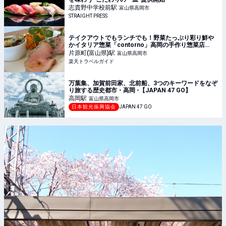
志貴野中学校前
駅
富山県高岡市
STRAIGHT PRESS
テイクアウトでもランチでも！野菜たっぷり彩り鮮や
かイタリア惣菜「contorno」高岡の手作り惣菜店
【楽天トラベル】
片原町(富山県)
駅
富山県高岡市
楽天トラベルガイド
万葉集、加賀前田家、北前船、3つのキーワードをなぞ
り旅する歴史都市・高岡 -【JAPAN 47 GO】
高岡
駅
富山県高岡市
日本観光振興協会
JAPAN 47 GO