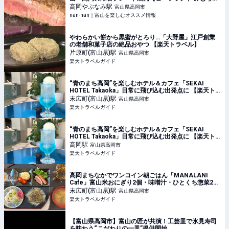
｜グルメ｜nan-nan｜富山を楽しむオススメ情報
高岡やぶなみ
駅
富山県高岡市
nan-nan｜富山を楽しむオススメ情報
やわらかい餅から黒蜜がとろり…「大野屋」江戸創業
の老舗和菓子店の絶品おやつ 【楽天トラベル】
片原町(富山県)
駅
富山県高岡市
楽天トラベルガイド
“青のまち高岡”を楽しむホテル＆カフェ「SEKAI
HOTEL Takaoka」日常に飛び込む出発点に 【楽天ト
ラベル】
末広町(富山県)
駅
富山県高岡市
楽天トラベルガイド
“青のまち高岡”を楽しむホテル＆カフェ「SEKAI
HOTEL Takaoka」日常に飛び込む出発点に 【楽天ト
ラベル】
高岡
駅
富山県高岡市
楽天トラベルガイド
高岡まちなかでワンコイン朝ごはん「MANALANI
Cafe」富山米おにぎり2個・味噌汁・ひとくち惣菜2品
が500円 【楽天トラベル】
末広町(富山県)
駅
富山県高岡市
楽天トラベルガイド
【富山県高岡市】富山の匠が共演！工芸皿で氷見寿司
を味わう“こだわりの一皿”提供開始