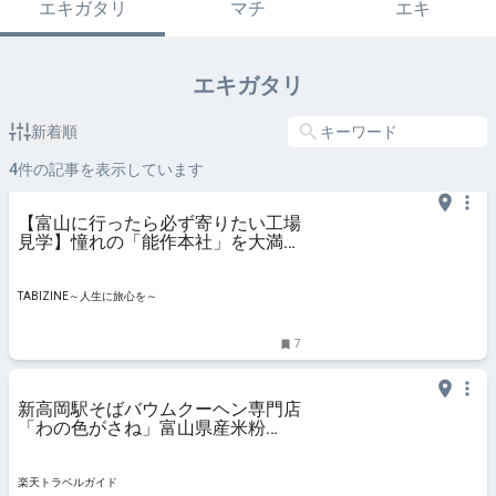
エキガタリ
マチ
エキ
エキガタリ
新着順
4
件の記事を表示しています
【富山に行ったら必ず寄りたい工場
見学】憧れの「能作本社」を大満
喫！ここで
TABIZINE～人生に旅心を～
7
新高岡駅そばバウムクーヘン専門店
「わの色がさね」富山県産米粉
100％、甘麹、海洋深層水塩を使用
【楽天トラベル】
楽天トラベルガイド