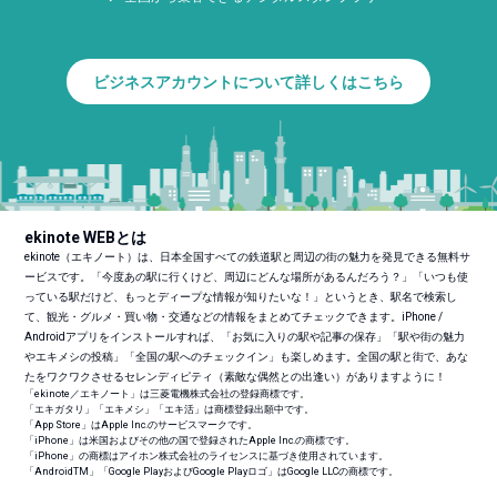
ビジネスアカウントについて詳しくはこちら
ekinote WEBとは
ekinote（エキノート）は、日本全国すべての鉄道駅と周辺の街の魅力を発見できる無料サ
ービスです。「今度あの駅に行くけど、周辺にどんな場所があるんだろう？」「いつも使
っている駅だけど、もっとディープな情報が知りたいな！」というとき、駅名で検索し
て、観光・グルメ・買い物・交通などの情報をまとめてチェックできます。iPhone /
Androidアプリをインストールすれば、「お気に入りの駅や記事の保存」「駅や街の魅力
やエキメシの投稿」「全国の駅へのチェックイン」も楽しめます。全国の駅と街で、あな
たをワクワクさせるセレンディピティ（素敵な偶然との出逢い）がありますように！
「ekinote／エキノート」は三菱電機株式会社の登録商標です。
「エキガタリ」「エキメシ」「エキ活」は商標登録出願中です。
「App Store」はApple Inc.のサービスマークです。
「iPhone」は米国およびその他の国で登録されたApple Inc.の商標です。
「iPhone」の商標はアイホン株式会社のライセンスに基づき使用されています。
「Android
TM
」「Google PlayおよびGoogle Playロゴ」はGoogle LLCの商標です。