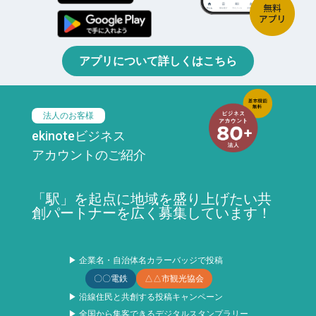
アプリについて詳しくはこちら
法人のお客様
ekinoteビジネス
アカウントのご紹介
「駅」を起点に地域を盛り上げたい共
創パートナーを広く募集しています！
▶ 企業名・自治体名カラーバッジで投稿
〇〇電鉄
△△市観光協会
▶ 沿線住民と共創する投稿キャンペーン
▶ 全国から集客できるデジタルスタンプラリー