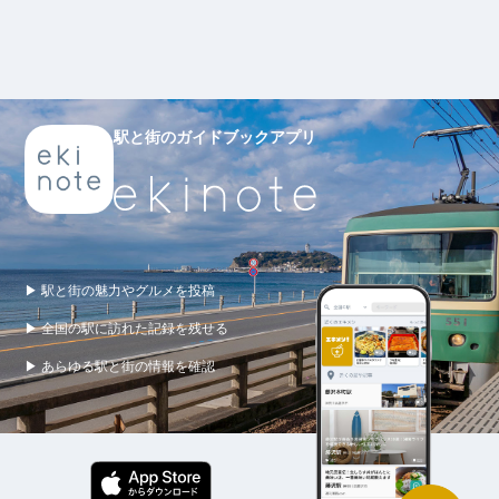
駅と街のガイドブックアプリ
▶ 駅と街の魅力やグルメを投稿
▶ 全国の駅に訪れた記録を残せる
▶ あらゆる駅と街の情報を確認