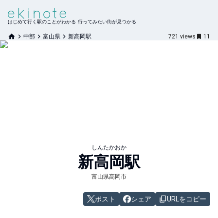
はじめて行く駅のことがわかる 行ってみたい街が見つかる
中部
富山県
新高岡駅
721
views
11
しんたかおか
新高岡
駅
富山県高岡市
ポスト
シェア
URLをコピー