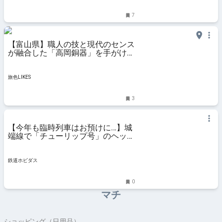
7
【富山県】職人の技と現代のセンス
が融合した「高岡銅器」を手がける
能作の工場見学へ｜旅色LIKES
旅色LIKES
3
【今年も臨時列車はお預けに…】城
端線で「チューリップ号」のヘッド
マークを掲出 | 鉄道ホビダス
鉄道ホビダス
0
マチ
ショッピング（日用品）