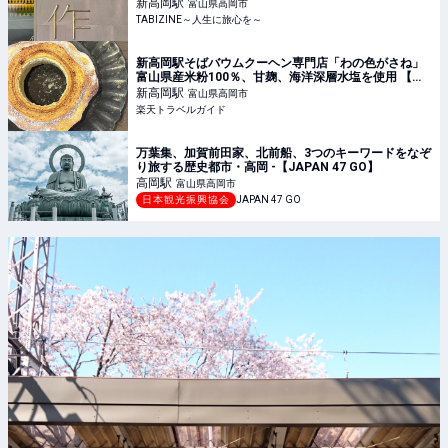
新高岡
駅
富山県高岡市
TABIZINE～人生に旅心を～
新高岡駅そばバウムクーヘン専門店「わの色がさね」
富山県産米粉100％、甘麹、海洋深層水塩を使用 【楽
天トラベル】
新高岡
駅
富山県高岡市
楽天トラベルガイド
万葉集、加賀前田家、北前船、3つのキーワードをなぞ
り旅する歴史都市・高岡 -【JAPAN 47 GO】
高岡
駅
富山県高岡市
日本観光振興協会
JAPAN 47 GO