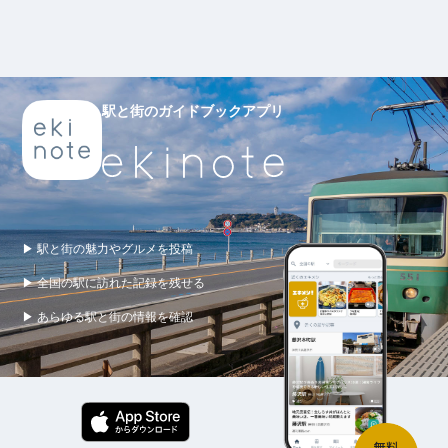
駅と街のガイドブックアプリ
▶ 駅と街の魅力やグルメを投稿
▶ 全国の駅に訪れた記録を残せる
▶ あらゆる駅と街の情報を確認