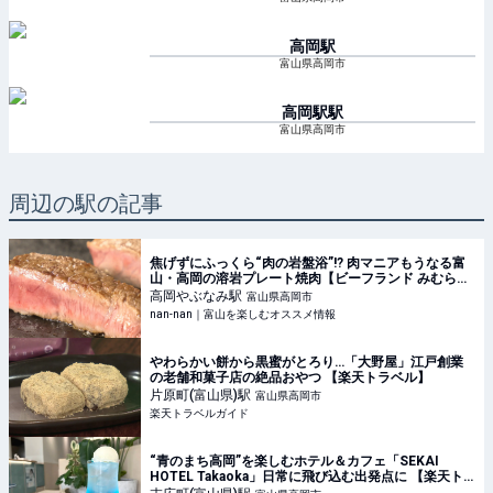
高岡
駅
富山県高岡市
高岡駅
駅
富山県高岡市
周辺の駅の記事
焦げずにふっくら“肉の岩盤浴”!? 肉マニアもうなる富
山・高岡の溶岩プレート焼肉【ビーフランド みむら】
｜グルメ｜nan-nan｜富山を楽しむオススメ情報
高岡やぶなみ
駅
富山県高岡市
nan-nan｜富山を楽しむオススメ情報
やわらかい餅から黒蜜がとろり…「大野屋」江戸創業
の老舗和菓子店の絶品おやつ 【楽天トラベル】
片原町(富山県)
駅
富山県高岡市
楽天トラベルガイド
“青のまち高岡”を楽しむホテル＆カフェ「SEKAI
HOTEL Takaoka」日常に飛び込む出発点に 【楽天ト
ラベル】