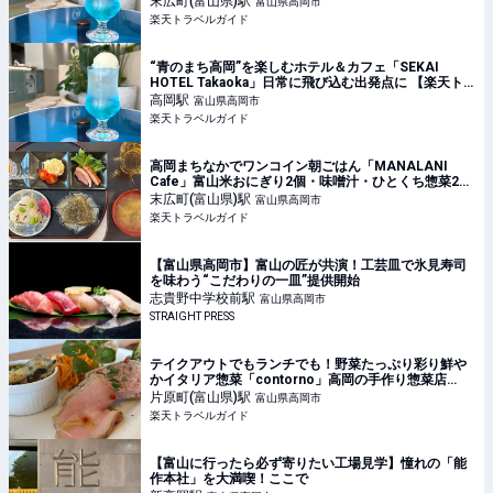
末広町(富山県)
駅
富山県高岡市
楽天トラベルガイド
“青のまち高岡”を楽しむホテル＆カフェ「SEKAI
HOTEL Takaoka」日常に飛び込む出発点に 【楽天ト
ラベル】
高岡
駅
富山県高岡市
楽天トラベルガイド
高岡まちなかでワンコイン朝ごはん「MANALANI
Cafe」富山米おにぎり2個・味噌汁・ひとくち惣菜2品
が500円 【楽天トラベル】
末広町(富山県)
駅
富山県高岡市
楽天トラベルガイド
【富山県高岡市】富山の匠が共演！工芸皿で氷見寿司
を味わう“こだわりの一皿”提供開始
志貴野中学校前
駅
富山県高岡市
STRAIGHT PRESS
テイクアウトでもランチでも！野菜たっぷり彩り鮮や
かイタリア惣菜「contorno」高岡の手作り惣菜店
【楽天トラベル】
片原町(富山県)
駅
富山県高岡市
楽天トラベルガイド
【富山に行ったら必ず寄りたい工場見学】憧れの「能
作本社」を大満喫！ここで