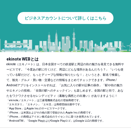
ビジネスアカウントについて詳しくはこちら
ekinote WEBとは
ekinote（エキノート）は、日本全国すべての鉄道駅と周辺の街の魅力を発見できる無料サ
ービスです。「今度あの駅に行くけど、周辺にどんな場所があるんだろう？」「いつも使
っている駅だけど、もっとディープな情報が知りたいな！」というとき、駅名で検索し
て、観光・グルメ・買い物・交通などの情報をまとめてチェックできます。iPhone /
Androidアプリをインストールすれば、「お気に入りの駅や記事の保存」「駅や街の魅力
やエキメシの投稿」「全国の駅へのチェックイン」も楽しめます。全国の駅と街で、あな
たをワクワクさせるセレンディピティ（素敵な偶然との出逢い）がありますように！
「ekinote／エキノート」は三菱電機株式会社の登録商標です。
「エキガタリ」「エキメシ」「エキ活」は商標登録出願中です。
「App Store」はApple Inc.のサービスマークです。
「iPhone」は米国およびその他の国で登録されたApple Inc.の商標です。
「iPhone」の商標はアイホン株式会社のライセンスに基づき使用されています。
「Android
TM
」「Google PlayおよびGoogle Playロゴ」はGoogle LLCの商標です。