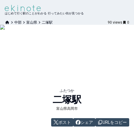
はじめて行く駅のことがわかる 行ってみたい街が見つかる
中部
富山県
二塚駅
90
views
0
ふたつか
二塚
駅
富山県高岡市
ポスト
シェア
URLをコピー