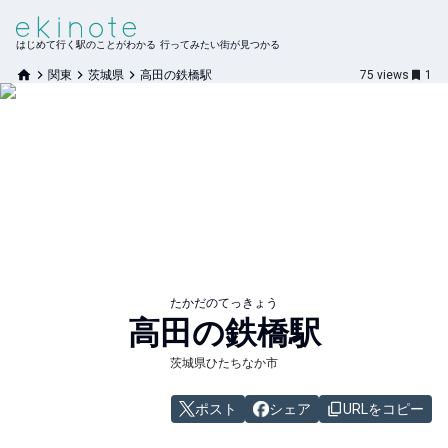
はじめて行く駅のことがわかる 行ってみたい街が見つかる
関東
茨城県
高田の鉄橋駅
75
views
1
たかだのてっきょう
高田の鉄橋
駅
茨城県ひたちなか市
ポスト
シェア
URLをコピー