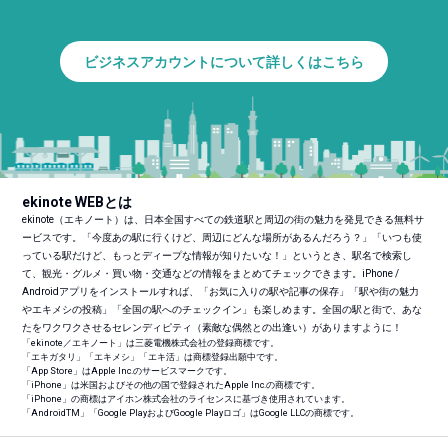
ビジネスアカウントについて詳しくはこちら
ekinote WEBとは
ekinote（エキノート）は、日本全国すべての鉄道駅と周辺の街の魅力を発見できる無料サ
ービスです。「今度あの駅に行くけど、周辺にどんな場所があるんだろう？」「いつも使
っている駅だけど、もっとディープな情報が知りたいな！」というとき、駅名で検索し
て、観光・グルメ・買い物・交通などの情報をまとめてチェックできます。iPhone /
Androidアプリをインストールすれば、「お気に入りの駅や記事の保存」「駅や街の魅力
やエキメシの投稿」「全国の駅へのチェックイン」も楽しめます。全国の駅と街で、あな
たをワクワクさせるセレンディピティ（素敵な偶然との出逢い）がありますように！
「ekinote／エキノート」は三菱電機株式会社の登録商標です。
「エキガタリ」「エキメシ」「エキ活」は商標登録出願中です。
「App Store」はApple Inc.のサービスマークです。
「iPhone」は米国およびその他の国で登録されたApple Inc.の商標です。
「iPhone」の商標はアイホン株式会社のライセンスに基づき使用されています。
「Android
TM
」「Google PlayおよびGoogle Playロゴ」はGoogle LLCの商標です。