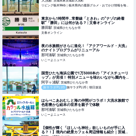
大洗
駅
茨城県東茨城郡大洗町
リビング栃木Web｜栃木県内の最新グルメ・おでかけ情報を毎日配信！
東京から1時間半…常磐線「ときわ」の“ナゾの終着
駅”「勝田」には何がある？ | 文春オンライン
勝田
駅
茨城県ひたちなか市
文春オンライン
夜の水族館がさらに進化！「アクアワールド・大洗」
のナイトプログラムがリニューアル
那珂湊
駅
茨城県ひたちなか市
いこーよニュース
国営ひたち海浜公園で1万5000本の「アイスチューリ
ップ」が見頃！ 特別メニューを味わいながら園内を散
策しよう / 茨城県ひたちなか市
阿字ヶ浦
駅
茨城県ひたちなか市
旅サラダPLUS
旅サラダPLUS｜朝日放送
はらぺこあおむしと海の仲間がコラボ！大洗水族館で
色彩豊かな絵本の世界を親子で体験
那珂湊
駅
茨城県ひたちなか市
いこーよニュース
【個性が輝く「ほしいも神社」欲しいものが手に入
る？！】境内の絶景カフェ＆周辺情報も紹介｜茨城・