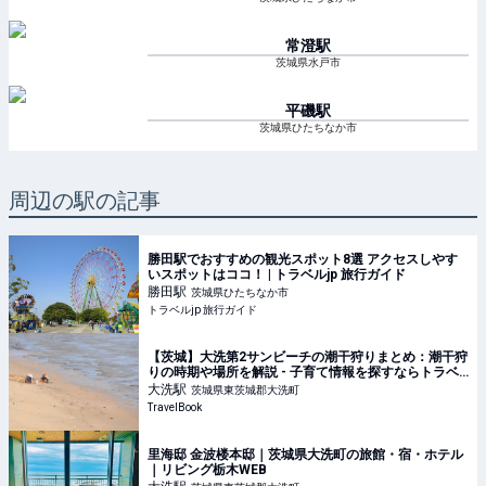
常澄
駅
茨城県水戸市
平磯
駅
茨城県ひたちなか市
周辺の駅の記事
勝田駅でおすすめの観光スポット8選 アクセスしやす
いスポットはココ！ | トラベルjp 旅行ガイド
勝田
駅
茨城県ひたちなか市
トラベルjp 旅行ガイド
【茨城】大洗第2サンビーチの潮干狩りまとめ：潮干狩
りの時期や場所を解説 - 子育て情報を探すならトラベ
ルブックファミリー
大洗
駅
茨城県東茨城郡大洗町
TravelBook
里海邸 金波楼本邸｜茨城県大洗町の旅館・宿・ホテル
｜リビング栃木WEB