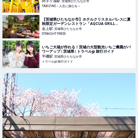
阿字ヶ浦 | TABIZINE～人生に旅心を～
阿字ヶ浦
駅
茨城県ひたちなか市
TABIZINE～人生に旅心を～
【茨城県ひたちなか市】ホテルクリスタルパレスに夏
秋限定ガーデンレストラン「AQCUA GRILL
GARDEN」OPEN！コースやBBQを音楽と共に
金上
駅
茨城県ひたちなか市
STRAIGHT PRESS
いちご大福が作れる！茨城の大型観光いちご農園がパ
ワーアップ | 茨城県 | トラベルjp 旅行ガイド
平磯
駅
茨城県ひたちなか市
トラベルjp 旅行ガイド