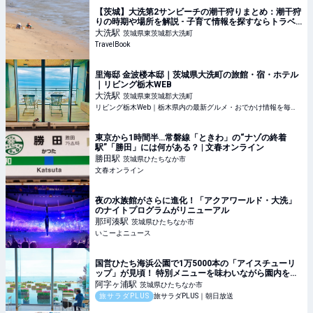
【茨城】大洗第2サンビーチの潮干狩りまとめ：潮干狩
りの時期や場所を解説 - 子育て情報を探すならトラベ
ルブックファミリー
大洗
駅
茨城県東茨城郡大洗町
TravelBook
里海邸 金波楼本邸｜茨城県大洗町の旅館・宿・ホテル
｜リビング栃木WEB
大洗
駅
茨城県東茨城郡大洗町
リビング栃木Web｜栃木県内の最新グルメ・おでかけ情報を毎日配信！
東京から1時間半…常磐線「ときわ」の“ナゾの終着
駅”「勝田」には何がある？ | 文春オンライン
勝田
駅
茨城県ひたちなか市
文春オンライン
夜の水族館がさらに進化！「アクアワールド・大洗」
のナイトプログラムがリニューアル
那珂湊
駅
茨城県ひたちなか市
いこーよニュース
国営ひたち海浜公園で1万5000本の「アイスチューリ
ップ」が見頃！ 特別メニューを味わいながら園内を散
策しよう / 茨城県ひたちなか市
阿字ヶ浦
駅
茨城県ひたちなか市
旅サラダPLUS
旅サラダPLUS｜朝日放送