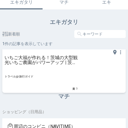
エキガタリ
マチ
エキ
エキガタリ
新着順
1
件の記事を表示しています
いちご大福が作れる！茨城の大型観
光いちご農園がパワーアップ | 茨城
県 | トラベルjp 旅行ガイド
トラベルjp 旅行ガイド
9
マチ
ショッピング（日用品）
周辺のコンビニ（NAVITIME）