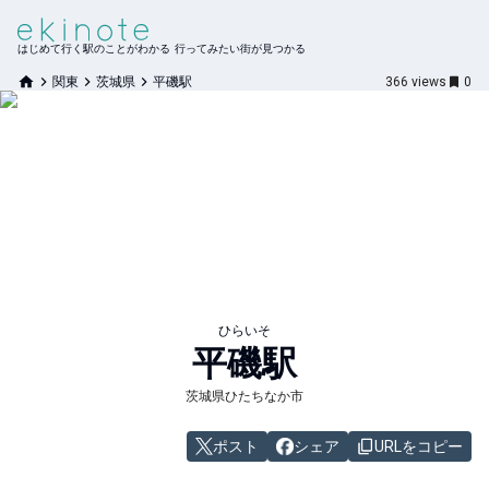
はじめて行く駅のことがわかる 行ってみたい街が見つかる
関東
茨城県
平磯駅
366
views
0
ひらいそ
平磯
駅
茨城県ひたちなか市
ポスト
シェア
URLをコピー