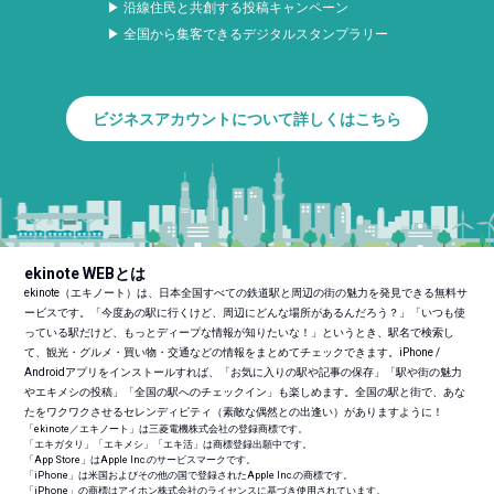
▶ 沿線住民と共創する投稿キャンペーン
▶ 全国から集客できるデジタルスタンプラリー
ビジネスアカウントについて詳しくはこちら
ekinote WEBとは
ekinote（エキノート）は、日本全国すべての鉄道駅と周辺の街の魅力を発見できる無料サ
ービスです。「今度あの駅に行くけど、周辺にどんな場所があるんだろう？」「いつも使
っている駅だけど、もっとディープな情報が知りたいな！」というとき、駅名で検索し
て、観光・グルメ・買い物・交通などの情報をまとめてチェックできます。iPhone /
Androidアプリをインストールすれば、「お気に入りの駅や記事の保存」「駅や街の魅力
やエキメシの投稿」「全国の駅へのチェックイン」も楽しめます。全国の駅と街で、あな
たをワクワクさせるセレンディピティ（素敵な偶然との出逢い）がありますように！
「ekinote／エキノート」は三菱電機株式会社の登録商標です。
「エキガタリ」「エキメシ」「エキ活」は商標登録出願中です。
「App Store」はApple Inc.のサービスマークです。
「iPhone」は米国およびその他の国で登録されたApple Inc.の商標です。
「iPhone」の商標はアイホン株式会社のライセンスに基づき使用されています。