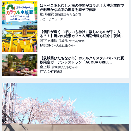
はらぺこあおむしと海の仲間がコラボ！大洗水族館で
色彩豊かな絵本の世界を親子で体験
那珂湊
駅
茨城県ひたちなか市
いこーよニュース
【個性が輝く「ほしいも神社」欲しいものが手に入
る？！】境内の絶景カフェ＆周辺情報も紹介｜茨城・
阿字ヶ浦 | TABIZINE～人生に旅心を～
阿字ヶ浦
駅
茨城県ひたちなか市
TABIZINE～人生に旅心を～
【茨城県ひたちなか市】ホテルクリスタルパレスに夏
秋限定ガーデンレストラン「AQCUA GRILL
GARDEN」OPEN！コースやBBQを音楽と共に
金上
駅
茨城県ひたちなか市
STRAIGHT PRESS