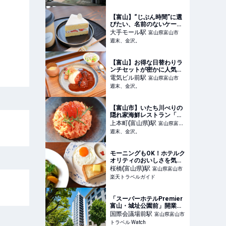
【富山】“じぶん時間”に選
びたい、名前のないケーキ
店「ケーキ処 mudai」シン
大手モール
駅
富山県富山市
プルスイーツが人気！
週末、金沢。
【NEW OPEN】 - 週末、金
沢。
【富山】お得な日替わりラ
ンチセットが密かに人気！
平日のみ営業する喫茶レス
電気ビル前
駅
富山県富山市
トラン「サウスウィング」
週末、金沢。
【富山電気ビルディング】
- 週末、金沢。
【富山市】いたち川べりの
隠れ家海鮮レストラン「蘇
TETSU-sushibal」ランチ
上本町(富山県)
駅
富山県富山
の名物海鮮丼がビジュアル
週末、金沢。
市
抜群&美味！! 【記念日やデ
ートにおすすめ】 - 週末、
金沢。
モーニングもOK！ホテルク
オリティのおいしさを気軽
に「カフェ・ラルゴ」富山
桜橋(富山県)
駅
富山県富山市
まちなかのホテル内カフェ
楽天トラベルガイド
【楽天トラベル】
「スーパーホテルPremier
富山・城址公園前」開業。
富山城目の前、朝食に地元
国際会議場前
駅
富山県富山市
グルメ
トラベル Watch