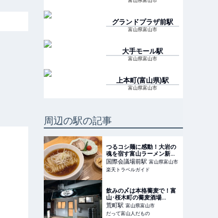
富山県富山市
グランドプラザ前
駅
富山県富山市
大手モール
駅
富山県富山市
上本町(富山県)
駅
富山県富山市
周辺の駅の記事
つるコシ麺に感動！大岩の
魂を宿す富山ラーメン新店
「自家製麺ふきの葉」 【楽
国際会議場前
駅
富山県富山市
天トラベル】
楽天トラベルガイド
飲みの〆は本格蕎麦で！富
山･桜木町の蕎麦酒場
『SOBAR TOYAMA』 | だ
荒町
駅
富山県富山市
って富山人だもの
だって富山人だもの