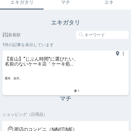
エキガタリ
マチ
エキ
エキガタリ
新着順
1
件の記事を表示しています
【富山】“じぶん時間”に選びたい、
名前のないケーキ店「ケーキ処
mudai」シンプルスイーツが人気！
【NEW OPEN】 - 週末、金沢。
週末、金沢。
4
マチ
ショッピング（日用品）
周辺のコンビニ（NAVITIME）