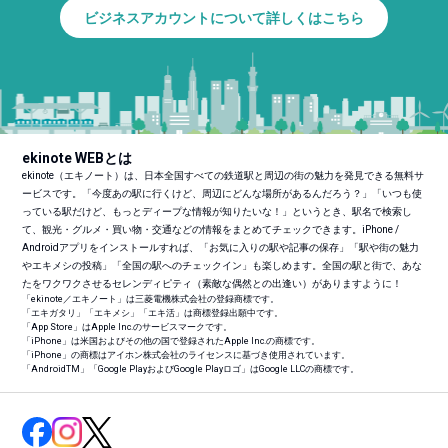
ビジネスアカウントについて詳しくはこちら
ekinote WEBとは
ekinote（エキノート）は、日本全国すべての鉄道駅と周辺の街の魅力を発見できる無料サ
ービスです。「今度あの駅に行くけど、周辺にどんな場所があるんだろう？」「いつも使
っている駅だけど、もっとディープな情報が知りたいな！」というとき、駅名で検索し
て、観光・グルメ・買い物・交通などの情報をまとめてチェックできます。iPhone /
Androidアプリをインストールすれば、「お気に入りの駅や記事の保存」「駅や街の魅力
やエキメシの投稿」「全国の駅へのチェックイン」も楽しめます。全国の駅と街で、あな
たをワクワクさせるセレンディピティ（素敵な偶然との出逢い）がありますように！
「ekinote／エキノート」は三菱電機株式会社の登録商標です。
「エキガタリ」「エキメシ」「エキ活」は商標登録出願中です。
「App Store」はApple Inc.のサービスマークです。
「iPhone」は米国およびその他の国で登録されたApple Inc.の商標です。
「iPhone」の商標はアイホン株式会社のライセンスに基づき使用されています。
「Android
TM
」「Google PlayおよびGoogle Playロゴ」はGoogle LLCの商標です。