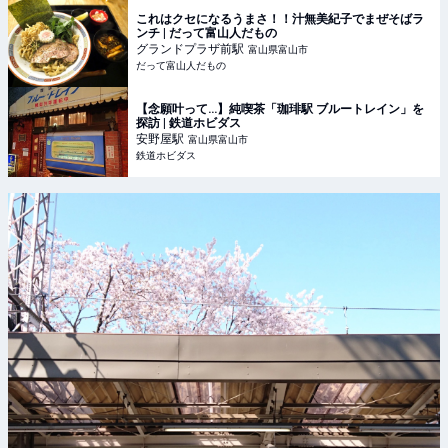
これはクセになるうまさ！！汁無美紀子でまぜそばラ
ンチ | だって富山人だもの
グランドプラザ前
駅
富山県富山市
だって富山人だもの
【念願叶って…】純喫茶「珈琲駅 ブルートレイン」を
探訪 | 鉄道ホビダス
安野屋
駅
富山県富山市
鉄道ホビダス