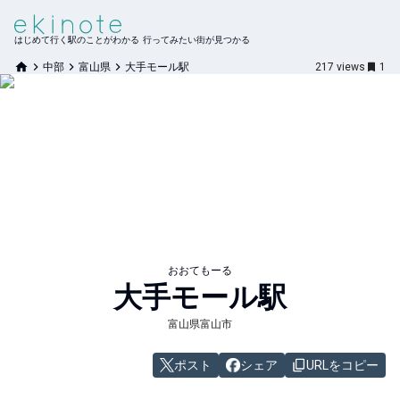
はじめて行く駅のことがわかる 行ってみたい街が見つかる
中部
富山県
大手モール駅
217
views
1
おおてもーる
大手モール
駅
富山県富山市
ポスト
シェア
URLをコピー