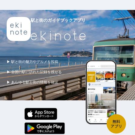
駅と街のガイドブックアプリ
▶ 駅と街の魅力やグルメを投稿
▶ 全国の駅に訪れた記録を残せる
▶ あらゆる駅と街の情報を確認