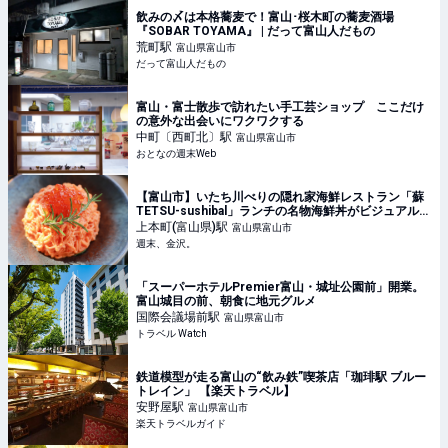
飲みの〆は本格蕎麦で！富山･桜木町の蕎麦酒場
『SOBAR TOYAMA』 | だって富山人だもの
荒町
駅
富山県富山市
だって富山人だもの
富山・富士散歩で訪れたい手工芸ショップ ここだけ
の意外な出会いにワクワクする
中町〔西町北〕
駅
富山県富山市
おとなの週末Web
【富山市】いたち川べりの隠れ家海鮮レストラン「蘇
TETSU-sushibal」ランチの名物海鮮丼がビジュアル抜
群&美味！! 【記念日やデートにおすすめ】 - 週末、金
上本町(富山県)
駅
富山県富山市
沢。
週末、金沢。
「スーパーホテルPremier富山・城址公園前」開業。
富山城目の前、朝食に地元グルメ
国際会議場前
駅
富山県富山市
トラベル Watch
鉄道模型が走る富山の“飲み鉄”喫茶店「珈琲駅 ブルー
トレイン」 【楽天トラベル】
安野屋
駅
富山県富山市
楽天トラベルガイド