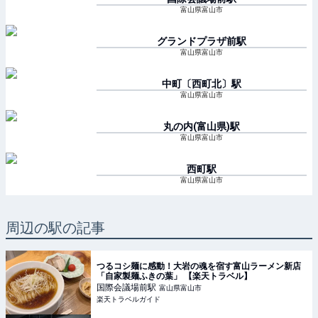
富山県富山市
グランドプラザ前
駅
富山県富山市
中町〔西町北〕
駅
富山県富山市
丸の内(富山県)
駅
富山県富山市
西町
駅
富山県富山市
周辺の駅の記事
つるコシ麺に感動！大岩の魂を宿す富山ラーメン新店
「自家製麺ふきの葉」 【楽天トラベル】
国際会議場前
駅
富山県富山市
楽天トラベルガイド