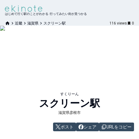
はじめて行く駅のことがわかる 行ってみたい街が見つかる
近畿
滋賀県
スクリーン駅
116
views
0
すくりーん
スクリーン
駅
滋賀県彦根市
ポスト
シェア
URLをコピー