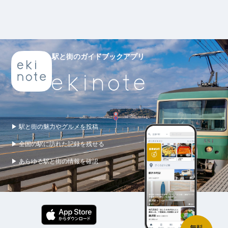
駅と街のガイドブックアプリ
▶ 駅と街の魅力やグルメを投稿
▶ 全国の駅に訪れた記録を残せる
▶ あらゆる駅と街の情報を確認