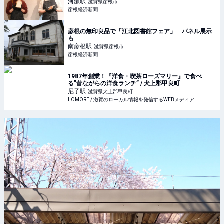
河瀬
駅
滋賀県彦根市
彦根経済新聞
彦根の無印良品で「江北図書館フェア」 パネル展示
も
南彦根
駅
滋賀県彦根市
彦根経済新聞
1987年創業！『洋食・喫茶ローズマリー』で食べ
る”昔ながらの洋食ランチ” / 犬上郡甲良町
尼子
駅
滋賀県犬上郡甲良町
LOMORE / 滋賀のローカル情報を発信するWEBメディア