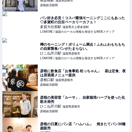
南彦根
駅
滋賀県彦根市
彦根経済新聞
パン好き必見！コスパ最強モーニングここにもあった
♡多賀町の注目ベーカリーカフェ！
多賀大社前
駅
滋賀県犬上郡多賀町
LOMORE / 滋賀のローカル情報を発信するWEBメディア
噂のモーニング！ボリューム満点！ふわふわもちもち
の自家製食パンがたまらない。
ひこね芹川
駅
滋賀県彦根市
LOMORE / 滋賀のローカル情報を発信するWEBメディア
彦根に飲食店「お食事処 松っちゃん」 昼は定食、夜
は居酒屋メニュー提供
彦根口
駅
滋賀県彦根市
彦根経済新聞
彦根の美容室「ルーサ」、自家栽培ハーブを使った化
粧水発売
ひこね芹川
駅
滋賀県彦根市
彦根経済新聞
彦根の日夏にパン店「ハムハム」 焼きたてパン30種
超販売