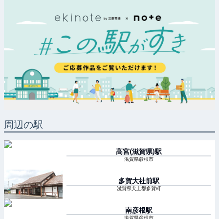
周辺の駅
高宮(滋賀県)
駅
滋賀県彦根市
多賀大社前
駅
滋賀県犬上郡多賀町
南彦根
駅
滋賀県彦根市