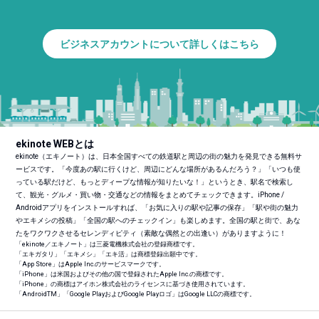
ビジネスアカウントについて詳しくはこちら
ekinote WEBとは
ekinote（エキノート）は、日本全国すべての鉄道駅と周辺の街の魅力を発見できる無料サ
ービスです。「今度あの駅に行くけど、周辺にどんな場所があるんだろう？」「いつも使
っている駅だけど、もっとディープな情報が知りたいな！」というとき、駅名で検索し
て、観光・グルメ・買い物・交通などの情報をまとめてチェックできます。iPhone /
Androidアプリをインストールすれば、「お気に入りの駅や記事の保存」「駅や街の魅力
やエキメシの投稿」「全国の駅へのチェックイン」も楽しめます。全国の駅と街で、あな
たをワクワクさせるセレンディピティ（素敵な偶然との出逢い）がありますように！
「ekinote／エキノート」は三菱電機株式会社の登録商標です。
「エキガタリ」「エキメシ」「エキ活」は商標登録出願中です。
「App Store」はApple Inc.のサービスマークです。
「iPhone」は米国およびその他の国で登録されたApple Inc.の商標です。
「iPhone」の商標はアイホン株式会社のライセンスに基づき使用されています。
「Android
TM
」「Google PlayおよびGoogle Playロゴ」はGoogle LLCの商標です。