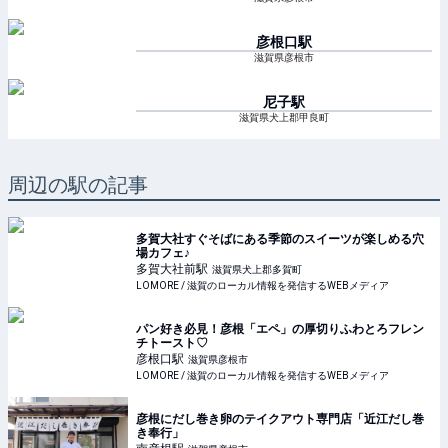
彦根口
駅
滋賀県彦根市
尼子
駅
滋賀県犬上郡甲良町
周辺の駅の記事
多賀大社すぐそばにある季節のスイーツが楽しめる穴
場カフェ♪
多賀大社前
駅
滋賀県犬上郡多賀町
LOMORE / 滋賀のローカル情報を発信するWEBメディア
パン好き必見！彦根「エペ」の厚切りふわとろフレン
チトースト♡
彦根口
駅
滋賀県彦根市
LOMORE / 滋賀のローカル情報を発信するWEBメディア
彦根にだし巻き卵のテイクアウト専門店「近江だし巻
き奉行」