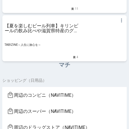
11
【夏を楽しむビール列車】キリンビ
ールの飲み比べや滋賀県特産のグル
メも楽しめる「近江ビア電」が運
行！ | TABIZINE～人生に旅心を～
TABIZINE～人生に旅心を～
4
マチ
ショッピング（日用品）
周辺のコンビニ（NAVITIME）
周辺のスーパー（NAVITIME）
周辺のドラッグストア（NAVITIME）