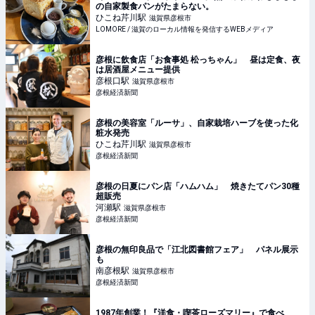
の自家製食パンがたまらない。
ひこね芹川
駅
滋賀県彦根市
LOMORE / 滋賀のローカル情報を発信するWEBメディア
彦根に飲食店「お食事処 松っちゃん」 昼は定食、夜
は居酒屋メニュー提供
彦根口
駅
滋賀県彦根市
彦根経済新聞
彦根の美容室「ルーサ」、自家栽培ハーブを使った化
粧水発売
ひこね芹川
駅
滋賀県彦根市
彦根経済新聞
彦根の日夏にパン店「ハムハム」 焼きたてパン30種
超販売
河瀬
駅
滋賀県彦根市
彦根経済新聞
彦根の無印良品で「江北図書館フェア」 パネル展示
も
南彦根
駅
滋賀県彦根市
彦根経済新聞
1987年創業！『洋食・喫茶ローズマリー』で食べ