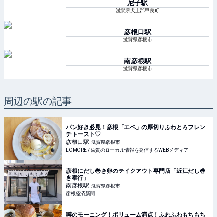
尼子
駅
滋賀県犬上郡甲良町
彦根口
駅
滋賀県彦根市
南彦根
駅
滋賀県彦根市
周辺の駅の記事
パン好き必見！彦根「エペ」の厚切りふわとろフレン
チトースト♡
彦根口
駅
滋賀県彦根市
LOMORE / 滋賀のローカル情報を発信するWEBメディア
彦根にだし巻き卵のテイクアウト専門店「近江だし巻
き奉行」
南彦根
駅
滋賀県彦根市
彦根経済新聞
噂のモーニング！ボリューム満点！ふわふわもちもち