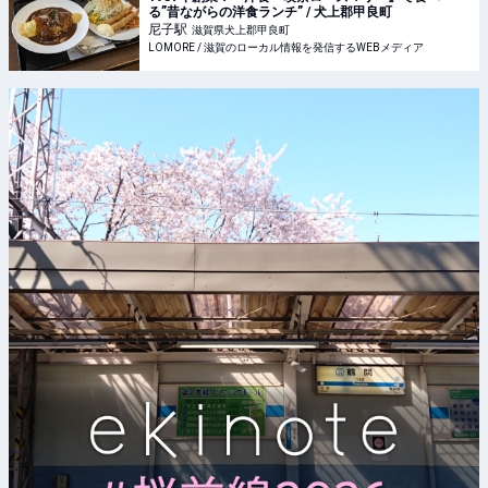
る”昔ながらの洋食ランチ” / 犬上郡甲良町
尼子
駅
滋賀県犬上郡甲良町
LOMORE / 滋賀のローカル情報を発信するWEBメディア