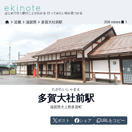
はじめて行く駅のことがわかる 行ってみたい街が見つかる
近畿
滋賀県
多賀大社前駅
358
views
1
たがたいしゃまえ
多賀大社前
駅
滋賀県犬上郡多賀町
ポスト
シェア
URLをコピー