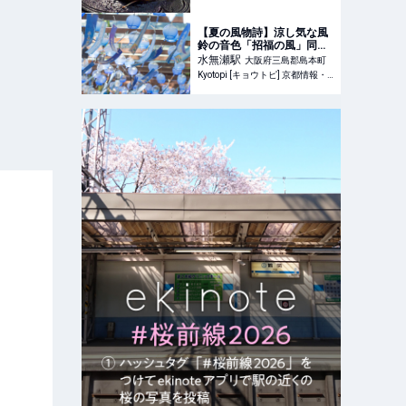
【夏の風物詩】涼し気な風
鈴の音色「招福の風」同じ
柄がないお守りも「水無瀬
水無瀬
駅
大阪府三島郡島本町
神宮」
Kyotopi [キョウトピ] 京都情報・観光・旅行・グルメ