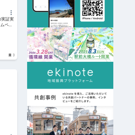
の実証実
ームペー
3