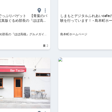
でっぷりバゲット 【青葉のパ
しまもとデジタルふれあいcafe
 写真版ぐるめ部長の『ほぼ高
験を行っています！ - 島本町ホ
ガイドvol.１
ジ
め部長の『ほぼ高槻』グルメガイド
島本町ホームページ
2