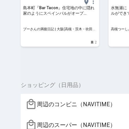
島本町『Bar Tacon』住宅地の中に隠れ
水無瀬に「
家のようにスペインバルがオープ
ルができ
ン！！！ | プーさんの満腹日記 | 大阪(高
槻・茨木・吹田・豊中・箕面)のランチ
プーさんの満腹日記 | 大阪(高槻・茨木・吹田・
高槻つーし
＆ディナー情報更新中！
豊中・箕面)のランチ＆ディナー情報更新中！
2
ショッピング（日用品）
周辺のコンビニ（NAVITIME）
周辺のスーパー（NAVITIME）