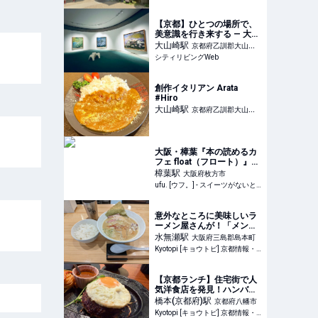
【京都】ひとつの場所で、
美意識を行き来する — 大山
崎山荘で味わう空間体験｜
大山崎
駅
京都府乙訓郡大山崎
シティリビングWeb
シティリビングWeb
町
創作イタリアン Arata
#Hiro
大山崎
駅
京都府乙訓郡大山崎
町
大阪・樟葉『本の読めるカ
フェ float（フロート）』で
見つけた、心潤す静寂の過
樟葉
駅
大阪府枚方市
ごし方と旅するチーズケー
ufu. [ウフ。] - スイーツがないと始まらないufu.ウフ。
キ - ufu. [ウフ。]
意外なところに美味しいラ
ーメン屋さんが！「メンヤ
ダモンデ」【阪急水無瀬】
水無瀬
駅
大阪府三島郡島本町
Kyotopi [キョウトピ] 京都情報・観光・旅行・グルメ
【京都ランチ】住宅街で人
気洋食店を発見！ハンバー
グが主役「さくら亭」
橋本(京都府)
駅
京都府八幡市
Kyotopi [キョウトピ] 京都情報・観光・旅行・グルメ