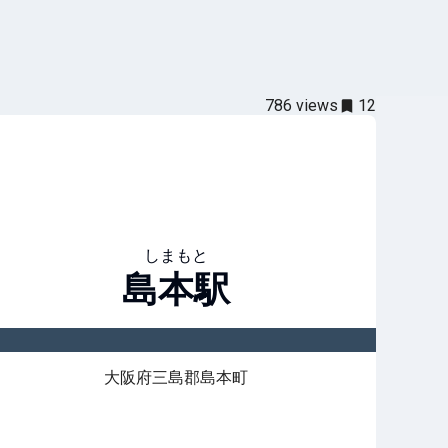
786
views
12
しまもと
島本
駅
大阪府三島郡島本町