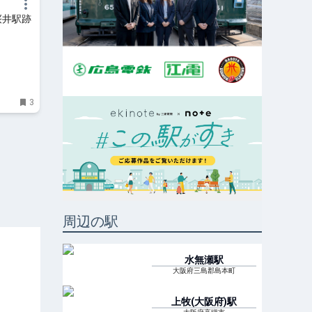
桜井駅跡
3
周辺の駅
水無瀬
駅
大阪府三島郡島本町
上牧(大阪府)
駅