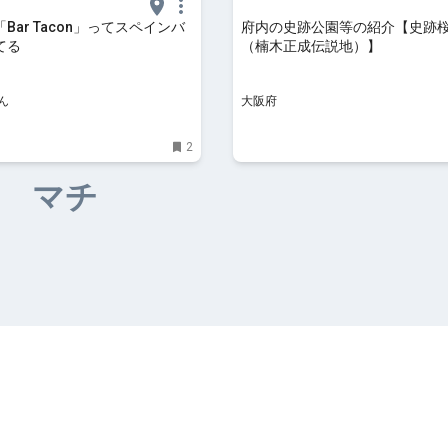
Bar Tacon」ってスペインバ
府内の史跡公園等の紹介【史跡
てる
（楠木正成伝説地）】
ん
大阪府
2
マチ