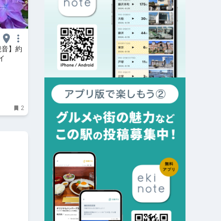
観音】約
イ
2