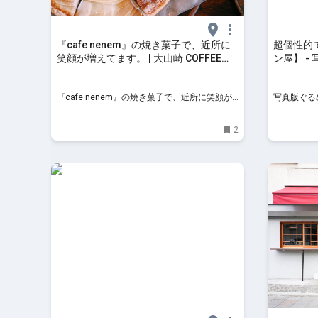
『cafe nenem』の焼き菓子で、近所に
超個性的
笑顔が増えてます。 | 大山崎 COFFEE
ン屋】 -
ROASTERS powered by BASE
槻』グルメ
『cafe nenem』の焼き菓子で、近所に笑顔が
写真版ぐる
増えてます。 | 大山崎 COFFEE ROASTERS pow
vol.１
ered by BASE
2