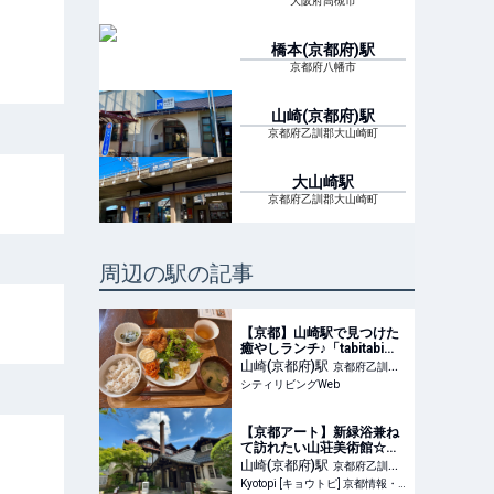
大阪府高槻市
橋本(京都府)
駅
京都府八幡市
山崎(京都府)
駅
京都府乙訓郡大山崎町
大山崎
駅
京都府乙訓郡大山崎町
周辺の駅の記事
【京都】山崎駅で見つけた
癒やしランチ♪「tabitabi」
でゆったり過ごす休日｜シ
山崎(京都府)
駅
京都府乙訓郡
ティリビングWeb
シティリビングWeb
大山崎町
【京都アート】新緑浴兼ね
て訪れたい山荘美術館☆民
藝展覧会「共鳴 河井寬次郎
山崎(京都府)
駅
京都府乙訓郡
×濱田庄司」
Kyotopi [キョウトピ] 京都情報・観光・旅行・グルメ
大山崎町