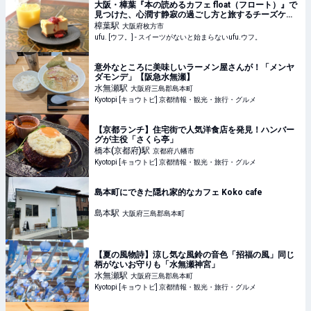
大阪・樟葉『本の読めるカフェ float（フロート）』で
見つけた、心潤す静寂の過ごし方と旅するチーズケー
キ - ufu. [ウフ。]
樟葉
駅
大阪府枚方市
ufu. [ウフ。] - スイーツがないと始まらないufu.ウフ。
意外なところに美味しいラーメン屋さんが！「メンヤ
ダモンデ」【阪急水無瀬】
水無瀬
駅
大阪府三島郡島本町
Kyotopi [キョウトピ] 京都情報・観光・旅行・グルメ
【京都ランチ】住宅街で人気洋食店を発見！ハンバー
グが主役「さくら亭」
橋本(京都府)
駅
京都府八幡市
Kyotopi [キョウトピ] 京都情報・観光・旅行・グルメ
島本町にできた隠れ家的なカフェ Koko cafe
島本
駅
大阪府三島郡島本町
【夏の風物詩】涼し気な風鈴の音色「招福の風」同じ
柄がないお守りも「水無瀬神宮」
水無瀬
駅
大阪府三島郡島本町
Kyotopi [キョウトピ] 京都情報・観光・旅行・グルメ