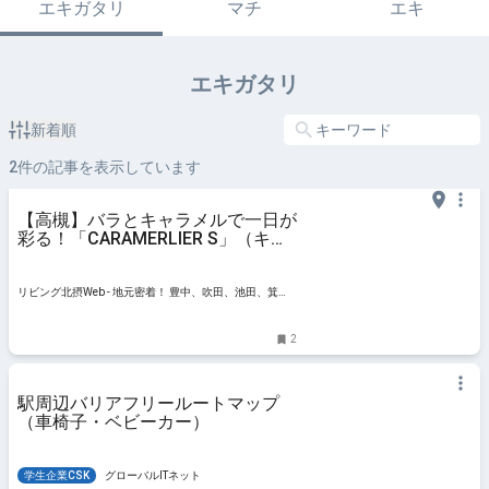
エキガタリ
マチ
エキ
エキガタリ
新着順
2
件の記事を表示しています
【高槻】バラとキャラメルで一日が
彩る！「CARAMERLIER S」（キャ
ラメリエ エス）
リビング北摂Web - 地元密着！ 豊中、吹田、池田、箕
面、高槻、茨木エリア ほかのグルメ、イベント、お出か
け、習い事情報
2
駅周辺バリアフリールートマップ
（車椅子・ベビーカー）
学生企業CSK
グローバルITネット