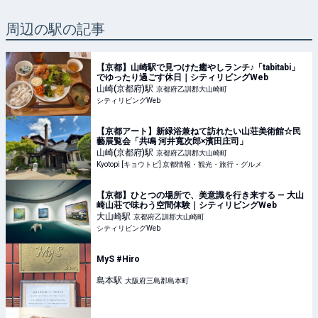
周辺の駅の記事
【京都】山崎駅で見つけた癒やしランチ♪「tabitabi」
でゆったり過ごす休日｜シティリビングWeb
山崎(京都府)
駅
京都府乙訓郡大山崎町
シティリビングWeb
【京都アート】新緑浴兼ねて訪れたい山荘美術館☆民
藝展覧会「共鳴 河井寬次郎×濱田庄司」
山崎(京都府)
駅
京都府乙訓郡大山崎町
Kyotopi [キョウトピ] 京都情報・観光・旅行・グルメ
【京都】ひとつの場所で、美意識を行き来する — 大山
崎山荘で味わう空間体験｜シティリビングWeb
大山崎
駅
京都府乙訓郡大山崎町
シティリビングWeb
MyS #Hiro
島本
駅
大阪府三島郡島本町