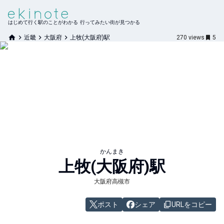
はじめて行く駅のことがわかる 行ってみたい街が見つかる
近畿
大阪府
上牧(大阪府)駅
270
views
5
かんまき
上牧(大阪府)
駅
大阪府高槻市
ポスト
シェア
URLをコピー