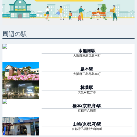
周辺の駅
水無瀬
駅
大阪府三島郡島本町
島本
駅
大阪府三島郡島本町
樟葉
駅
大阪府枚方市
橋本(京都府)
駅
京都府八幡市
山崎(京都府)
駅
京都府乙訓郡大山崎町