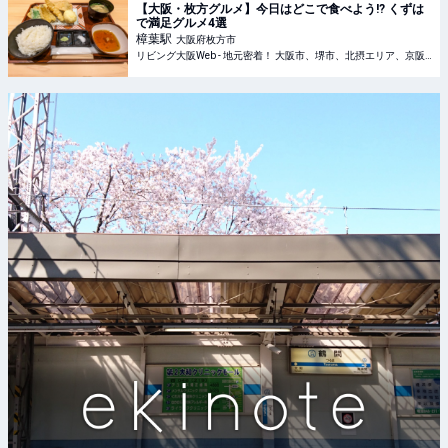
【大阪・枚方グルメ】今日はどこで食べよう!? くずは
で満足グルメ4選
樟葉
駅
大阪府枚方市
リビング大阪Web - 地元密着！ 大阪市、堺市、北摂エリア、京阪沿線ほかのグルメ、イベント、お出かけ、習い事情報