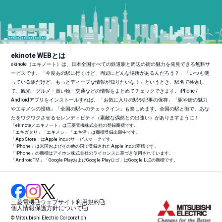
ekinote WEBとは
ekinote（エキノート）は、日本全国すべての鉄道駅と周辺の街の魅力を発見できる無料サ
ービスです。「今度あの駅に行くけど、周辺にどんな場所があるんだろう？」「いつも使
っている駅だけど、もっとディープな情報が知りたいな！」というとき、駅名で検索し
て、観光・グルメ・買い物・交通などの情報をまとめてチェックできます。iPhone /
Androidアプリをインストールすれば、「お気に入りの駅や記事の保存」「駅や街の魅力
やエキメシの投稿」「全国の駅へのチェックイン」も楽しめます。全国の駅と街で、あな
たをワクワクさせるセレンディピティ（素敵な偶然との出逢い）がありますように！
「ekinote／エキノート」は三菱電機株式会社の登録商標です。
「エキガタリ」「エキメシ」「エキ活」は商標登録出願中です。
「App Store」はApple Inc.のサービスマークです。
「iPhone」は米国およびその他の国で登録されたApple Inc.の商標です。
「iPhone」の商標はアイホン株式会社のライセンスに基づき使用されています。
「Android
TM
」「Google PlayおよびGoogle Playロゴ」はGoogle LLCの商標です。
三菱電機
ウェブサイト利用規約
個人情報保護方針について
© Mitsubishi Electric Corporation