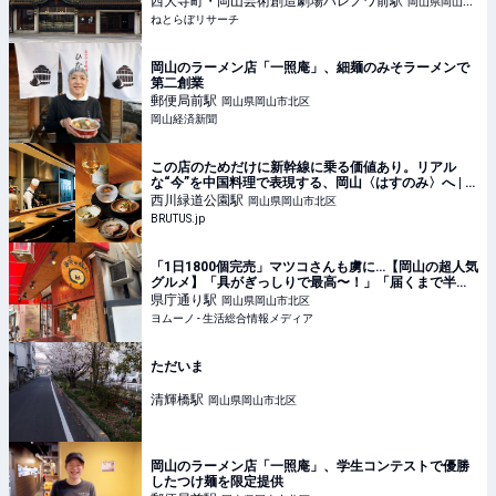
西大寺町・岡山芸術創造劇場ハレノワ前
駅
岡山県岡山市
ぼリサーチ
ねとらぼリサーチ
北区
岡山のラーメン店「一照庵」、細麺のみそラーメンで
第二創業
郵便局前
駅
岡山県岡山市北区
岡山経済新聞
この店のためだけに新幹線に乗る価値あり。リアル
な“今”を中国料理で表現する、岡山〈はすのみ〉へ | ブ
ルータス| BRUTUS.jp
西川緑道公園
駅
岡山県岡山市北区
BRUTUS.jp
「1日1800個完売」マツコさんも虜に…【岡山の超人気
グルメ】「具がぎっしりで最高〜！」「届くまで半年
待ち（泣）」 | ヨムーノ
県庁通り
駅
岡山県岡山市北区
ヨムーノ - 生活総合情報メディア
ただいま
清輝橋
駅
岡山県岡山市北区
岡山のラーメン店「一照庵」、学生コンテストで優勝
したつけ麺を限定提供