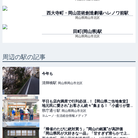
西大寺町・岡山芸術創造劇場ハレノワ前
駅
岡山県岡山市北区
田町(岡山県)
駅
岡山県岡山市北区
周辺の駅の記事
今年も
清輝橋
駅
岡山県岡山市北区
平日も店内満席で行列必須…！【岡山県ご当地食堂】
地元民に愛され"お客さん続々"集まる！「小盛りが普
通盛りのやつ」「このボリュームよ…！」 | ヨムーノ
県庁通り
駅
岡山県岡山市北区
ヨムーノ - 生活総合情報メディア
「帰省のたびに絶対買う」“岡山の銘菓”が高評価
「岡山県民が大好きな一品」「甘すぎず滑らかで上
品」「めちゃくちゃ喜ばれる」（1/5） | グルメ ねとら