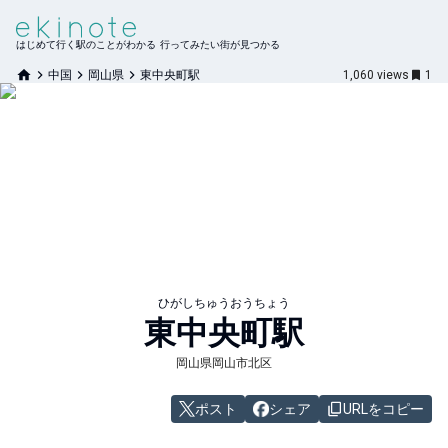
はじめて行く駅のことがわかる 行ってみたい街が見つかる
中国
岡山県
東中央町駅
1,060
views
1
ひがしちゅうおうちょう
東中央町
駅
岡山県岡山市北区
ポスト
シェア
URLをコピー