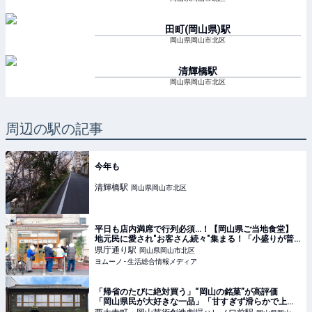
田町(岡山県)
駅
岡山県岡山市北区
清輝橋
駅
岡山県岡山市北区
周辺の駅の記事
今年も
清輝橋
駅
岡山県岡山市北区
平日も店内満席で行列必須…！【岡山県ご当地食堂】
地元民に愛され"お客さん続々"集まる！「小盛りが普
通盛りのやつ」「このボリュームよ…！」 | ヨムーノ
県庁通り
駅
岡山県岡山市北区
ヨムーノ - 生活総合情報メディア
「帰省のたびに絶対買う」“岡山の銘菓”が高評価
「岡山県民が大好きな一品」「甘すぎず滑らかで上
品」「めちゃくちゃ喜ばれる」（1/5） | グルメ ねとら