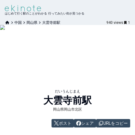
はじめて行く駅のことがわかる 行ってみたい街が見つかる
中国
岡山県
大雲寺前駅
940
views
1
だいうんじまえ
大雲寺前
駅
岡山県岡山市北区
ポスト
シェア
URLをコピー