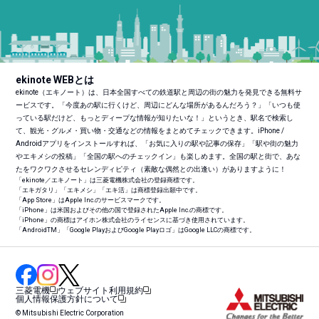
ekinote WEBとは
ekinote（エキノート）は、日本全国すべての鉄道駅と周辺の街の魅力を発見できる無料サ
ービスです。「今度あの駅に行くけど、周辺にどんな場所があるんだろう？」「いつも使
っている駅だけど、もっとディープな情報が知りたいな！」というとき、駅名で検索し
て、観光・グルメ・買い物・交通などの情報をまとめてチェックできます。iPhone /
Androidアプリをインストールすれば、「お気に入りの駅や記事の保存」「駅や街の魅力
やエキメシの投稿」「全国の駅へのチェックイン」も楽しめます。全国の駅と街で、あな
たをワクワクさせるセレンディピティ（素敵な偶然との出逢い）がありますように！
「ekinote／エキノート」は三菱電機株式会社の登録商標です。
「エキガタリ」「エキメシ」「エキ活」は商標登録出願中です。
「App Store」はApple Inc.のサービスマークです。
「iPhone」は米国およびその他の国で登録されたApple Inc.の商標です。
「iPhone」の商標はアイホン株式会社のライセンスに基づき使用されています。
「Android
TM
」「Google PlayおよびGoogle Playロゴ」はGoogle LLCの商標です。
三菱電機
ウェブサイト利用規約
個人情報保護方針について
© Mitsubishi Electric Corporation