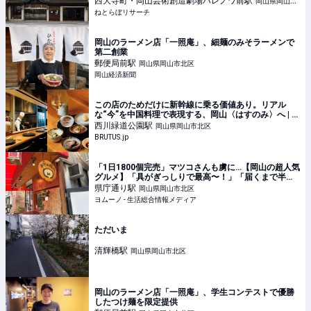
西大寺町・岡山芸術創造劇場ハレノワ前
駅
岡山県岡山市
ぼリサーチ
ねとらぼリサーチ
北区
岡山のラーメン店「一照庵」、細麺のみそラーメンで
第二創業
郵便局前
駅
岡山県岡山市北区
岡山経済新聞
この店のためだけに新幹線に乗る価値あり。リアル
な“今”を中国料理で表現する、岡山〈はすのみ〉へ | ブ
ルータス| BRUTUS.jp
西川緑道公園
駅
岡山県岡山市北区
BRUTUS.jp
「1日1800個完売」マツコさんも虜に…【岡山の超人気
グルメ】「具がぎっしりで最高〜！」「届くまで半年
待ち（泣）」 | ヨムーノ
県庁通り
駅
岡山県岡山市北区
ヨムーノ - 生活総合情報メディア
ただいま
清輝橋
駅
岡山県岡山市北区
岡山のラーメン店「一照庵」、学生コンテストで優勝
したつけ麺を限定提供