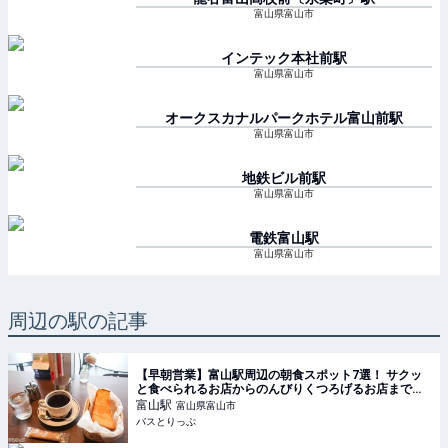
富山県富山市
インテック本社前
駅
富山県富山市
オークスカナルパークホテル富山前
駅
富山県富山市
地鉄ビル前
駅
富山県富山市
電鉄富山
駅
富山県富山市
周辺の駅の記事
【早朝営業】富山駅周辺の朝食スポット7選！ サクッ
と食べられるお店からのんびりくつろげるお店までピ
ックアップ
富山
駅
富山県富山市
バスとりっぷ