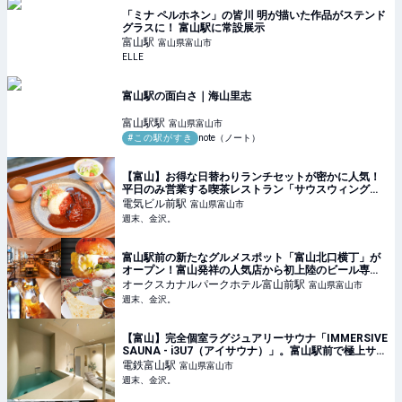
「ミナ ペルホネン」の皆川 明が描いた作品がステンド
グラスに！ 富山駅に常設展示
富山
駅
富山県富山市
ELLE
富山駅の面白さ｜海山里志
富山駅
駅
富山県富山市
#この駅がすき
note（ノート）
【富山】お得な日替わりランチセットが密かに人気！
平日のみ営業する喫茶レストラン「サウスウィング」
【富山電気ビルディング】 - 週末、金沢。
電気ビル前
駅
富山県富山市
週末、金沢。
富山駅前の新たなグルメスポット「富山北口横丁」が
オープン！富山発祥の人気店から初上陸のビール専門
店まで個性あふれるグルメが大集結♪【NEW OPEN】 -
オークスカナルパークホテル富山前
駅
富山県富山市
週末、金沢。
週末、金沢。
【富山】完全個室ラグジュアリーサウナ「IMMERSIVE
SAUNA - i3U7（アイサウナ）」。富山駅前で極上サウ
ナを体験してきました！ - 週末、金沢。
電鉄富山
駅
富山県富山市
週末、金沢。