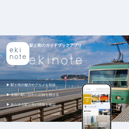
駅と街のガイドブックアプリ
▶ 駅と街の魅力やグルメを投稿
▶ 全国の駅に訪れた記録を残せる
▶ あらゆる駅と街の情報を確認