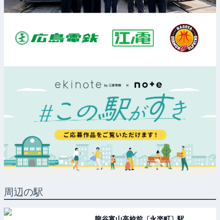
周辺の駅
龍谷富山高校前〔永楽町〕
駅