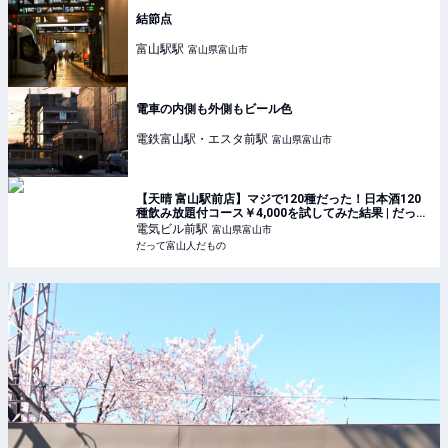
結節点
富山駅
駅
富山県富山市
電車の内側も外側もビール色
電鉄富山駅・エスタ前
駅
富山県富山市
【天晴 富山駅前店】マジで120種だった！日本酒120
種飲み放題付コース￥4,000を試してみた結果 | だって
富山人だもの
電気ビル前
駅
富山県富山市
だって富山人だもの