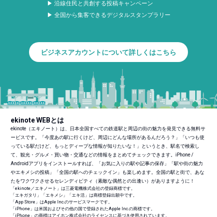
▶ 沿線住民と共創する投稿キャンペーン
▶ 全国から集客できるデジタルスタンプラリー
ビジネスアカウントについて詳しくはこちら
ekinote WEBとは
ekinote（エキノート）は、日本全国すべての鉄道駅と周辺の街の魅力を発見できる無料サ
ービスです。「今度あの駅に行くけど、周辺にどんな場所があるんだろう？」「いつも使
っている駅だけど、もっとディープな情報が知りたいな！」というとき、駅名で検索し
て、観光・グルメ・買い物・交通などの情報をまとめてチェックできます。iPhone /
Androidアプリをインストールすれば、「お気に入りの駅や記事の保存」「駅や街の魅力
やエキメシの投稿」「全国の駅へのチェックイン」も楽しめます。全国の駅と街で、あな
たをワクワクさせるセレンディピティ（素敵な偶然との出逢い）がありますように！
「ekinote／エキノート」は三菱電機株式会社の登録商標です。
「エキガタリ」「エキメシ」「エキ活」は商標登録出願中です。
「App Store」はApple Inc.のサービスマークです。
「iPhone」は米国およびその他の国で登録されたApple Inc.の商標です。
「iPhone」の商標はアイホン株式会社のライセンスに基づき使用されています。