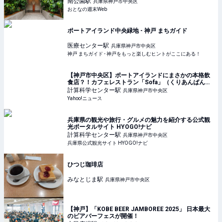
ヒー診断も
南公園
駅
兵庫県神戸市中央区
おとなの週末Web
ポートアイランド中央緑地 - 神戸 まちガイド
医療センター
駅
兵庫県神戸市中央区
神戸 まちガイド - 神戸をもっと楽しむヒントがここにある！
【神戸市中央区】ポートアイランドにまさかの本格飲
食店？！カフェレストラン「Sofa」（くりあんぱん）
- エキスパート - Yahoo!ニュース
計算科学センター
駅
兵庫県神戸市中央区
Yahoo!ニュース
兵庫県の観光や旅行・グルメの魅力を紹介する公式観
光ポータルサイト HYOGO!ナビ
計算科学センター
駅
兵庫県神戸市中央区
兵庫県公式観光サイト HYOGO!ナビ
ひつじ珈琲店
みなとじま
駅
兵庫県神戸市中央区
【神戸】「KOBE BEER JAMBOREE 2025」 日本最大
のビアバーフェスが開催！