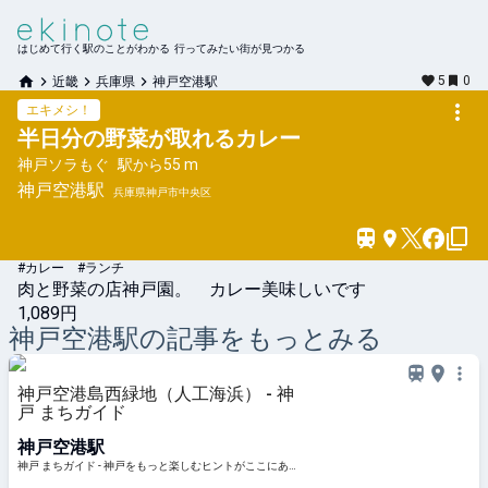
はじめて行く駅のことがわかる 行ってみたい街が見つかる
5
0
近畿
兵庫県
神戸空港駅
エキメシ！
半日分の野菜が取れるカレー
神戸ソラもぐ
駅から
55 m
神戸空港
駅
兵庫県神戸市中央区
#カレー #ランチ
肉と野菜の店神戸園。　カレー美味しいです
1,089円
神戸空港
駅の記事をもっとみる
神戸空港島西緑地（人工海浜） - 神
戸 まちガイド
神戸空港駅
神戸 まちガイド - 神戸をもっと楽しむヒントがここにあ
る！