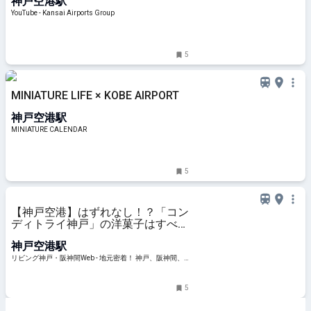
神戸空港駅
YouTube - Kansai Airports Group
5
MINIATURE LIFE × KOBE AIRPORT
神戸空港駅
MINIATURE CALENDAR
5
【神戸空港】はずれなし！？「コン
ディトライ神戸」の洋菓子はすべて
がおいしい予感♪
神戸空港駅
リビング神戸・阪神間Web - 地元密着！ 神戸、阪神間、
北阪神、明石ほかのグルメ、イベント、お出かけ、習い
事情報
5