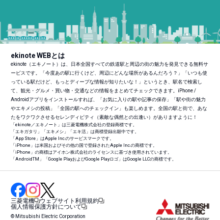
ekinote WEBとは
ekinote（エキノート）は、日本全国すべての鉄道駅と周辺の街の魅力を発見できる無料サ
ービスです。「今度あの駅に行くけど、周辺にどんな場所があるんだろう？」「いつも使
っている駅だけど、もっとディープな情報が知りたいな！」というとき、駅名で検索し
て、観光・グルメ・買い物・交通などの情報をまとめてチェックできます。iPhone /
Androidアプリをインストールすれば、「お気に入りの駅や記事の保存」「駅や街の魅力
やエキメシの投稿」「全国の駅へのチェックイン」も楽しめます。全国の駅と街で、あな
たをワクワクさせるセレンディピティ（素敵な偶然との出逢い）がありますように！
「ekinote／エキノート」は三菱電機株式会社の登録商標です。
「エキガタリ」「エキメシ」「エキ活」は商標登録出願中です。
「App Store」はApple Inc.のサービスマークです。
「iPhone」は米国およびその他の国で登録されたApple Inc.の商標です。
「iPhone」の商標はアイホン株式会社のライセンスに基づき使用されています。
「Android
TM
」「Google PlayおよびGoogle Playロゴ」はGoogle LLCの商標です。
三菱電機
ウェブサイト利用規約
個人情報保護方針について
© Mitsubishi Electric Corporation