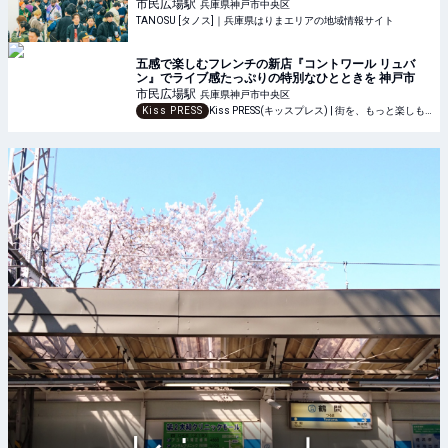
市民広場
駅
兵庫県神戸市中央区
TANOSU [タノス]｜兵庫県はりまエリアの地域情報サイト
五感で楽しむフレンチの新店『コントワール リュバ
ン』でライブ感たっぷりの特別なひとときを 神戸市
市民広場
駅
兵庫県神戸市中央区
Kiss PRESS
Kiss PRESS(キッスプレス) | 街を、もっと楽しもう