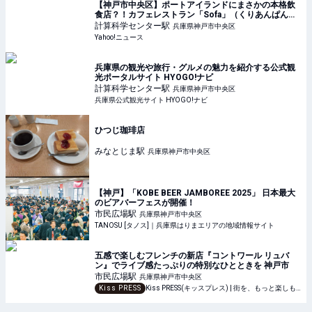
【神戸市中央区】ポートアイランドにまさかの本格飲
食店？！カフェレストラン「Sofa」（くりあんぱん）
- エキスパート - Yahoo!ニュース
計算科学センター
駅
兵庫県神戸市中央区
Yahoo!ニュース
兵庫県の観光や旅行・グルメの魅力を紹介する公式観
光ポータルサイト HYOGO!ナビ
計算科学センター
駅
兵庫県神戸市中央区
兵庫県公式観光サイト HYOGO!ナビ
ひつじ珈琲店
みなとじま
駅
兵庫県神戸市中央区
【神戸】「KOBE BEER JAMBOREE 2025」 日本最大
のビアバーフェスが開催！
市民広場
駅
兵庫県神戸市中央区
TANOSU [タノス]｜兵庫県はりまエリアの地域情報サイト
五感で楽しむフレンチの新店『コントワール リュバ
ン』でライブ感たっぷりの特別なひとときを 神戸市
市民広場
駅
兵庫県神戸市中央区
Kiss PRESS
Kiss PRESS(キッスプレス) | 街を、もっと楽しもう