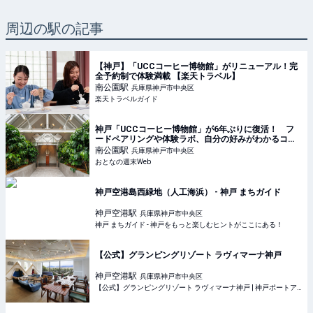
周辺の駅の記事
【神戸】「UCCコーヒー博物館」がリニューアル！完
全予約制で体験満載 【楽天トラベル】
南公園
駅
兵庫県神戸市中央区
楽天トラベルガイド
神戸「UCCコーヒー博物館」が6年ぶりに復活！ フ
ードペアリングや体験ラボ、自分の好みがわかるコー
ヒー診断も
南公園
駅
兵庫県神戸市中央区
おとなの週末Web
神戸空港島西緑地（人工海浜） - 神戸 まちガイド
神戸空港
駅
兵庫県神戸市中央区
神戸 まちガイド - 神戸をもっと楽しむヒントがここにある！
【公式】グランピングリゾート ラヴィマーナ神戸
神戸空港
駅
兵庫県神戸市中央区
【公式】グランピングリゾート ラヴィマーナ神戸 | 神戸ポートアイランドの豪華ヴィラでグランピング