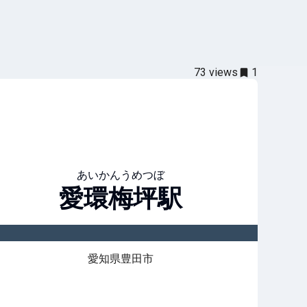
73
views
1
あいかんうめつぼ
愛環梅坪
駅
愛知県豊田市