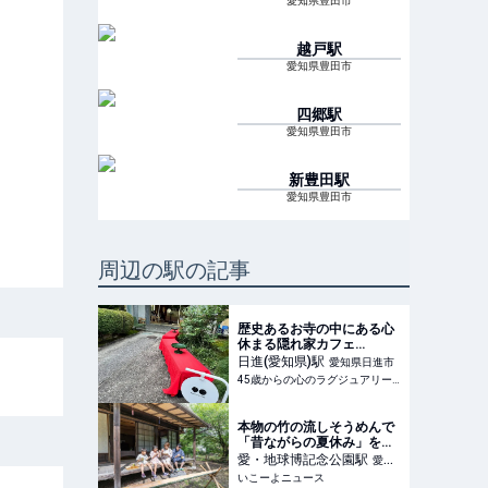
愛知県豊田市
越戸
駅
愛知県豊田市
四郷
駅
愛知県豊田市
新豊田
駅
愛知県豊田市
周辺の駅の記事
歴史あるお寺の中にある心
休まる隠れ家カフェ
【Veritas coffee】
日進(愛知県)
駅
愛知県日進市
45歳からの心のラグジュアリーメディア
本物の竹の流しそうめんで
「昔ながらの夏休み」を体
験。愛知尾張地方初!?瀬戸
愛・地球博記念公園
駅
愛知
に登場
いこーよニュース
県長久手市