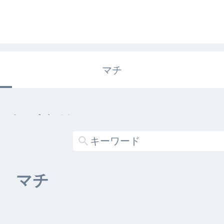
マチ
エキガタリ
する記事がありません
マチ