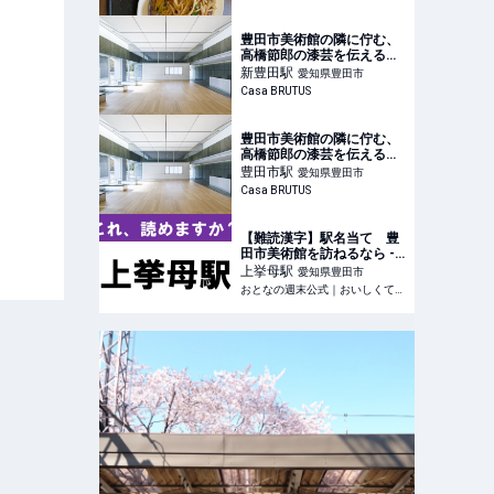
豊田市美術館の隣に佇む、
高橋節郎の漆芸を伝える谷
口吉生建築がリニューア
新豊田
駅
愛知県豊田市
ル。
Casa BRUTUS
豊田市美術館の隣に佇む、
高橋節郎の漆芸を伝える谷
口吉生建築がリニューア
豊田市
駅
愛知県豊田市
ル。
Casa BRUTUS
【難読漢字】駅名当て 豊
田市美術館を訪ねるなら -
おとなの週末公式｜おいし
上挙母
駅
愛知県豊田市
くて、ためになる食のニュ
おとなの週末公式｜おいしくて、ためになる食のニュースサイト
ースサイト