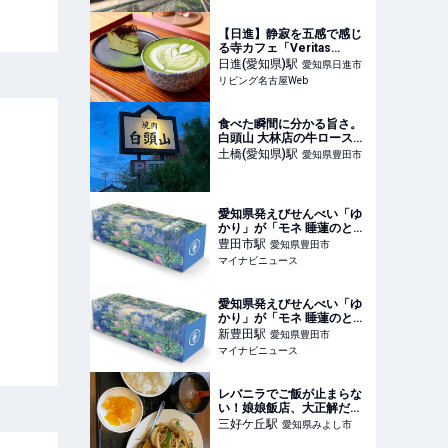
【日進】静寂を五感で感じ
る寺カフェ「Veritas
coffee」
日進(愛知県)
駅
愛知県日進市
リビング名古屋Web
食べた瞬間に分かる旨さ。
白頭山 大林店の牛ロース＆
牛ホルモン
土橋(愛知県)
駅
愛知県豊田市
愛知県発えびせんべい「ゆ
かり」が「モネ 睡蓮のと
き」とコラボ - 豊田市美術
豊田市
駅
愛知県豊田市
館で限定発売
マイナビニュース
愛知県発えびせんべい「ゆ
かり」が「モネ 睡蓮のと
き」とコラボ - 豊田市美術
新豊田
駅
愛知県豊田市
館で限定発売
マイナビニュース
レバニラでご飯が止まらな
い！娘娘飯店、大正解だっ
た件。
三好ケ丘
駅
愛知県みよし市