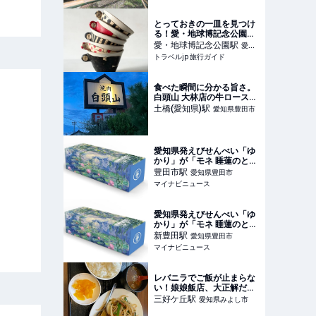
とっておきの一皿を見つけ
る！愛・地球博記念公園で
「器と暮らし市 vol.9」開
愛・地球博記念公園
駅
愛知
催 | 愛知県 | トラベルjp 旅
トラベルjp 旅行ガイド
県長久手市
行ガイド
食べた瞬間に分かる旨さ。
白頭山 大林店の牛ロース＆
牛ホルモン
土橋(愛知県)
駅
愛知県豊田市
愛知県発えびせんべい「ゆ
かり」が「モネ 睡蓮のと
き」とコラボ - 豊田市美術
豊田市
駅
愛知県豊田市
館で限定発売
マイナビニュース
愛知県発えびせんべい「ゆ
かり」が「モネ 睡蓮のと
き」とコラボ - 豊田市美術
新豊田
駅
愛知県豊田市
館で限定発売
マイナビニュース
レバニラでご飯が止まらな
い！娘娘飯店、大正解だっ
た件。
三好ケ丘
駅
愛知県みよし市