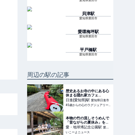
愛知県豊田市
貝津
駅
愛知県豊田市
愛環梅坪
駅
愛知県豊田市
平戸橋
駅
愛知県豊田市
周辺の駅の記事
歴史あるお寺の中にある心
休まる隠れ家カフェ
【Veritas coffee】
日進(愛知県)
駅
愛知県日進市
45歳からの心のラグジュアリーメディア
本物の竹の流しそうめんで
「昔ながらの夏休み」を体
験。愛知尾張地方初!?瀬戸
愛・地球博記念公園
駅
愛知
に登場
いこーよニュース
県長久手市