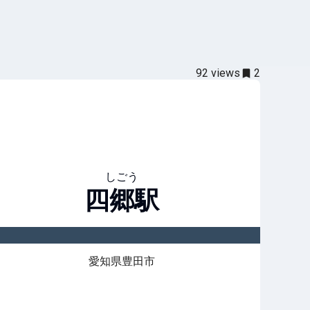
92
views
2
しごう
四郷
駅
愛知県豊田市