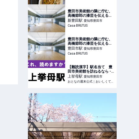
豊田市美術館の隣に佇む、
高橋節郎の漆芸を伝える谷
口吉生建築がリニューア
新豊田
駅
愛知県豊田市
ル。
Casa BRUTUS
豊田市美術館の隣に佇む、
高橋節郎の漆芸を伝える谷
口吉生建築がリニューア
豊田市
駅
愛知県豊田市
ル。
Casa BRUTUS
【難読漢字】駅名当て 豊
田市美術館を訪ねるなら -
おとなの週末公式｜おいし
上挙母
駅
愛知県豊田市
くて、ためになる食のニュ
おとなの週末公式｜おいしくて、ためになる食のニュースサイト
ースサイト