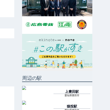
周辺の駅
上豊田
駅
愛知県豊田市
猿投
駅