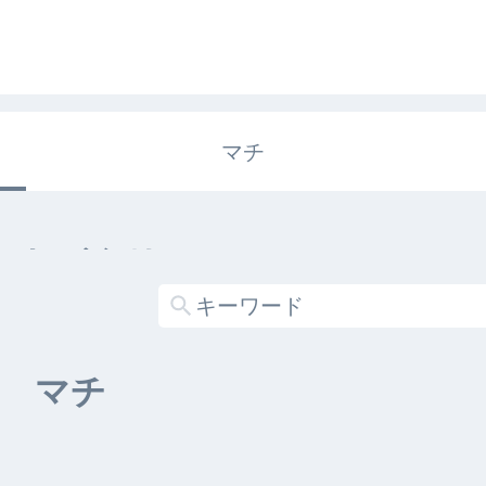
マチ
エキガタリ
する記事がありません
マチ