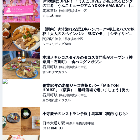
8/1横浜にOPEN！ 「うんこLOVE」があふれるピンク
の世界「うんこミュージアム YOKOHAMA BAY」【#
編集部のおでかけキロク】｜るるぶ&more.
馬車道
駅
神奈川県横浜市中区
るるぶ&more.
【関内】肉汁溢れる近江牛ハンバーグ×極上タパスで乾
杯！大人のスペインバル「RUCY+R」｜シティリビン
グWeb
関内
駅
神奈川県横浜市中区
シティリビングWeb
本場メキシコスタイルのタコス専門店がオープン（神
奈川・石川町） | 食べログマガジン
石川町
駅
神奈川県横浜市中区
食べログマガジン
創業50年の老舗ジャズ喫茶＆バー「MINTON
HOUSE」（横浜）｜港町酒場で逢いましょう | 男の隠
れ家デジタル
石川町
駅
神奈川県横浜市中区
男の隠れ家デジタル
小寺慶子のレストラン予報｜馬車道〈関内 なむら〉
日本大通り
駅
神奈川県横浜市中区
Casa BRUTUS