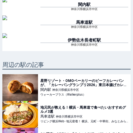
関内
駅
神奈川県横浜市中区
馬車道
駅
神奈川県横浜市中区
伊勢佐木長者町
駅
神奈川県横浜市中区
周辺の駅の記事
星野リゾート・OMOベーカリーのビーフカレーパン
が、「カレーパングランプリ2026」東日本揚げカレー
パン部門で金賞を受賞！｜ウォーカープラス
関内
駅
神奈川県横浜市中区
ウォーカープラス（Walkerplus）
地元民が教える！横浜・馬車道で食べたいおすすめグ
ルメ3選
馬車道
駅
神奈川県横浜市中区
リビング横浜Web - 地元密着！ 横浜、元町・中華街、みなとみらいほかのグルメ、イベント、お出かけ、習い事情報