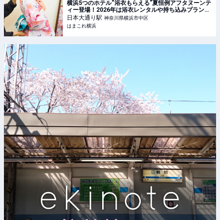
横浜5つのホテル“浴衣もらえる”夏恒例アフタヌーンテ
ィー登場！2026年は浴衣レンタルや持ち込みプランも
| はまこれ横浜
日本大通り
駅
神奈川県横浜市中区
はまこれ横浜