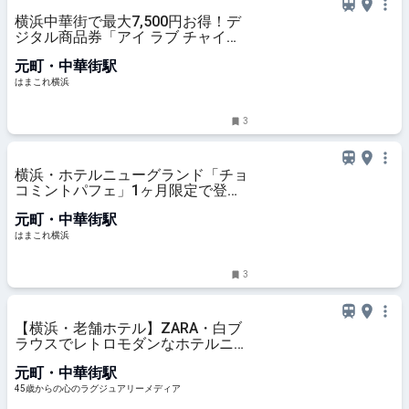
横浜中華街で最大7,500円お得！デ
ジタル商品券「アイ ラブ チャイナ
タウンクーポン」2026年夏も限定
元町・中華街駅
登場 | はまこれ横浜
はまこれ横浜
3
横浜・ホテルニューグランド「チョ
コミントパフェ」1ヶ月限定で登
場！メロンあしらう清涼感溢れる夏
元町・中華街駅
の新作 | はまこれ横浜
はまこれ横浜
3
【横浜・老舗ホテル】ZARA・白ブ
ラウスでレトロモダンなホテルニュ
ーグランドのイタリアンへ
元町・中華街駅
45歳からの心のラグジュアリーメディア