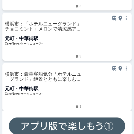
3
横浜市：「ホテルニューグランド」
チョコミント＋メロンで清涼感アッ
プしたパフェ、8月1日より1ヵ月限
元町・中華街駅
定展開
CakeNews-ケーキニュース-
3
横浜市：豪華客船気分「ホテルニュ
ーグランド」絶景とともに楽しむ夏
季アフヌン、7月15日より展開
元町・中華街駅
CakeNews-ケーキニュース-
3