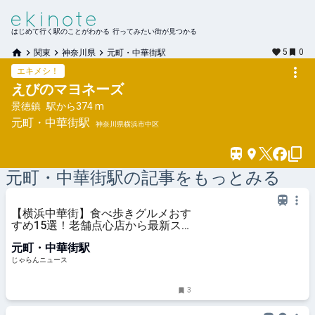
はじめて行く駅のことがわかる 行ってみたい街が見つかる
5
0
関東
神奈川県
元町・中華街駅
エキメシ！
えびのマヨネーズ
景徳鎮
駅から
374 m
元町・中華街
駅
神奈川県横浜市中区
元町・中華街
駅の記事をもっとみる
【横浜中華街】食べ歩きグルメおす
すめ15選！老舗点心店から最新ス
イーツまで ｜じゃらんニュース
元町・中華街駅
じゃらんニュース
3