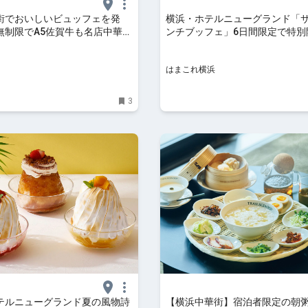
街でおいしいビュッフェを発
横浜・ホテルニューグランド「
無制限でA5佐賀牛も名店中華
ンチブッフェ」6日間限定で特別
フェのプロが実食 - OZmall
ホテル発祥や名物料理など大集結 
これ横浜
はまこれ横浜
3
テルニューグランド夏の風物詩
【横浜中華街】宿泊者限定の朝