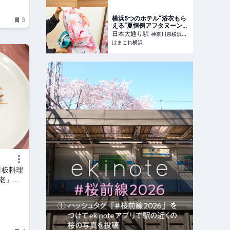
横浜5つのホテル“浴衣もら
3
える”夏恒例アフタヌーンテ
ィー登場！2026年は浴衣レ
日本大通り
駅
神奈川県横浜市
ンタルや持ち込みプランも |
はまこれ横浜
中区
はまこれ横浜
看板料理
老」
焼きそ