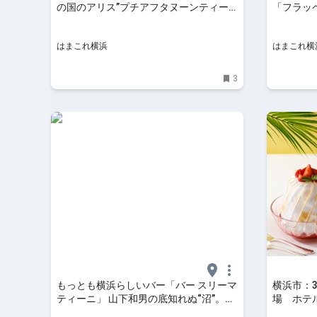
の国のアリス”プチアフタヌーンティー
「フラッ
登場！洋館カフェで世界観を気軽に | は
レンゲで包
まこれ横浜
これ横浜
はまこれ横浜
はまこれ横
3
もっとも横浜らしいバー「バー スリーマ
横浜市：
ティーニ」 山下和男の底知れぬ“沼”。ア
場 ホテ
ナログの調べと至高の一杯
ェア」7