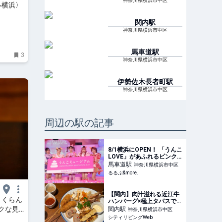
神奈川県横浜市中区
ル横浜〉
関内
駅
神奈川県横浜市中区
馬車道
駅
3
神奈川県横浜市中区
伊勢佐木長者町
駅
神奈川県横浜市中区
周辺の駅の記事
8/1横浜にOPEN！ 「うんこ
LOVE」があふれるピンク
の世界「うんこミュージア
馬車道
駅
神奈川県横浜市中区
ム YOKOHAMA BAY」【#
るるぶ&more.
編集部のおでかけキロク】
｜るるぶ&more.
【関内】肉汁溢れる近江牛
さくらん
ハンバーグ×極上タパスで乾
杯！大人のスペインバル
クな見
関内
駅
神奈川県横浜市中区
「RUCY+R」｜シティリビ
 はまこ
シティリビングWeb