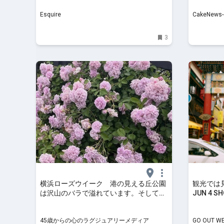
Esquire
CakeNew
3
横浜ローズウイーク 港の見える丘公園
観光では
は沢山のバラで溢れています。そしてラ
JUN 4 
ンチは元町へ。おすすめのコースです。
Tour #1】
45歳からの心のラグジュアリーメディア
GO OUT 