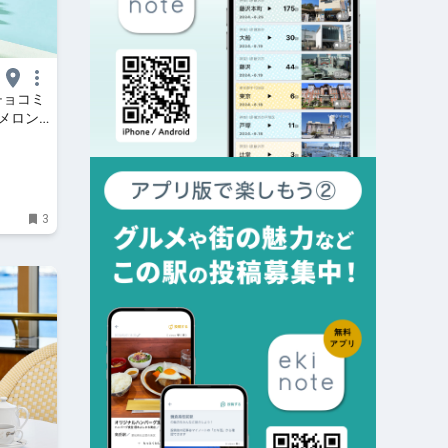
チョコミ
メロン
 はまこ
3