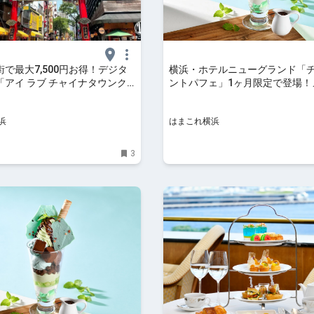
で最大7,500円お得！デジタ
横浜・ホテルニューグランド「
「アイ ラブ チャイナタウンク
ントパフェ」1ヶ月限定で登場！
026年夏も限定登場 | はまこれ
あしらう清涼感溢れる夏の新作 |
れ横浜
浜
はまこれ横浜
3