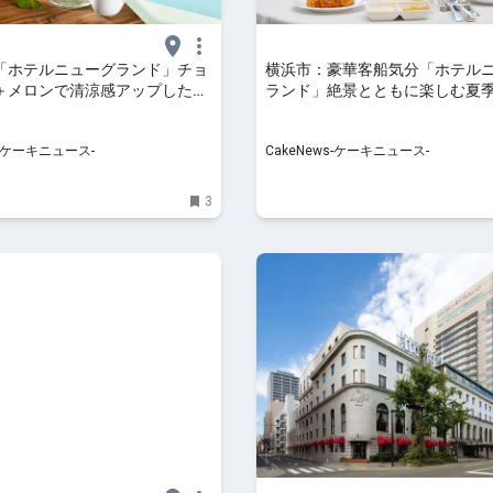
「ホテルニューグランド」チョ
横浜市：豪華客船気分「ホテル
＋メロンで清涼感アップしたパ
ランド」絶景とともに楽しむ夏
月1日より1ヵ月限定展開
ン、7月15日より展開
s-ケーキニュース-
CakeNews-ケーキニュース-
3