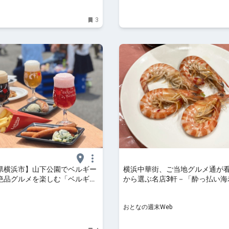
3
県横浜市】山下公園でベルギー
横浜中華街、ご当地グルメ通が
絶品グルメを楽しむ「ベルギー
から選ぶ名店3軒－「酔っ払い海
ークエンド2026 横浜」開
「炭火焼チャーシュー」「上海
ジやマルシェも | ママテナ
ば」！
おとなの週末Web