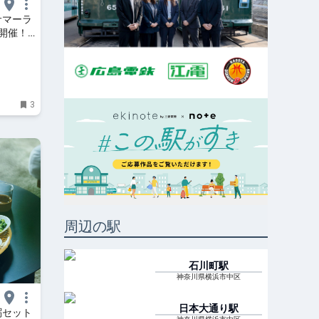
サマーラ
開催！
| はま
3
周辺の駅
石川町
駅
神奈川県横浜市中区
日本大通り
駅
粥セット