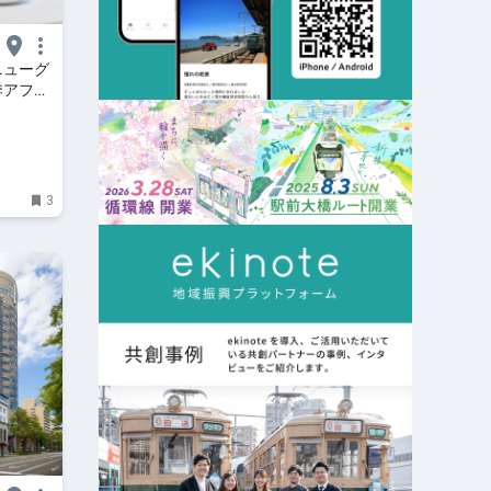
ニューグ
季アフヌ
3