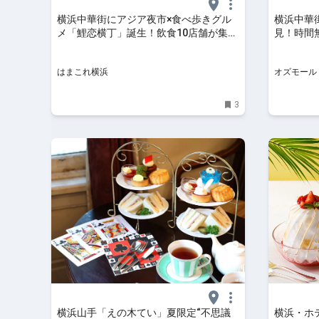
横浜中華街にアジア夜市×食べ歩きグル
横浜中華
メ「鯉恋横丁」誕生！飲食10店舗が集う
見！時間
全170席完備のフードコート | はまこれ
も、ビュッ
横浜
はまこれ横浜
オズモール
3
横浜山手「えの木てい」夏限定“不思議
横浜・ホ