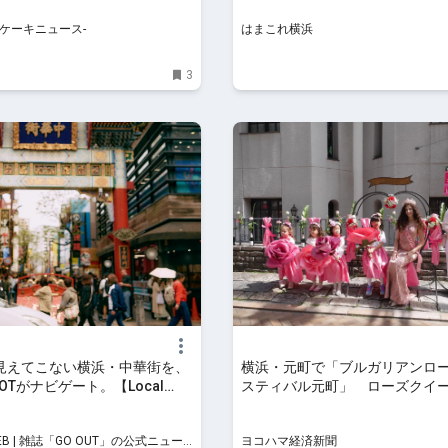
れ横浜
s-ケーキニュース-
はまこれ横浜
3
見えてこない横浜・中華街を、
横浜・元町で「ブルガリアンロ
SHOTがナビゲート。【Local
スティバル元町」 ローズクイ
 | GO OUT WEB
も
WEB | 雑誌「GO OUT」の公式ニュー
ヨコハマ経済新聞