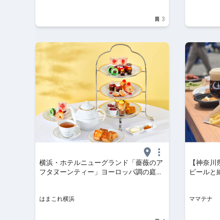
スサイト。
3
横浜・ホテルニューグランド「薔薇のア
【神奈川
フタヌーンティー」ヨーロッパ調の庭園
ビールと
を眺めながら優雅なひとときを！ | はま
ビールウィ
これ横浜
催！ステー
はまこれ横浜
ママテナ