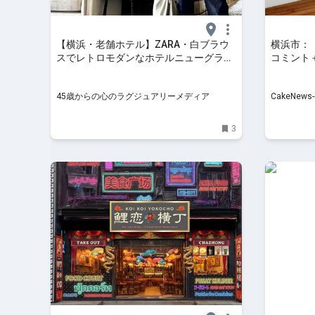
【横浜・老舗ホテル】ZARA・白ブラウ
横浜市：
スでレトロモダンなホテルニューグラン
コミント
ドのイタリアンへ
フェ、8
45歳からの心のラグジュアリーメディア
CakeNew
3