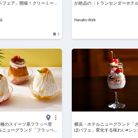
ペフェア」開催！クリーミーメ
が絶品の〈トランセンダーホテ
む新食感フラッペなど | はま
浜
Hanako Web
3
3種のスイーツ系フラッペ登
横浜・ホテルニューグランド「
ルニューグランド「フラッペフ
ぼパフェ」変化する味わい×シッ
月1日より2ヵ月展開
た目が織りなす初夏限定の一杯 |