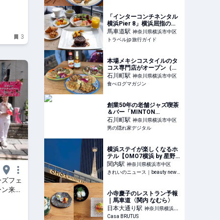
ングWeb
「インターコンチネンタル
横浜Pier 8」横浜屈指の極
上クラブラウンジ | 神奈川
馬車道
駅
神奈川県横浜市中区
3
県 | トラベルjp 旅行ガイド
トラベルjp 旅行ガイド
本場メキシコスタイルのタ
コス専門店がオープン（神
奈川・石川町） | 食べログ
石川町
駅
神奈川県横浜市中区
マガジン
食べログマガジン
創業50年の老舗ジャズ喫茶
＆バー「MINTON
HOUSE」（横浜）｜港町酒
石川町
駅
神奈川県横浜市中区
場で逢いましょう | 男の隠
男の隠れ家デジタル
れ家デジタル
横浜ステイが楽しくなるホ
テル【OMO7横浜 by 星野
リゾート】をちょっと深掘
関内
駅
神奈川県横浜市中区
り。初めてのハマ泊におす
きれいのニュース｜beauty news tokyo
すめ - きれいのニュース｜
ーズフェ
beauty news tokyo
ーン来日
小寺慶子のレストラン予報
｜馬車道〈関内 なむら〉
日本大通り
駅
神奈川県横浜市
Casa BRUTUS
中区