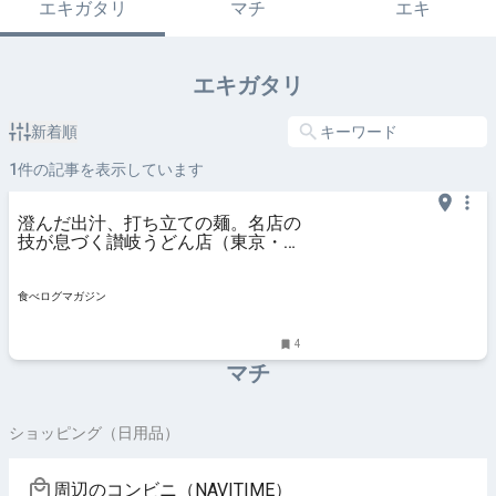
エキガタリ
マチ
エキ
エキガタリ
新着順
1
件の記事を表示しています
澄んだ出汁、打ち立ての麺。名店の
技が息づく讃岐うどん店（東京・品
川シーサイド） | 食べログマガジン
食べログマガジン
4
マチ
ショッピング（日用品）
周辺のコンビニ（NAVITIME）