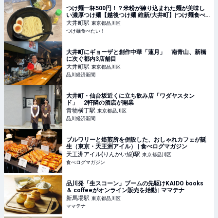
つけ麺一杯500円！？米粉が練り込まれた麺が美味し
い濃厚つけ麺【越後つけ麺 維新/大井町】|つけ麺食べ
たい！
大井町
駅
東京都品川区
つけ麺食べたい！
大井町にギョーザと創作中華「蓮月」 南青山、新橋
に次ぐ都内3店舗目
大井町
駅
東京都品川区
品川経済新聞
大井町・仙台坂近くに立ち飲み店「ワダヤスタン
ド」 2軒隣の酒店が開業
青物横丁
駅
東京都品川区
品川経済新聞
ブルワリーと焙煎所を併設した、おしゃれカフェが誕
生（東京・天王洲アイル） | 食べログマガジン
天王洲アイル(りんかい線)
駅
東京都品川区
食べログマガジン
品川発「生スコーン」ブームの先駆けKAIDO books
＆ coffeeがオンライン販売を始動 | ママテナ
新馬場
駅
東京都品川区
ママテナ