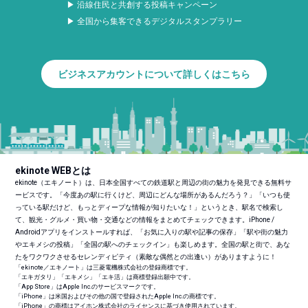
▶ 沿線住民と共創する投稿キャンペーン
▶ 全国から集客できるデジタルスタンプラリー
ビジネスアカウントについて詳しくはこちら
ekinote WEBとは
ekinote（エキノート）は、日本全国すべての鉄道駅と周辺の街の魅力を発見できる無料サ
ービスです。「今度あの駅に行くけど、周辺にどんな場所があるんだろう？」「いつも使
っている駅だけど、もっとディープな情報が知りたいな！」というとき、駅名で検索し
て、観光・グルメ・買い物・交通などの情報をまとめてチェックできます。iPhone /
Androidアプリをインストールすれば、「お気に入りの駅や記事の保存」「駅や街の魅力
やエキメシの投稿」「全国の駅へのチェックイン」も楽しめます。全国の駅と街で、あな
たをワクワクさせるセレンディピティ（素敵な偶然との出逢い）がありますように！
「ekinote／エキノート」は三菱電機株式会社の登録商標です。
「エキガタリ」「エキメシ」「エキ活」は商標登録出願中です。
「App Store」はApple Inc.のサービスマークです。
「iPhone」は米国およびその他の国で登録されたApple Inc.の商標です。
「iPhone」の商標はアイホン株式会社のライセンスに基づき使用されています。