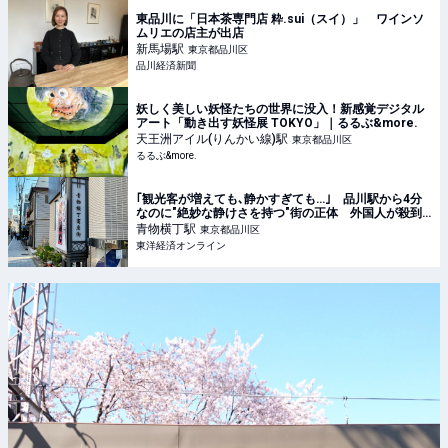
東品川に「日本茶専門店 粋.sui（スイ）」 ワインソ
ムリエの店主が出店
新馬場
駅
東京都品川区
品川経済新聞
妖しく美しい妖怪たちの世界に没入！新感覚デジタル
アート「動き出す妖怪展 TOKYO」｜るるぶ&more.
天王洲アイル(りんかい線)
駅
東京都品川区
るるぶ&more.
｢観光客が増えても､静かすぎても…｣ 品川駅から4分
なのに"絶妙な静けさを持つ"街の正体 外国人が殺到､
密かに人気を集める理由
青物横丁
駅
東京都品川区
東洋経済オンライン