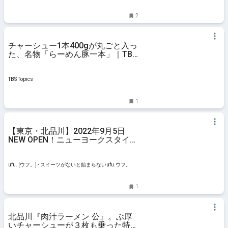
MOUNTAIN
2
チャーシュー1本400gが丸ごと入っ
た、名物「らーめん豚一本」｜TBS
テレビ
TBS Topics
1
【東京・北品川】2022年9月5日
NEW OPEN！ニューヨークスタイル
のベーグル専門店「bob bagel」 -
ufu. [ウフ。]
ufu. [ウフ。] - スイーツがないと始まらないufu.ウフ。
1
北品川『肉汁ラーメン 公』。ぶ厚
いチャーシューが３枚も乗った特製