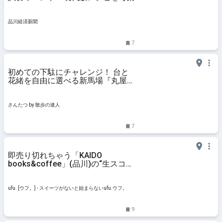
品川経済新聞
7
初めての下駄にチャレンジ！ 台と
花緒を自由に選べる新馬場『丸屋履
物店』で、足元から江戸時代の人に
なってみる【江戸文化を訪ねて】｜
さんたつ by 散歩の達人
さんたつ by 散歩の達人
7
即売り切れちゃう「KAIDO
books&coffee」(品川)の“生スコー
ン”って？ブックカフェで楽しむ至
福のスイーツとコーヒー時間 - ufu.
[ウフ。]
ufu. [ウフ。] - スイーツがないと始まらないufu.ウフ。
9