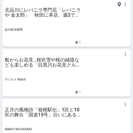
北品川にレバニラ専門店「レバニラ
や 金太郎」 秋田に本店、週2で出
張営業
品川経済新聞
2
船からお花見…桜吹雪や桜の絨毯な
ども楽しめる「目黒川お花見クルー
ズ」
デジカメ Watch
1
正月の風物詩「箱根駅伝」1区と10
区の舞台「国道15号」沿いにある
鎌倉時代からの「富士山」とは？
品川神社参拝リポート｜概要｜トラ
ベル｜ニュース｜BRAVO
BRAVO MOUNTAIN