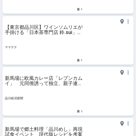
4
【東京都品川区】ワインソムリエが
手掛ける「日本茶専門店 粋.sui」が
東京・天王洲にオープン | ママテナ
ママテナ
4
新馬場に欧風カレー店「レプンカム
イ」 元同僚誘って独立、親子連れ
も歓迎
品川経済新聞
6
新馬場で郷土料理「品川めし」再現
試食イベント 現代版レシピを考案