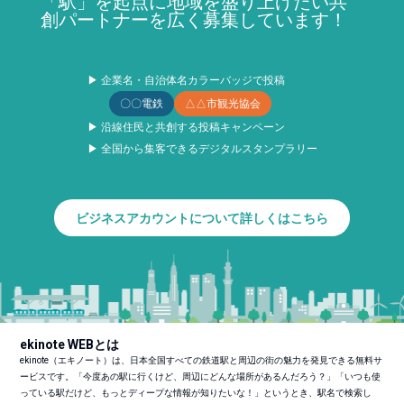
「駅」を起点に地域を盛り上げたい共
創パートナーを広く募集しています！
▶ 企業名・自治体名カラーバッジで投稿
〇〇電鉄
△△市観光協会
▶ 沿線住民と共創する投稿キャンペーン
▶ 全国から集客できるデジタルスタンプラリー
ビジネスアカウントについて詳しくはこちら
ekinote WEBとは
ekinote（エキノート）は、日本全国すべての鉄道駅と周辺の街の魅力を発見できる無料サ
ービスです。「今度あの駅に行くけど、周辺にどんな場所があるんだろう？」「いつも使
っている駅だけど、もっとディープな情報が知りたいな！」というとき、駅名で検索し