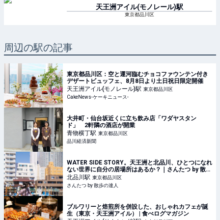
天王洲アイル(モノレール)
駅
東京都品川区
周辺の駅の記事
東京都品川区：空と運河臨むチョコファウンテン付き
デザートビュッフェ、8月8日より土日祝日限定開催
天王洲アイル(モノレール)
駅
東京都品川区
CakeNews-ケーキニュース-
大井町・仙台坂近くに立ち飲み店「ワダヤスタン
ド」 2軒隣の酒店が開業
青物横丁
駅
東京都品川区
品川経済新聞
WATER SIDE STORY。天王洲と北品川、ひとつになれ
ない世界に自分の居場所はあるか？｜さんたつ by 散歩
の達人
北品川
駅
東京都品川区
さんたつ by 散歩の達人
ブルワリーと焙煎所を併設した、おしゃれカフェが誕
生（東京・天王洲アイル） | 食べログマガジン