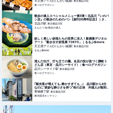
天王洲アイル(りんかい線)
駅
東京都品川区
食べログマガジン
散歩の達人スペシャルメニュー第5弾！北品川『いのパ
ン店』の散歩のためのパン【創刊30周年記念】｜さん
たつ by 散歩の達人
北品川
駅
東京都品川区
さんたつ by 散歩の達人
妖しく美しい妖怪たちの世界に没入！新感覚デジタル
アート「動き出す妖怪展 TOKYO」｜るるぶ&more.
天王洲アイル(りんかい線)
駅
東京都品川区
るるぶ&more.
澄んだ出汁、打ち立ての麺。名店の技が息づく讃岐う
どん店（東京・品川シーサイド） | 食べログマガジン
品川シーサイド
駅
東京都品川区
食べログマガジン
｢観光客が増えても､静かすぎても…｣ 品川駅から4分
なのに"絶妙な静けさを持つ"街の正体 外国人が殺到､
密かに人気を集める理由
青物横丁
駅
東京都品川区
東洋経済オンライン