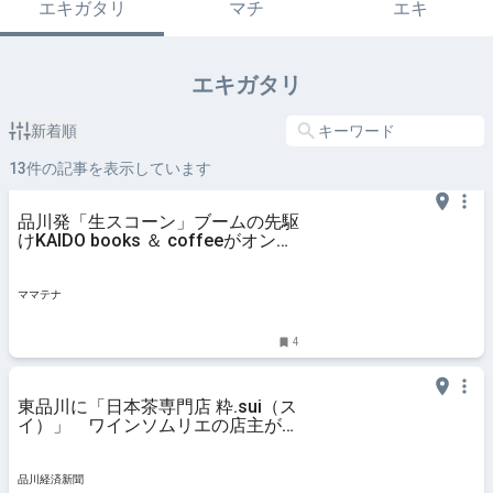
エキガタリ
マチ
エキ
エキガタリ
新着順
13
件の記事を表示しています
品川発「生スコーン」ブームの先駆
けKAIDO books ＆ coffeeがオンラ
イン販売を始動 | ママテナ
ママテナ
4
東品川に「日本茶専門店 粋.sui（ス
イ）」 ワインソムリエの店主が出
店
品川経済新聞