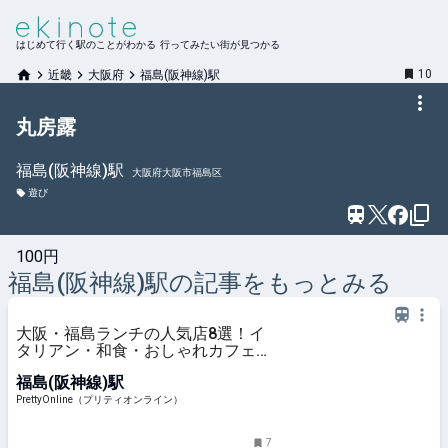
はじめて行く駅のことがわかる 行ってみたい街が見つかる
10
近畿
大阪府
福島(阪神線)駅
丸房露
福島(阪神線)
駅
大阪府大阪市福島区
遊び
100円
福島(阪神線)
駅の記事をもっとみる
大阪・福島ランチの人気店8選！イ
タリアン・和食・おしゃれカフェま
で厳選紹介 | PrettyOnline
福島(阪神線)駅
PrettyOnline（プリティオンライン）
7