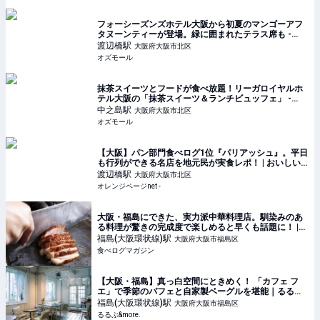
フォーシーズンズホテル大阪から初夏のマンゴーアフ
タヌーンティーが登場。緑に囲まれたテラス席も -
OZmall
渡辺橋
駅
大阪府大阪市北区
オズモール
抹茶スイーツとフードが食べ放題！リーガロイヤルホ
テル大阪の「抹茶スイーツ＆ランチビュッフェ」 -
OZmall
中之島
駅
大阪府大阪市北区
オズモール
【大阪】パン部門食べログ1位『パリアッシュ』。平日
も行列ができる名店を地元民が実食レポ！ | おいしい
もの発見 | オレンジページnet
渡辺橋
駅
大阪府大阪市北区
オレンジページnet -
大阪・福島にできた、実力派中華料理店。馴染みのあ
る料理が驚きの完成度で楽しめると早くも話題に！ |
食べログマガジン
福島(大阪環状線)
駅
大阪府大阪市福島区
食べログマガジン
【大阪・福島】真っ白空間にときめく！ 「カフェ フ
エ」で季節のパフェと自家製ベーグルを堪能｜るるぶ
&more.
福島(大阪環状線)
駅
大阪府大阪市福島区
るるぶ&more.