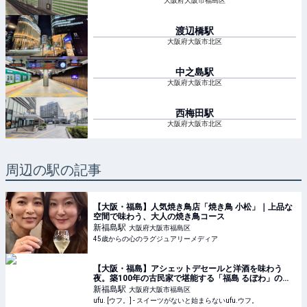
大阪府大阪市福島区
渡辺橋
駅
大阪府大阪市北区
中之島
駅
大阪府大阪市北区
西梅田
駅
大阪府大阪市北区
周辺の駅の記事
【大阪・福島】人気焼き鳥店「焼き鳥 小松」｜上品な
空間で味わう、大人の焼き鳥コース
新福島
駅
大阪府大阪市福島区
45歳からの心のラグジュアリーメディア
【大阪・福島】アシェットデセールと洋酒を味わう
夜。築100年の古民家で堪能する「福島 るぼわ」の特
別なデザートを徹底レポ！ - ufu. [ウフ。]
新福島
駅
大阪府大阪市福島区
ufu. [ウフ。] - スイーツがないと始まらないufu.ウフ。