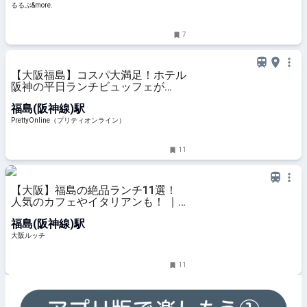
&more.
るるぶ&more.
7
【大阪福島】コスパ大満足！ホテル
阪神の平日ランチビュッフェが
3500円 | PrettyOnline
福島(阪神線)駅
PrettyOnline（プリティオンライン）
11
【大阪】福島の絶品ランチ11選！
人気のカフェやイタリアンも！ ｜
大阪ルッチ
福島(阪神線)駅
大阪ルッチ
11