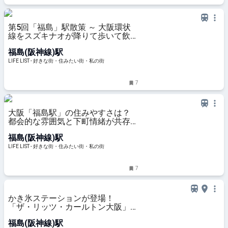
第5回「福島」駅散策 ～ 大阪環状
線をスズキナオが降りて歩いて飲ん
でみる - LIFE LIST - 好きな街・住み
福島(阪神線)駅
たい街・私の街
LIFE LIST - 好きな街・住みたい街・私の街
7
大阪「福島駅」の住みやすさは？
都会的な雰囲気と下町情緒が共存す
る街の魅力 - LIFE LIST - 好きな街・
福島(阪神線)駅
住みたい街・私の街
LIFE LIST - 好きな街・住みたい街・私の街
7
かき氷ステーションが登場！
「ザ・リッツ・カールトン大阪」の
リゾート気分が満喫できるビュッフ
福島(阪神線)駅
ェへ【ご褒美の新定番】｜るるぶ