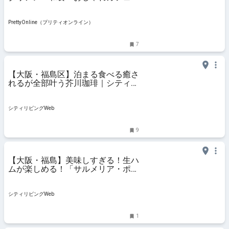
で厳選紹介 | PrettyOnline
PrettyOnline（プリティオンライン）
7
【大阪・福島区】泊まる食べる癒さ
れるが全部叶う芥川珈琲｜シティリ
ビングWeb
シティリビングWeb
9
【大阪・福島】美味しすぎる！生ハ
ムが楽しめる！「サルメリア・ポル
チーニ」｜シティリビングWeb
シティリビングWeb
1