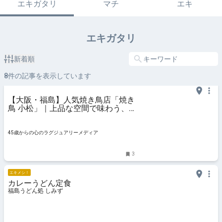
エキガタリ
マチ
エキ
エキガタリ
新着順
8
件の記事を表示しています
【大阪・福島】人気焼き鳥店「焼き
鳥 小松」｜上品な空間で味わう、
大人の焼き鳥コース
45歳からの心のラグジュアリーメディア
3
エキメシ！
カレーうどん定食
福島うどん処 しみず