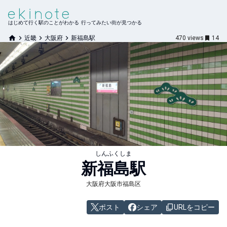
はじめて行く駅のことがわかる 行ってみたい街が見つかる
近畿
大阪府
新福島駅
470
views
14
しんふくしま
新福島
駅
大阪府大阪市福島区
ポスト
シェア
URLをコピー