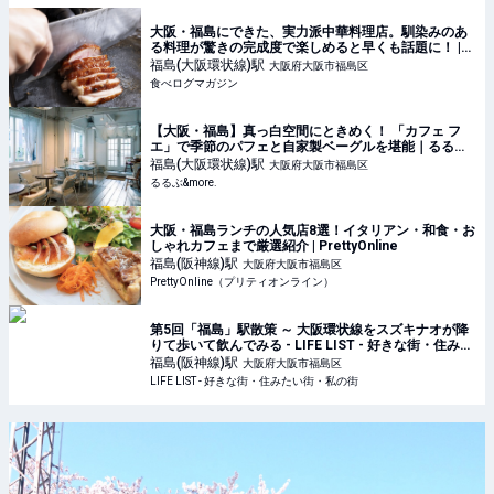
大阪・福島にできた、実力派中華料理店。馴染みのあ
る料理が驚きの完成度で楽しめると早くも話題に！ |
食べログマガジン
福島(大阪環状線)
駅
大阪府大阪市福島区
食べログマガジン
【大阪・福島】真っ白空間にときめく！ 「カフェ フ
エ」で季節のパフェと自家製ベーグルを堪能｜るるぶ
&more.
福島(大阪環状線)
駅
大阪府大阪市福島区
るるぶ&more.
大阪・福島ランチの人気店8選！イタリアン・和食・お
しゃれカフェまで厳選紹介 | PrettyOnline
福島(阪神線)
駅
大阪府大阪市福島区
PrettyOnline（プリティオンライン）
第5回「福島」駅散策 ～ 大阪環状線をスズキナオが降
りて歩いて飲んでみる - LIFE LIST - 好きな街・住みた
い街・私の街
福島(阪神線)
駅
大阪府大阪市福島区
LIFE LIST - 好きな街・住みたい街・私の街