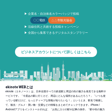
▶ 企業名・自治体名カラーバッジで投稿
〇〇電鉄
△△市観光協会
▶ 沿線住民と共創する投稿キャンペーン
▶ 全国から集客できるデジタルスタンプラリー
ビジネスアカウントについて詳しくはこちら
ekinote WEBとは
ekinote（エキノート）は、日本全国すべての鉄道駅と周辺の街の魅力を発見できる無料サ
ービスです。「今度あの駅に行くけど、周辺にどんな場所があるんだろう？」「いつも使
っている駅だけど、もっとディープな情報が知りたいな！」というとき、駅名で検索し
て、観光・グルメ・買い物・交通などの情報をまとめてチェックできます。iPhone /
Androidアプリをインストールすれば、「お気に入りの駅や記事の保存」「駅や街の魅力