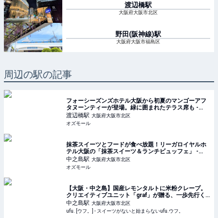
渡辺橋
駅
大阪府大阪市北区
野田(阪神線)
駅
大阪府大阪市福島区
周辺の駅の記事
フォーシーズンズホテル大阪から初夏のマンゴーアフ
タヌーンティーが登場。緑に囲まれたテラス席も -
OZmall
渡辺橋
駅
大阪府大阪市北区
オズモール
抹茶スイーツとフードが食べ放題！リーガロイヤルホ
テル大阪の「抹茶スイーツ＆ランチビュッフェ」 -
OZmall
中之島
駅
大阪府大阪市北区
オズモール
【大阪・中之島】国産レモンタルトに米粉クレープ。
クリエイティブユニット「graf」が贈る、一歩先行く
新感覚スイーツを体験！ - ufu. [ウフ。]
中之島
駅
大阪府大阪市北区
ufu. [ウフ。] - スイーツがないと始まらないufu.ウフ。