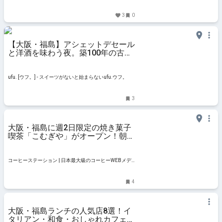
3
0
【大阪・福島】アシェットデセール
と洋酒を味わう夜。築100年の古民
家で堪能する「福島 るぼわ」の特
別なデザートを徹底レポ！ - ufu.
[ウフ。]
ufu. [ウフ。] - スイーツがないと始まらないufu.ウフ。
3
大阪・福島に週2日限定の焼き菓子
喫茶「こむぎや」がオープン！朝の
ごほうびコーヒータイムを | コーヒ
ーステーション
コーヒーステーション | 日本最大級のコーヒーWEBメデ
ィア
4
大阪・福島ランチの人気店8選！イ
タリアン・和食・おしゃれカフェま