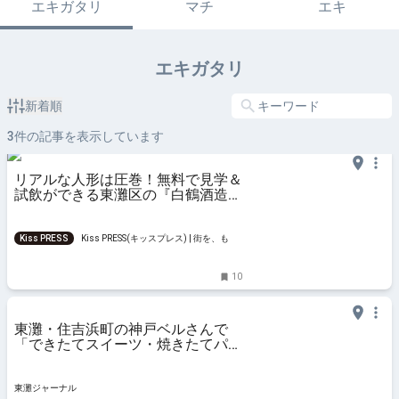
エキガタリ
マチ
エキ
エキガタリ
新着順
3
件の記事を表示しています
リアルな人形は圧巻！無料で見学＆
試飲ができる東灘区の『白鶴酒造資
料館』
Kiss PRESS
Kiss PRESS(キッスプレス) | 街を、もっ
と楽しもう
10
東灘・住吉浜町の神戸ベルさんで
「できたてスイーツ・焼きたてパン
工場直売会」の開催！8月10日
(土)11時～、しっかり食べて暑さを
吹き飛ばそう！ #神戸ベル #東灘区
東灘ジャーナル