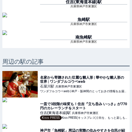
住吉(東海道本線)
駅
兵庫県神戸市東灘区
魚崎
駅
兵庫県神戸市東灘区
南魚崎
駅
兵庫県神戸市東灘区
周辺の駅の記事
名家から寄贈された壮麗な雛人形 | 華やかな雛人形の
世界 | ワンダフルコウベweb
石屋川
駅
兵庫県神戸市東灘区
ワンダフルコウベweb | 神戸・阪神間のとっておきの情報をお届けします。
一皿で3段階の味変も！住吉『立ち呑み いっさ』が770
円のカレーランチをスタート
住吉(東海道本線)
駅
兵庫県神戸市東灘区
Kiss PRESS
Kiss PRESS(キッスプレス) | 街を、もっと楽しもう
神戸市「魚崎駅」周辺の実際の住みやすさを住民が紹