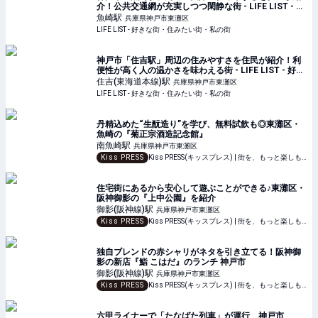
介！公共交通網が充実しつつ閑静な街 - LIFE LIST - 好
きな街・住みたい街・私の街
魚崎
駅
兵庫県神戸市東灘区
LIFE LIST - 好きな街・住みたい街・私の街
神戸市「住吉駅」周辺の住みやすさを住民が紹介！利
便性が高く人の温かさを味わえる街 - LIFE LIST - 好き
な街・住みたい街・私の街
住吉(東海道本線)
駅
兵庫県神戸市東灘区
LIFE LIST - 好きな街・住みたい街・私の街
丹精込めた“生酛造り”を学び、無料試飲も◎東灘区・
魚崎の『菊正宗酒造記念館』
南魚崎
駅
兵庫県神戸市東灘区
Kiss PRESS
Kiss PRESS(キッスプレス) | 街を、もっと楽しもう
住宅街にあるから安心して遊ぶことができる♪東灘区・
阪神御影の『上中公園』を紹介
御影(阪神線)
駅
兵庫県神戸市東灘区
Kiss PRESS
Kiss PRESS(キッスプレス) | 街を、もっと楽しもう
独自ブレンドの赤シャリがネタを引き立てる！阪神御
影の新店『鮨 こはだ』のランチ 神戸市
御影(阪神線)
駅
兵庫県神戸市東灘区
Kiss PRESS
Kiss PRESS(キッスプレス) | 街を、もっと楽しもう
六甲ライナーで「たなばた列車」が運行 神戸市