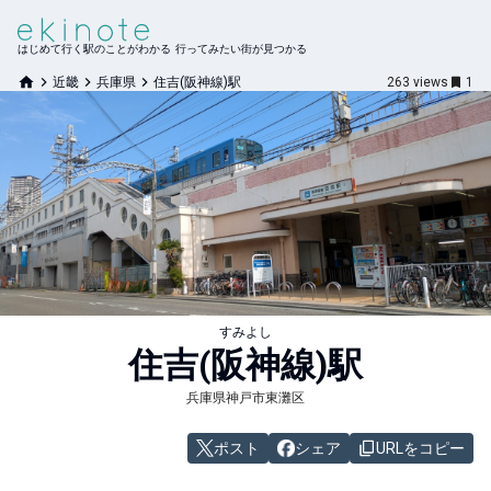
はじめて行く駅のことがわかる 行ってみたい街が見つかる
近畿
兵庫県
住吉(阪神線)駅
263
views
1
すみよし
住吉(阪神線)
駅
兵庫県神戸市東灘区
ポスト
シェア
URLをコピー