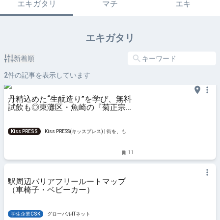
エキガタリ
マチ
エキ
エキガタリ
新着順
2
件の記事を表示しています
丹精込めた“生酛造り”を学び、無料
試飲も◎東灘区・魚崎の『菊正宗酒
造記念館』
Kiss PRESS
Kiss PRESS(キッスプレス) | 街を、もっ
と楽しもう
11
駅周辺バリアフリールートマップ
（車椅子・ベビーカー）
学生企業CSK
グローバルITネット