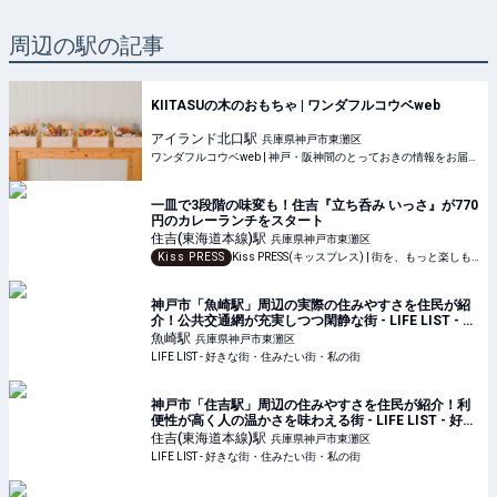
周辺の駅の記事
KIITASUの木のおもちゃ | ワンダフルコウベweb
アイランド北口
駅
兵庫県神戸市東灘区
ワンダフルコウベweb | 神戸・阪神間のとっておきの情報をお届けします。
一皿で3段階の味変も！住吉『立ち呑み いっさ』が770
円のカレーランチをスタート
住吉(東海道本線)
駅
兵庫県神戸市東灘区
Kiss PRESS
Kiss PRESS(キッスプレス) | 街を、もっと楽しもう
神戸市「魚崎駅」周辺の実際の住みやすさを住民が紹
介！公共交通網が充実しつつ閑静な街 - LIFE LIST - 好
きな街・住みたい街・私の街
魚崎
駅
兵庫県神戸市東灘区
LIFE LIST - 好きな街・住みたい街・私の街
神戸市「住吉駅」周辺の住みやすさを住民が紹介！利
便性が高く人の温かさを味わえる街 - LIFE LIST - 好き
な街・住みたい街・私の街
住吉(東海道本線)
駅
兵庫県神戸市東灘区
LIFE LIST - 好きな街・住みたい街・私の街