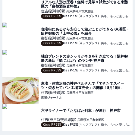
リアルな人形は圧巻！無料で見学＆試飲ができる東灘
区の『白鶴酒造資料館』
住吉(阪神線)
駅
兵庫県神戸市東灘区
Kiss PRESS
Kiss PRESS(キッスプレス) | 街を、もっと楽しもう
住宅街にあるから安心して遊ぶことができる♪東灘区・
阪神御影の『上中公園』を紹介
御影(阪神線)
駅
兵庫県神戸市東灘区
Kiss PRESS
Kiss PRESS(キッスプレス) | 街を、もっと楽しもう
独自ブレンドの赤シャリがネタを引き立てる！阪神御
影の新店『鮨 こはだ』のランチ 神戸市
御影(阪神線)
駅
兵庫県神戸市東灘区
Kiss PRESS
Kiss PRESS(キッスプレス) | 街を、もっと楽しもう
東灘・住吉浜町の神戸ベルさんで「できたてスイー
ツ・焼きたてパン 工場直売会」の開催！8月10日
(土)11時～、しっかり食べて暑さを吹き飛ばそう！ #
住吉(阪神線)
駅
兵庫県神戸市東灘区
神戸ベル #東灘区 #イベント #工場直売会 #神戸
東灘ジャーナル
六甲ライナーで「たなばた列車」が運行 神戸市
住吉(神戸新交通線)
駅
兵庫県神戸市東灘区
Kiss PRESS
Kiss PRESS(キッスプレス) | 街を、もっと楽しもう