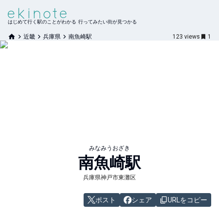
はじめて行く駅のことがわかる 行ってみたい街が見つかる
近畿
兵庫県
南魚崎駅
123
views
1
みなみうおざき
南魚崎
駅
兵庫県神戸市東灘区
ポスト
シェア
URLをコピー