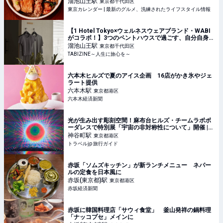
溜池山王
駅
東京都千代田区
東京カレンダー | 最新のグルメ、洗練されたライフスタイル情報
【1 Hotel Tokyo×ウェルネスウェアブランド・WABI
がコラボ！】3つのペントハウスで過ごす、自分自身と
向き合う時間
溜池山王
駅
東京都千代田区
TABIZINE～人生に旅心を～
六本木ヒルズで夏のアイス企画 16店がかき氷やジェ
ラート提供
六本木
駅
東京都港区
六本木経済新聞
光が生み出す彫刻空間！麻布台ヒルズ・チームラボボ
ーダレスで特別展「宇宙の非対称性について」開催 |
東京都 | トラベルjp 旅行ガイド
神谷町
駅
東京都港区
トラベルjp 旅行ガイド
赤坂「ソムズキッチン」が新ランチメニュー ネパー
ルの定食を日本風に
赤坂(東京都)
駅
東京都港区
赤坂経済新聞
赤坂に韓国料理店「サウィ食堂」 釜山発祥の鍋料理
「ナッコプセ」メインに