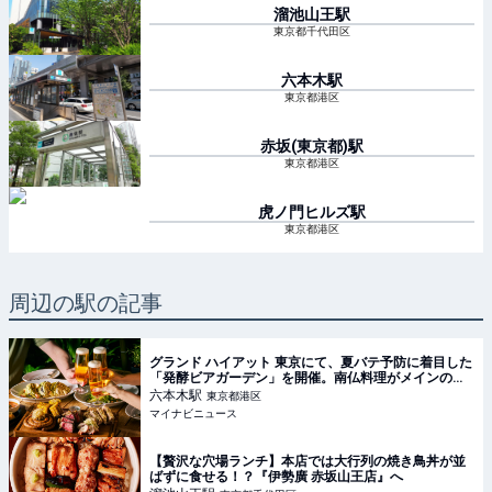
溜池山王
駅
東京都千代田区
六本木
駅
東京都港区
赤坂(東京都)
駅
東京都港区
虎ノ門ヒルズ
駅
東京都港区
周辺の駅の記事
グランド ハイアット 東京にて、夏バテ予防に着目した
「発酵ビアガーデン」を開催。南仏料理がメインのセ
ミビュッフェ ディナーも
六本木
駅
東京都港区
マイナビニュース
【贅沢な穴場ランチ】本店では大行列の焼き鳥丼が並
ばずに食せる！？『伊勢廣 赤坂山王店』へ