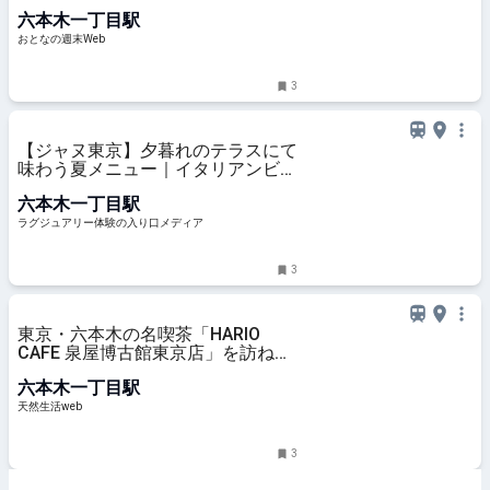
世界最上級の辛さまで5段階
六本木一丁目駅
おとなの週末Web
3
【ジャヌ東京】夕暮れのテラスにて
味わう夏メニュー｜イタリアンビー
ルやワインと共に楽しむシーフード
六本木一丁目駅
スタンド
ラグジュアリー体験の入り口メディア
3
東京・六本木の名喫茶「HARIO
CAFE 泉屋博古館東京店」を訪ね
て。美術館の“緑豊かな庭園”を眺め
六本木一丁目駅
ながらコーヒーを味わう／喫茶写真
家・川口葉子さん - 天然生活web
天然生活web
3