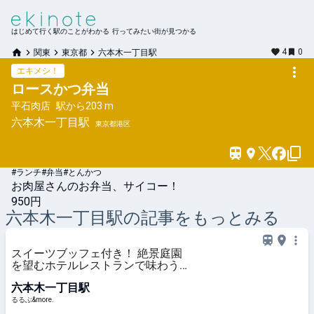
はじめて行く駅のことがわかる 行ってみたい街が見つかる
4
0
関東
東京都
六本木一丁目駅
エキメシ！
ロースかつ弁当
平石肉店
駅から
203 m
六本木一丁目
駅
東京都港区
#ランチ
#弁当
#とんかつ
お肉屋さんのお弁当、サイコー！
950円
六本木一丁目
駅の記事をもっとみる
スイーツブッフェ付き！ 絶景庭園
を望むホテルレストランで味わう
「彩り膳」【ミスター黒猫の東京ス
六本木一丁目駅
イーツトレンドVol.105】｜るるぶ
&more.
るるぶ&more.