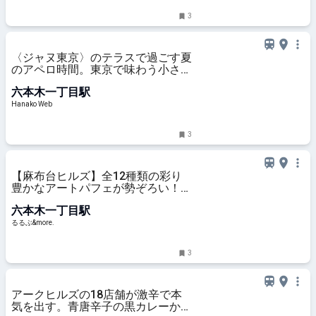
3
〈ジャヌ東京〉のテラスで過ごす夏
のアペロ時間。東京で味わう小さな
イタリア旅へ
六本木一丁目駅
Hanako Web
3
【麻布台ヒルズ】全12種類の彩り
豊かなアートパフェが勢ぞろい！
「Hills Parfait Collection 2026
六本木一丁目駅
@Hills House」【編集部のおでか
けキロク】｜るるぶ&more.
るるぶ&more.
3
アークヒルズの18店舗が激辛で本
気を出す。青唐辛子の黒カレーから