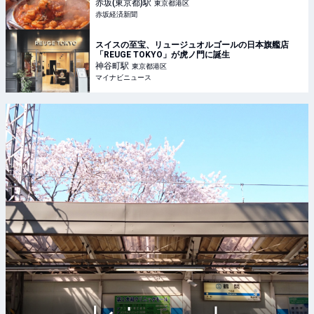
赤坂(東京都)
駅
東京都港区
赤坂経済新聞
スイスの至宝、リュージュオルゴールの日本旗艦店
「REUGE TOKYO」が虎ノ門に誕生
神谷町
駅
東京都港区
マイナビニュース