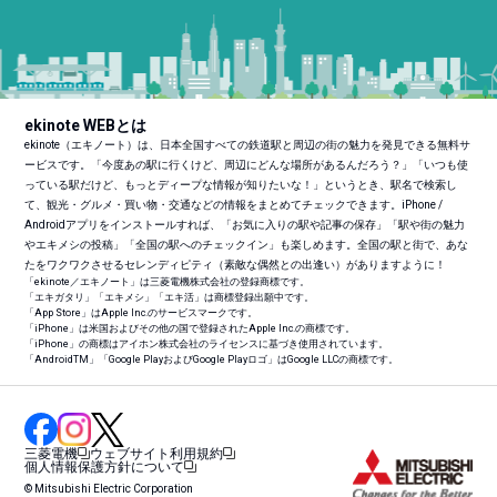
ekinote WEBとは
ekinote（エキノート）は、日本全国すべての鉄道駅と周辺の街の魅力を発見できる無料サ
ービスです。「今度あの駅に行くけど、周辺にどんな場所があるんだろう？」「いつも使
っている駅だけど、もっとディープな情報が知りたいな！」というとき、駅名で検索し
て、観光・グルメ・買い物・交通などの情報をまとめてチェックできます。iPhone /
Androidアプリをインストールすれば、「お気に入りの駅や記事の保存」「駅や街の魅力
やエキメシの投稿」「全国の駅へのチェックイン」も楽しめます。全国の駅と街で、あな
たをワクワクさせるセレンディピティ（素敵な偶然との出逢い）がありますように！
「ekinote／エキノート」は三菱電機株式会社の登録商標です。
「エキガタリ」「エキメシ」「エキ活」は商標登録出願中です。
「App Store」はApple Inc.のサービスマークです。
「iPhone」は米国およびその他の国で登録されたApple Inc.の商標です。
「iPhone」の商標はアイホン株式会社のライセンスに基づき使用されています。
「Android
TM
」「Google PlayおよびGoogle Playロゴ」はGoogle LLCの商標です。
三菱電機
ウェブサイト利用規約
個人情報保護方針について
© Mitsubishi Electric Corporation