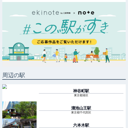
周辺の駅
神谷町
駅
東京都港区
溜池山王
駅
東京都千代田区
六本木
駅