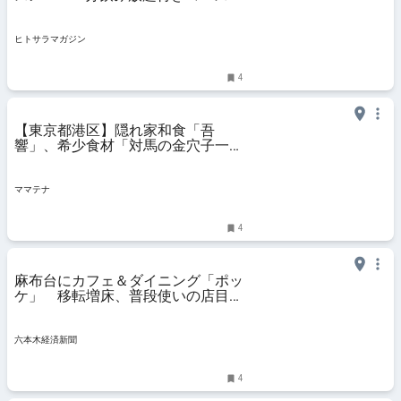
プロジェクター完備の
【TRATTORIA ROSSO】｜東京・六
本木一丁目 │ ヒトサラマガジン
ヒトサラマガジン
4
【東京都港区】隠れ家和食「吾
響」、希少食材「対馬の金穴子一本
飯」を昼夜予約制で提供開始！ | マ
マテナ
ママテナ
4
麻布台にカフェ＆ダイニング「ポッ
ケ」 移転増床、普段使いの店目指
す
六本木経済新聞
4