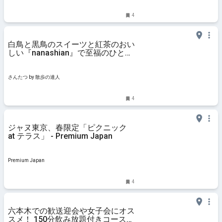
4
白鳥と黒鳥のスイーツと紅茶のおい
しい『nanashian』で至福のひとと
き〜黒猫スイーツ散歩 六本木編2〜
｜さんたつ by 散歩の達人
さんたつ by 散歩の達人
4
ジャヌ東京、春限定「ピクニック
at テラス」 - Premium Japan
Premium Japan
4
六本木での歓送迎会や女子会にオス
スメ！ 150分飲み放題付きコースや