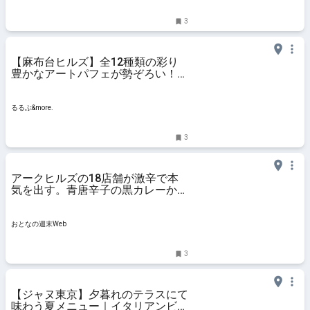
3
【麻布台ヒルズ】全12種類の彩り
豊かなアートパフェが勢ぞろい！
「Hills Parfait Collection 2026
@Hills House」【編集部のおでか
けキロク】｜るるぶ&more.
るるぶ&more.
3
アークヒルズの18店舗が激辛で本
気を出す。青唐辛子の黒カレーから
世界最上級の辛さまで5段階
おとなの週末Web
3
【ジャヌ東京】夕暮れのテラスにて
味わう夏メニュー｜イタリアンビー