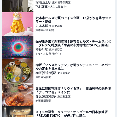
向き合う時間
溜池山王
駅
東京都千代田区
TABIZINE～人生に旅心を～
六本木ヒルズで夏のアイス企画 16店がかき氷やジェ
ラート提供
六本木
駅
東京都港区
六本木経済新聞
光が生み出す彫刻空間！麻布台ヒルズ・チームラボボ
ーダレスで特別展「宇宙の非対称性について」開催 |
東京都 | トラベルjp 旅行ガイド
神谷町
駅
東京都港区
トラベルjp 旅行ガイド
赤坂「ソムズキッチン」が新ランチメニュー ネパー
ルの定食を日本風に
赤坂(東京都)
駅
東京都港区
赤坂経済新聞
赤坂に韓国料理店「サウィ食堂」 釜山発祥の鍋料理
「ナッコプセ」メインに
赤坂(東京都)
駅
東京都港区
赤坂経済新聞
スイスの至宝、リュージュオルゴールの日本旗艦店
「REUGE TOKYO」が虎ノ門に誕生