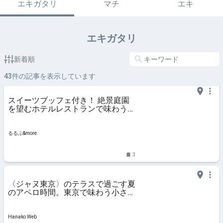
エキガタリ
マチ
エキ
エキガタリ
新着順
43
件の記事を表示しています
スイーツブッフェ付き！ 絶景庭園
を望むホテルレストランで味わう
「彩り膳」【ミスター黒猫の東京ス
イーツトレンドVol.105】｜るるぶ
&more.
るるぶ&more.
3
〈ジャヌ東京〉のテラスで過ごす夏
のアペロ時間。東京で味わう小さな
イタリア旅へ
Hanako Web