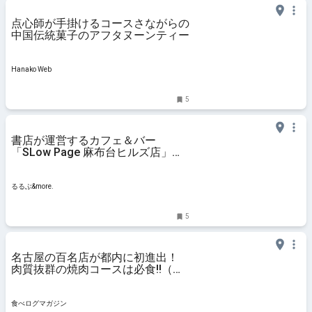
点心師が手掛けるコースさながらの
中国伝統菓子のアフタヌーンティー
Hanako Web
5
書店が運営するカフェ＆バー
「SLow Page 麻布台ヒルズ店」
で、こだわりドリンクと楽しむ読書
時間｜るるぶ&more.
るるぶ&more.
5
名古屋の百名店が都内に初進出！
肉質抜群の焼肉コースは必食!!（東
京・六本木一丁目） | 食べログマガ
ジン
食べログマガジン