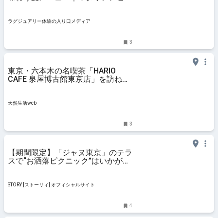
ルやワインと共に楽しむシーフード
スタンド
ラグジュアリー体験の入り口メディア
3
東京・六本木の名喫茶「HARIO
CAFE 泉屋博古館東京店」を訪ね
て。美術館の“緑豊かな庭園”を眺め
ながらコーヒーを味わう／喫茶写真
家・川口葉子さん - 天然生活web
天然生活web
3
【期間限定】「ジャヌ東京」のテラ
スで“お洒落ピクニック”はいかが？
ワイン片手に愛犬と至福のひととき
を
STORY [ストーリィ] オフィシャルサイト
4