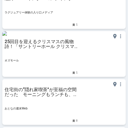
ホテル東京の日本料理「雲海」【実
食レポート】
ラグジュアリー体験の入り口メディア
5
25回目を迎えるクリスマスの風物
詩！「サントリーホール クリスマ
スコンサート 2025」 - OZmall
オズモール
5
住宅街の“隠れ家喫茶”が至福の空間
だった モーニングもランチも、夜
にはバー利用も - おとなの週末Web
おとなの週末Web
8