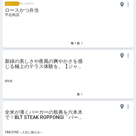
駅から203 m
エキメシ！
ロースかつ弁当
平石肉店
4
0
新緑の美しさや夜風の爽やかさを感
じる極上のテラス体験を。【ジャヌ
東京】の「ピクニック at テラス」
＆「イブニングハイティー」 - ライ
フスタイルニュース | SPUR
SPUR
4
全米が沸くバーガーの祭典を六本木
で！BLT STEAK ROPPONGI「バー
ガーマンス2026」開催 | TABIZINE
～人生に旅心を～
TABIZINE～人生に旅心を～