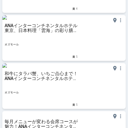
4
ANAインターコンチネンタルホテル
東京、日本料理「雲海」の彩り膳＆
和スイーツブッフェを実食レポート
- OZmall
オズモール
5
和牛にタラバ蟹、いちご点心まで！
ANAインターコンチネンタルホテル
東京の中華アフタヌーンティーを実
食 - OZmall
オズモール
5
毎月メニューが変わる会席コースが
魅力！ANAインターコンチネンタル