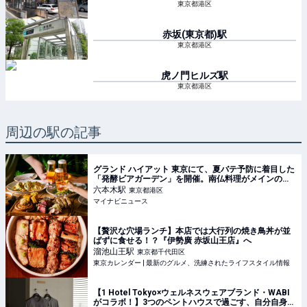
東京都港区
赤坂(東京都)
駅
東京都港区
虎ノ門ヒルズ
駅
東京都港区
周辺の駅の記事
グランド ハイアット 東京にて、夏バテ予防に着目した
「発酵ビアガーデン」を開催。南仏料理がメインのセ
ミビュッフェ ディナーも
六本木
駅
東京都港区
マイナビニュース
【贅沢な穴場ランチ】本店では大行列の焼き鳥丼が並
ばずに食せる！？『伊勢廣 赤坂山王店』へ
溜池山王
駅
東京都千代田区
東京カレンダー | 最新のグルメ、洗練されたライフスタイル情報
【1 Hotel Tokyo×ウェルネスウェアブランド・WABI
がコラボ！】3つのペントハウスで過ごす、自分自身と