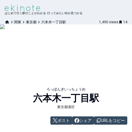
はじめて行く駅のことがわかる 行ってみたい街が見つかる
関東
東京都
六本木一丁目駅
1,490
views
14
ろっぽんぎいっちょうめ
六本木一丁目
駅
東京都港区
ポスト
シェア
URLをコピー