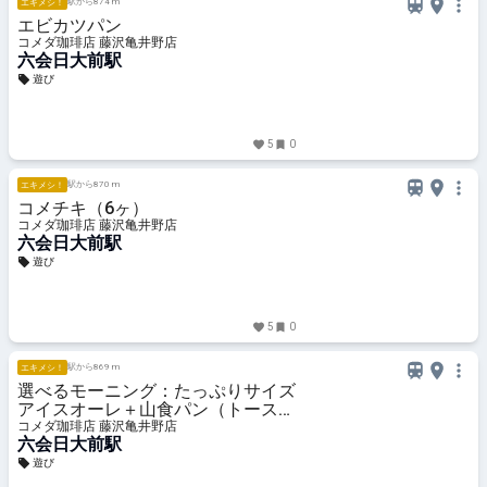
駅から874 m
エキメシ！
エビカツパン
コメダ珈琲店 藤沢亀井野店
六会日大前駅
遊び
5
0
駅から870 m
エキメシ！
コメチキ（6ヶ）
コメダ珈琲店 藤沢亀井野店
六会日大前駅
遊び
5
0
駅から869 m
エキメシ！
選べるモーニング：たっぷりサイズ
アイスオーレ＋山食パン（トース
ト）コメダ特製おぐらあん
コメダ珈琲店 藤沢亀井野店
六会日大前駅
遊び