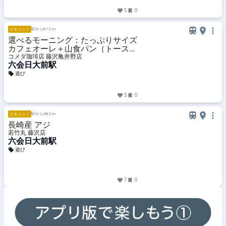
5
0
駅から872 m
エキメシ！
選べるモーニング：たっぷりサイズ
カフェオーレ＋山食パン（トース
ト）手作りたまごペースト
コメダ珈琲店 藤沢亀井野店
六会日大前駅
遊び
5
0
駅から382 m
エキメシ！
長崎産 アジ
若竹丸 藤沢店
六会日大前駅
遊び
7
0