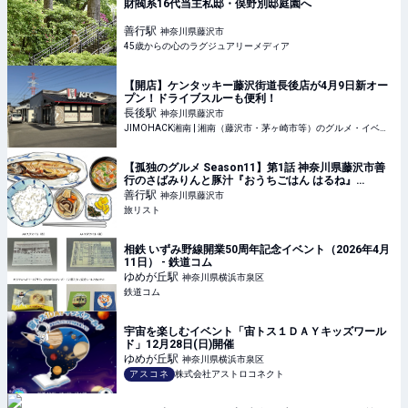
財閥系16代当主私邸・俣野別邸庭園へ
善行
駅
神奈川県藤沢市
45歳からの心のラグジュアリーメディア
【開店】ケンタッキー藤沢街道長後店が4月9日新オー
プン！ドライブスルーも便利！
長後
駅
神奈川県藤沢市
JIMOHACK湘南 | 湘南（藤沢市・茅ヶ崎市等）のグルメ・イベント・観光情報
【孤独のグルメ Season11】第1話 神奈川県藤沢市善
行のさばみりんと豚汁『おうちごはん はるね』
2026/4/3放送|旅リスト
善行
駅
神奈川県藤沢市
旅リスト
相鉄 いずみ野線開業50周年記念イベント（2026年4月
11日） - 鉄道コム
ゆめが丘
駅
神奈川県横浜市泉区
鉄道コム
宇宙を楽しむイベント「宙トス１ＤＡＹキッズワール
ド」12月28日(日)開催
ゆめが丘
駅
神奈川県横浜市泉区
アスコネ
株式会社アストロコネクト