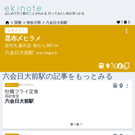
はじめて行く駅のことがわかる 行ってみたい街が見つかる
7
0
関東
神奈川県
六会日大前駅
エキメシ！
昆布〆ヒラメ
若竹丸 藤沢店
駅から
381 m
六会日大前
駅
神奈川県藤沢市
六会日大前
駅の記事をもっとみる
駅から643 m
エキメシ！
牡蠣フライ定食
高砂食堂
六会日大前駅
6
0