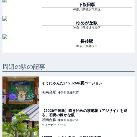
下飯田
駅
神奈川県横浜市泉区
ゆめが丘
駅
神奈川県横浜市泉区
長後
駅
神奈川県藤沢市
周辺の駅の記事
そうにゃんだい 2026年夏バージョン
湘南台
駅
神奈川県藤沢市
【2026年最新】咲き始めの紫陽花（アジサイ）を巡
る、初夏の静かな散…
湘南台
駅
神奈川県藤沢市
マイナビニュース