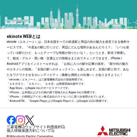
ekinote WEBとは
ekinote（エキノート）は、日本全国すべての鉄道駅と周辺の街の魅力を発見できる無料サ
ービスです。「今度あの駅に行くけど、周辺にどんな場所があるんだろう？」「いつも使
っている駅だけど、もっとディープな情報が知りたいな！」というとき、駅名で検索し
て、観光・グルメ・買い物・交通などの情報をまとめてチェックできます。iPhone /
Androidアプリをインストールすれば、「お気に入りの駅や記事の保存」「駅や街の魅力
やエキメシの投稿」「全国の駅へのチェックイン」も楽しめます。全国の駅と街で、あな
たをワクワクさせるセレンディピティ（素敵な偶然との出逢い）がありますように！
「ekinote／エキノート」は三菱電機株式会社の登録商標です。
「エキガタリ」「エキメシ」「エキ活」は商標登録出願中です。
「App Store」はApple Inc.のサービスマークです。
「iPhone」は米国およびその他の国で登録されたApple Inc.の商標です。
「iPhone」の商標はアイホン株式会社のライセンスに基づき使用されています。
「Android
TM
」「Google PlayおよびGoogle Playロゴ」はGoogle LLCの商標です。
三菱電機
ウェブサイト利用規約
個人情報保護方針について
© Mitsubishi Electric Corporation