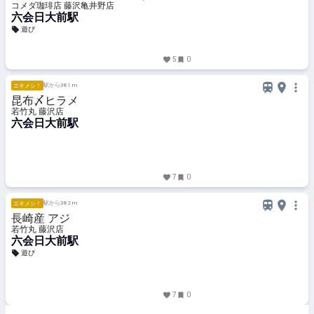
ト）コメダ特製おぐらあん
コメダ珈琲店 藤沢亀井野店
六会日大前駅
遊び
5
0
駅から381 m
エキメシ！
昆布〆ヒラメ
若竹丸 藤沢店
六会日大前駅
7
0
駅から382 m
エキメシ！
長崎産 アジ
若竹丸 藤沢店
六会日大前駅
遊び
7
0