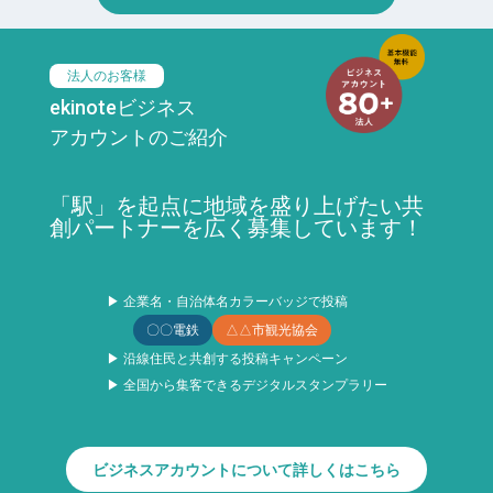
法人のお客様
ekinoteビジネス
アカウントのご紹介
「駅」を起点に地域を盛り上げたい共
創パートナーを広く募集しています！
▶ 企業名・自治体名カラーバッジで投稿
〇〇電鉄
△△市観光協会
▶ 沿線住民と共創する投稿キャンペーン
▶ 全国から集客できるデジタルスタンプラリー
ビジネスアカウントについて詳しくはこちら