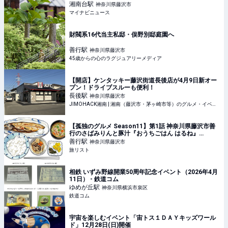
湘南台
駅
神奈川県藤沢市
マイナビニュース
財閥系16代当主私邸・俣野別邸庭園へ
善行
駅
神奈川県藤沢市
45歳からの心のラグジュアリーメディア
【開店】ケンタッキー藤沢街道長後店が4月9日新オー
プン！ドライブスルーも便利！
長後
駅
神奈川県藤沢市
JIMOHACK湘南 | 湘南（藤沢市・茅ヶ崎市等）のグルメ・イベント・観光情報
【孤独のグルメ Season11】第1話 神奈川県藤沢市善
行のさばみりんと豚汁『おうちごはん はるね』
2026/4/3放送|旅リスト
善行
駅
神奈川県藤沢市
旅リスト
相鉄 いずみ野線開業50周年記念イベント（2026年4月
11日） - 鉄道コム
ゆめが丘
駅
神奈川県横浜市泉区
鉄道コム
宇宙を楽しむイベント「宙トス１ＤＡＹキッズワール
ド」12月28日(日)開催