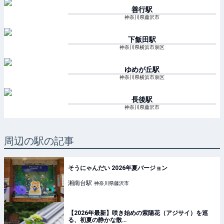
善行
駅
神奈川県藤沢市
下飯田
駅
神奈川県横浜市泉区
ゆめが丘
駅
神奈川県横浜市泉区
長後
駅
神奈川県藤沢市
周辺の駅の記事
そうにゃんだい 2026年夏バージョン
湘南台
駅
神奈川県藤沢市
【2026年最新】咲き始めの紫陽花（アジサイ）を巡
る、初夏の静かな散…