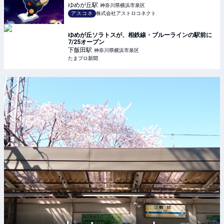
ゆめが丘
駅
神奈川県横浜市泉区
アスコネ
株式会社アストロコネクト
ゆめが丘ソラトスが、相鉄線・ブルーラインの駅前に
7/25オープン
下飯田
駅
神奈川県横浜市泉区
たまプロ新聞