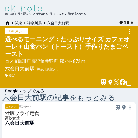
はじめて行く駅のことがわかる 行ってみたい街が見つかる
5
0
関東
神奈川県
六会日大前駅
エキメシ！
選べるモーニング：たっぷりサイズ カフェオ
ーレ＋山食パン（トースト）手作りたまごペ
ースト
コメダ珈琲店 藤沢亀井野店
駅から
872 m
六会日大前
駅
神奈川県藤沢市
遊び
Googleマップで見る
六会日大前
駅の記事をもっとみる
駅から643 m
エキメシ！
牡蠣フライ定食
高砂食堂
六会日大前駅