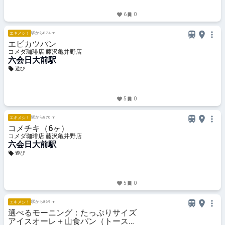
6
0
駅から874 m
エキメシ！
エビカツパン
コメダ珈琲店 藤沢亀井野店
六会日大前駅
遊び
5
0
駅から870 m
エキメシ！
コメチキ（6ヶ）
コメダ珈琲店 藤沢亀井野店
六会日大前駅
遊び
5
0
駅から869 m
エキメシ！
選べるモーニング：たっぷりサイズ
アイスオーレ＋山食パン（トース